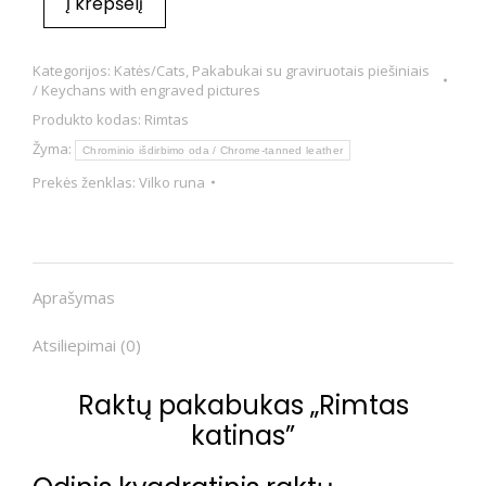
Į krepšelį
Kategorijos:
Katės/Cats
,
Pakabukai su graviruotais piešiniais
/ Keychans with engraved pictures
Produkto kodas:
Rimtas
Žyma:
Chrominio išdirbimo oda / Chrome-tanned leather
Prekės ženklas:
Vilko runa
Aprašymas
Atsiliepimai (0)
Raktų pakabukas „Rimtas
katinas”