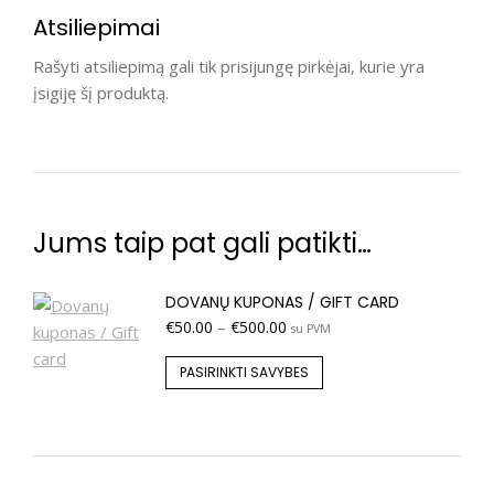
Atsiliepimai
Rašyti atsiliepimą gali tik prisijungę pirkėjai, kurie yra
įsigiję šį produktą.
Jums taip pat gali patikti…
DOVANŲ KUPONAS / GIFT CARD
€
50.00
–
€
500.00
su PVM
PASIRINKTI SAVYBES