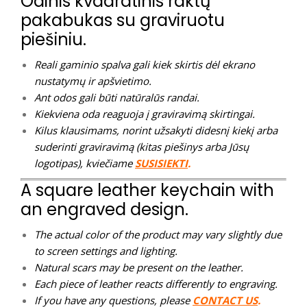
Odinis kvadratinis raktų
pakabukas su graviruotu
piešiniu.
Reali gaminio spalva gali kiek skirtis dėl ekrano
nustatymų ir apšvietimo.
Ant odos gali būti natūralūs randai.
Kiekviena oda reaguoja į graviravimą skirtingai.
Kilus klausimams, norint užsakyti didesnį kiekį arba
suderinti graviravimą (kitas piešinys arba Jūsų
logotipas), kviečiame
SUSISIEKTI
.
A square leather keychain with
an engraved design.
The actual color of the product may vary slightly due
to screen settings and lighting.
Natural scars may be present on the leather.
Each piece of leather reacts differently to engraving.
If you have any questions, please
CONTACT US
.