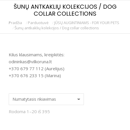
ŠUNŲ ANTKAKLIŲ KOLEKCIJOS / DOG
COLLAR COLLECTIONS
Pradžia
Parduotuvė
JŪSŲ AUGINTINIAMS - FOR YOUR PETS
You are here:
Šunų antkaklių kolekcijos / Dog collar collections
Kilus klausimams, kreipkitės:
odininkas@vilkoruna.lt
+370 679 77 112 (Aurelijus)
+370 676 233 15 (Marina)
Rodoma 1–20 iš 395