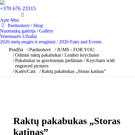
+370 676 23315
Apie Mus
Parduotuvė / Shop
Nuotraukų galerija / Gallery
Veterinarės Užrašai
2026 metų mugės ir renginiai / 2026 Fairs and Events
You are here:
Pradžia
Parduotuvė
JUMS - FOR YOU
Odiniai raktų pakabukai / Leather keychains
Pakabukai su graviruotais piešiniais / Keychans with
engraved pictures
Katės/Cats
Raktų pakabukas „Storas katinas”
Raktų pakabukas „Storas
katinas”