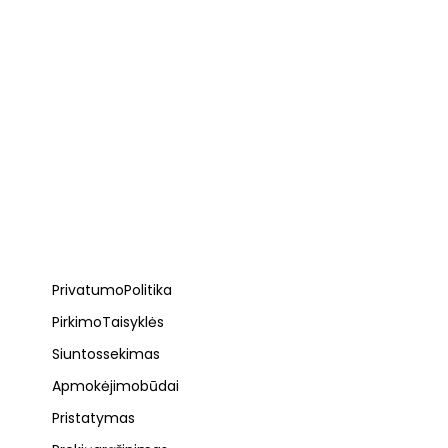
Privatumo Politika
Pirkimo Taisyklės
Siuntos sekimas
Apmokėjimo būdai
Pristatymas