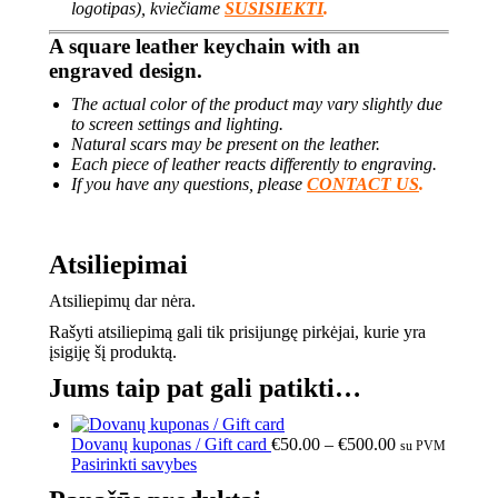
logotipas), kviečiame
SUSISIEKTI
.
A square leather keychain with an
engraved design.
The actual color of the product may vary slightly due
to screen settings and lighting.
Natural scars may be present on the leather.
Each piece of leather reacts differently to engraving.
If you have any questions, please
CONTACT US
.
Atsiliepimai
Atsiliepimų dar nėra.
Rašyti atsiliepimą gali tik prisijungę pirkėjai, kurie yra
įsigiję šį produktą.
Jums taip pat gali patikti…
Dovanų kuponas / Gift card
€
50.00
–
€
500.00
su PVM
Pasirinkti savybes