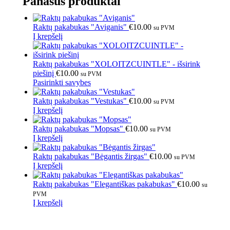
Panašūs produktai
Raktų pakabukas "Aviganis"
€
10.00
su PVM
Į krepšelį
Raktų pakabukas "XOLOITZCUINTLE" - išsirink
piešinį
€
10.00
su PVM
Pasirinkti savybes
Raktų pakabukas "Vestukas"
€
10.00
su PVM
Į krepšelį
Raktų pakabukas "Mopsas"
€
10.00
su PVM
Į krepšelį
Raktų pakabukas "Bėgantis žirgas"
€
10.00
su PVM
Į krepšelį
Raktų pakabukas "Elegantiškas pakabukas"
€
10.00
su
PVM
Į krepšelį