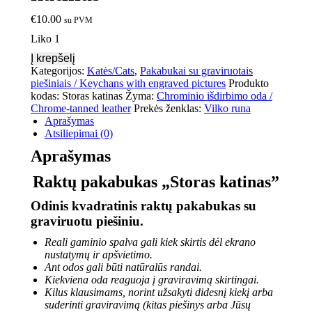
€
10.00
su PVM
Liko 1
Į krepšelį
Kategorijos:
Katės/Cats
,
Pakabukai su graviruotais
piešiniais / Keychans with engraved pictures
Produkto
kodas:
Storas katinas
Žyma:
Chrominio išdirbimo oda /
Chrome-tanned leather
Prekės ženklas:
Vilko runa
Aprašymas
Atsiliepimai (0)
Aprašymas
Raktų pakabukas „Storas katinas”
Odinis kvadratinis raktų pakabukas su
graviruotu piešiniu.
Reali gaminio spalva gali kiek skirtis dėl ekrano
nustatymų ir apšvietimo.
Ant odos gali būti natūralūs randai.
Kiekviena oda reaguoja į graviravimą skirtingai.
Kilus klausimams, norint užsakyti didesnį kiekį arba
suderinti graviravimą (kitas piešinys arba Jūsų