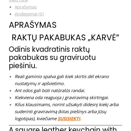
Aprašymas
Atsiliepimai (0)
APRAŠYMAS
RAKTŲ PAKABUKAS „KARVĖ”
Odinis kvadratinis raktų
pakabukas su graviruotu
piešiniu.
Reali gaminio spalva gali kiek skirtis dėl ekrano
nustatymų ir apšvietimo.
Ant odos gali būti natūralūs randai.
Kiekviena oda reaguoja į graviravimą skirtingai.
Kilus klausimams, norint užsakyti didesnį kiekį arba
suderinti graviravimą (kitas piešinys arba Jūsų
logotipas), kviečiame
SUSISIEKTI
.
A square leather keychain with