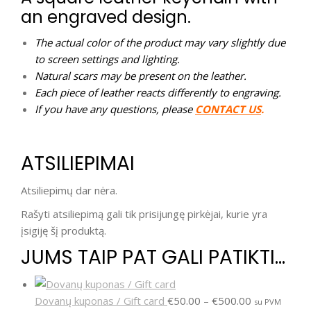
an engraved design.
The actual color of the product may vary slightly due
to screen settings and lighting.
Natural scars may be present on the leather.
Each piece of leather reacts differently to engraving.
If you have any questions, please
CONTACT US
.
ATSILIEPIMAI
Atsiliepimų dar nėra.
Rašyti atsiliepimą gali tik prisijungę pirkėjai, kurie yra
įsigiję šį produktą.
JUMS TAIP PAT GALI PATIKTI…
Dovanų kuponas / Gift card
€
50.00
–
€
500.00
su PVM