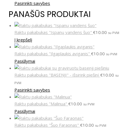
Pasirinkti savybes
PANAŠŪS PRODUKTAI
Raktų pakabukas "Ispanų vandens šuo"
€
10.00
su PVM
Į krepšelį
Raktų pakabukas "Ilgaplaukis aviganis"
€
10.00
su PVM
Pasiūlymai
Raktų pakabukas "BASENJI" - išsirink piešinį
€
10.00
su
PVM
Pasirinkti savybes
Raktų pakabukas "Malinua"
€
10.00
su PVM
Pasiūlymai
Raktų pakabukas "Šuo Faraonas"
€
10.00
su PVM