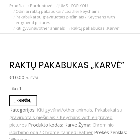
Pradžia
Parduotuvė
JUMS - FOR YOU
You are here:
Odiniai raktų pakabukai / Leather keychains
Pakabukai su graviruotais piešiniais / Keychans with
engraved pictures
Kiti gyvūnai/other animals
Raktų pakabukas „Karvė”
RAKTŲ PAKABUKAS „KARVĖ”
€
10.00
su PVM
Liko 1
Į KREPŠELĮ
Kategorijos:
Kiti gyvūnai/other animals
,
Pakabukai su
graviruotais piešiniais / Keychans with engraved
pictures
Produkto kodas:
Karve
Žyma:
Chrominio
išdirbimo oda / Chrome-tanned leather
Prekės ženklas:
Vilko runa