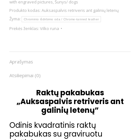
with engraved pictures
,
Šunys/ dogs
Produkto kodas:
Auksaspalvis retriveris ant galinių letenų
Žyma:
Chrominio išdirbimo oda / Chrome-tanned leather
Prekės ženklas:
Vilko runa
Aprašymas
Atsiliepimai (0)
Raktų pakabukas
„Auksaspalvis retriveris ant
galinių letenų”
Odinis kvadratinis raktų
pakabukas su graviruotu