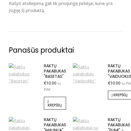
Rašyti atsiliepimą gali tik prisijungę pirkėjai, kurie yra
įsigiję šį produktą.
Panašūs produktai
RAKTŲ
RAKTŲ
PAKABUKAS
PAKABUKAS
"BASETAS"
"VAIDUOKLI
€
10.00
€
10.00
su
su PV
PVM
Į KREPŠELĮ
Į
KREPŠELĮ
RAKTŲ
RAKTŲ
PAKABUKAS
PAKABUKAS
"MALINUA"
"PUMI" -