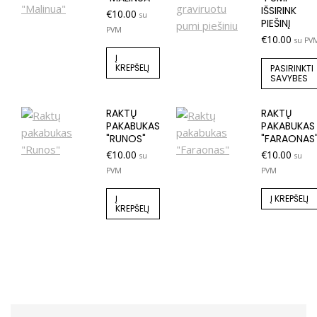
IŠSIRINK
€
10.00
su
PIEŠINĮ
PVM
€
10.00
su PV
Į
KREPŠELĮ
PASIRINKTI
SAVYBES
RAKTŲ
RAKTŲ
PAKABUKAS
PAKABUKAS
"RUNOS"
"FARAONAS
€
10.00
€
10.00
su
su
PVM
PVM
Į
Į KREPŠELĮ
KREPŠELĮ