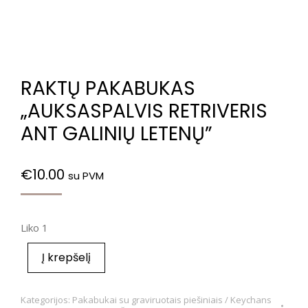
RAKTŲ PAKABUKAS
„AUKSASPALVIS RETRIVERIS
ANT GALINIŲ LETENŲ”
€
10.00
su PVM
Liko 1
Į krepšelį
Kategorijos:
Pakabukai su graviruotais piešiniais / Keychans