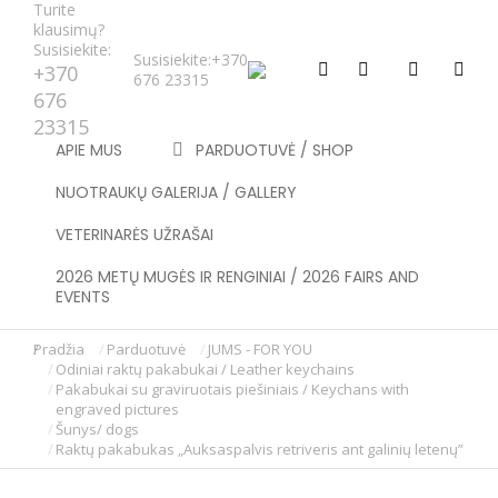
Turite
klausimų?
Susisiekite:
Susisiekite:
+370
+370
676 23315
676
23315
APIE MUS
PARDUOTUVĖ / SHOP
NUOTRAUKŲ GALERIJA / GALLERY
VETERINARĖS UŽRAŠAI
2026 METŲ MUGĖS IR RENGINIAI / 2026 FAIRS AND
EVENTS
Pradžia
Parduotuvė
JUMS - FOR YOU
You are here:
Odiniai raktų pakabukai / Leather keychains
Pakabukai su graviruotais piešiniais / Keychans with
engraved pictures
Šunys/ dogs
Raktų pakabukas „Auksaspalvis retriveris ant galinių letenų”