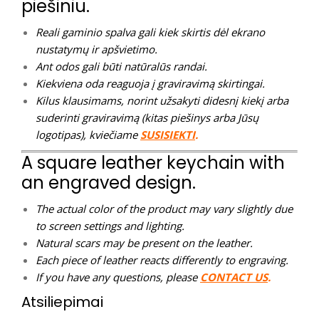
piešiniu.
Reali gaminio spalva gali kiek skirtis dėl ekrano
nustatymų ir apšvietimo.
Ant odos gali būti natūralūs randai.
Kiekviena oda reaguoja į graviravimą skirtingai.
Kilus klausimams, norint užsakyti didesnį kiekį arba
suderinti graviravimą (kitas piešinys arba Jūsų
logotipas), kviečiame
SUSISIEKTI
.
A square leather keychain with
an engraved design.
The actual color of the product may vary slightly due
to screen settings and lighting.
Natural scars may be present on the leather.
Each piece of leather reacts differently to engraving.
If you have any questions, please
CONTACT US
.
Atsiliepimai