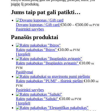
įsigiję šį produktą.
Jums taip pat gali patikti…
Dovanų kuponas / Gift card
€
50.00
–
€
500.00
su PVM
Pasirinkti savybes
Panašūs produktai
Raktų pakabukas "Ibizos"
€
10.00
su PVM
Į krepšelį
Raktų pakabukas "Ilgaplaukis aviganis"
€
10.00
su
PVM
Pasiūlymai
Raktų pakabukas "PUMI" - išsirink piešinį
€
10.00
su
PVM
Pasirinkti savybes
Raktų pakabukas "Saliuki"
€
10.00
su PVM
Į krepšelį