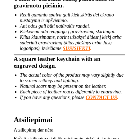
graviruotu piešiniu.
Reali gaminio spalva gali kiek skirtis dėl ekrano
nustatymų ir apšvietimo.
Ant odos gali būti natūralūs randai.
Kiekviena oda reaguoja į graviravimą skirtingai.
Kilus klausimams, norint užsakyti didesnį kiekį arba
suderinti graviravimą (kitas piešinys arba Jūsų
logotipas), kviečiame
SUSISIEKTI
.
A square leather keychain with an
engraved design.
The actual color of the product may vary slightly due
to screen settings and lighting.
Natural scars may be present on the leather.
Each piece of leather reacts differently to engraving.
If you have any questions, please
CONTACT US
.
Atsiliepimai
Atsiliepimų dar nėra.
Rašyti atsiliepimą gali tik prisijungę pirkėjai, kurie yra