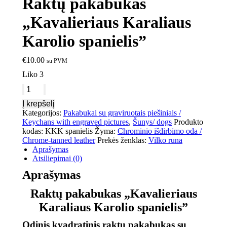
Raktų pakabukas
„Kavalieriaus Karaliaus
Karolio spanielis”
€
10.00
su PVM
Liko 3
Į krepšelį
Kategorijos:
Pakabukai su graviruotais piešiniais /
Keychans with engraved pictures
,
Šunys/ dogs
Produkto
kodas:
KKK spanielis
Žyma:
Chrominio išdirbimo oda /
Chrome-tanned leather
Prekės ženklas:
Vilko runa
Aprašymas
Atsiliepimai (0)
Aprašymas
Raktų pakabukas „Kavalieriaus
Karaliaus Karolio spanielis”
Odinis kvadratinis raktų pakabukas su