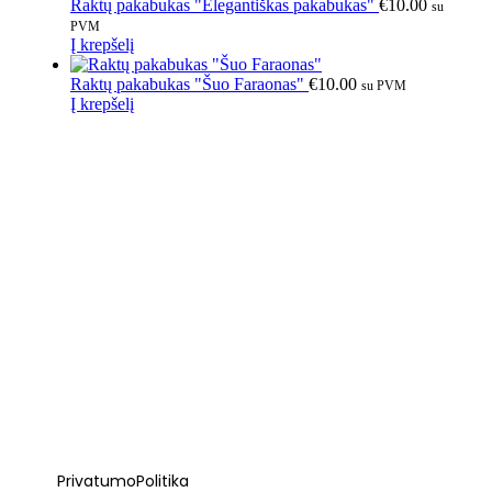
Raktų pakabukas "Elegantiškas pakabukas"
€
10.00
su
PVM
Į krepšelį
Raktų pakabukas "Šuo Faraonas"
€
10.00
su PVM
Į krepšelį
Privatumo Politika