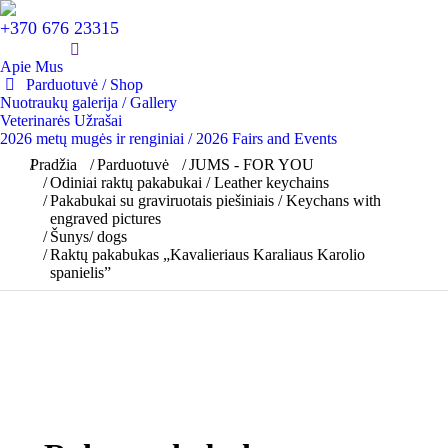
+370 676 23315
Apie Mus
Parduotuvė / Shop
Nuotraukų galerija / Gallery
Veterinarės Užrašai
2026 metų mugės ir renginiai / 2026 Fairs and Events
You are here:
Pradžia
Parduotuvė
JUMS - FOR YOU
Odiniai raktų pakabukai / Leather keychains
Pakabukai su graviruotais piešiniais / Keychans with
engraved pictures
Šunys/ dogs
Raktų pakabukas „Kavalieriaus Karaliaus Karolio
spanielis”