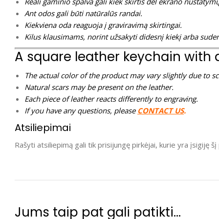
Reali gaminio spalva gali kiek skirtis dėl ekrano nustatymų
Ant odos gali būti natūralūs randai.
Kiekviena oda reaguoja į graviravimą skirtingai.
Kilus klausimams, norint užsakyti didesnį kiekį arba suder
A square leather keychain with
The actual color of the product may vary slightly due to sc
Natural scars may be present on the leather.
Each piece of leather reacts differently to engraving.
If you have any questions, please
CONTACT US
.
Atsiliepimai
Rašyti atsiliepimą gali tik prisijungę pirkėjai, kurie yra įsigiję š
Jums taip pat gali patikti…