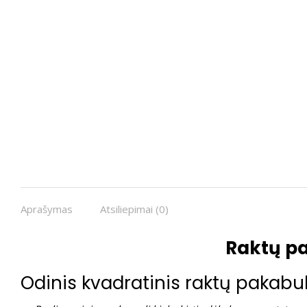
Aprašymas
Atsiliepimai (0)
Raktų p
Odinis kvadratinis raktų pakabuk