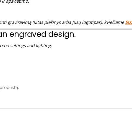
 ir apšvietimo.
inti graviravimą (kitas piešinys arba Jūsų logotipas), kviečiame
SU
 an engraved design.
reen settings and lighting.
į produktą.