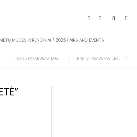
METŲ MUGĖS IR RENGINIAI / 2026 FAIRS AND EVENTS
RAKTŲ PAKABUKAS "LAGOTTO"
RAKTŲ PAKABUKAS "LEVRETĖ"
ETĖ”