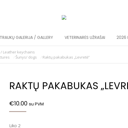
RAUKŲ GALERIJA / GALLERY
VETERINARĖS UŽRAŠAI
2026 
 / Leather keychains
ctures
Šunys/ dogs
Raktų pakabukas „Levretė”
RAKTŲ PAKABUKAS „LEVR
€
10.00
su PVM
Liko 2