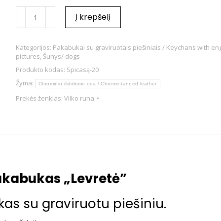
Į krepšelį
Kategorijos:
Pakabukai su graviruotais piešiniais / Keychans with e
pictures
,
Šunys/ dogs
Produkto kodas:
Spicasą-20
Žyma:
Chrominio išdirbimo oda / Chrome-tanned leather
Prekės ženklas:
Vilko runa
akabukas „Levretė”
as su graviruotu piešiniu.