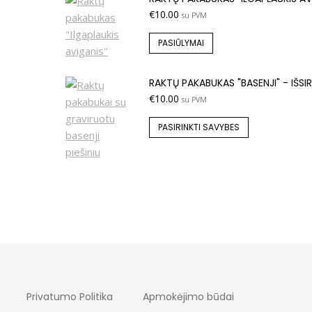
€
10.00
su PVM
PASIŪLYMAI
RAKTŲ PAKABUKAS "BASENJI" - IŠSIRI
€
10.00
su PVM
PASIRINKTI SAVYBES
Privatumo Politika
Apmokėjimo būdai