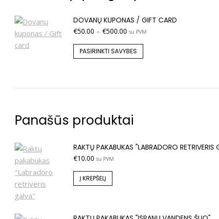
DOVANŲ KUPONAS / GIFT CARD
€
50.00
–
€
500.00
su PVM
PASIRINKTI SAVYBES
Panašūs produktai
RAKTŲ PAKABUKAS "LABRADORO RETRIVERIS 
€
10.00
su PVM
Į KREPŠELĮ
RAKTŲ PAKABUKAS "ISPANŲ VANDENS ŠUO"