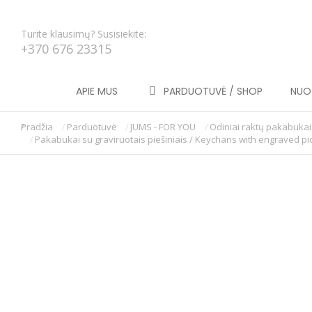
Turite klausimų? Susisiekite:
+370 676 23315
APIE MUS
PARDUOTUVĖ / SHOP
NUOT
Pradžia
Parduotuvė
JUMS - FOR YOU
Odiniai raktų pakabukai
You are here:
Pakabukai su graviruotais piešiniais / Keychans with engraved pi