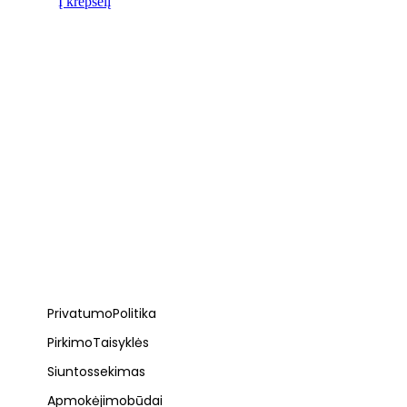
Į krepšelį
Privatumo Politika
Pirkimo Taisyklės
Siuntos sekimas
Apmokėjimo būdai