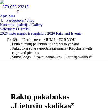
+370 676 23315
Apie Mus
Parduotuvė / Shop
Nuotraukų galerija / Gallery
Veterinarės Užrašai
2026 metų mugės ir renginiai / 2026 Fairs and Events
You are here:
Pradžia
Parduotuvė
JUMS - FOR YOU
Odiniai raktų pakabukai / Leather keychains
Pakabukai su graviruotais piešiniais / Keychans with
engraved pictures
Šunys/ dogs
Raktų pakabukas „Lietuvių skalikas”
Raktų pakabukas
„Lietuvių skalikas”