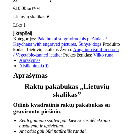
€
10.00
su PVM
Lietuvių skalikas ♥
Liko 1
Į krepšelį
Kategorijos:
Pakabukai su graviruotais piešiniais /
Keychans with engraved pictures
,
Šunys/ dogs
Produkto
kodas:
Lietuvių skalikas
Žyma:
Augalinio išdirbimo oda
/ Vegetable-tanned leather
Prekės ženklas:
Vilko runa
Aprašymas
Atsiliepimai (0)
Aprašymas
Raktų pakabukas „Lietuvių
skalikas”
Odinis kvadratinis raktų pakabukas su
graviruotu piešiniu.
Reali gaminio spalva gali kiek skirtis dėl ekrano
nustatymų ir apšvietimo.
Ant odos gali būti natūralūs randai.