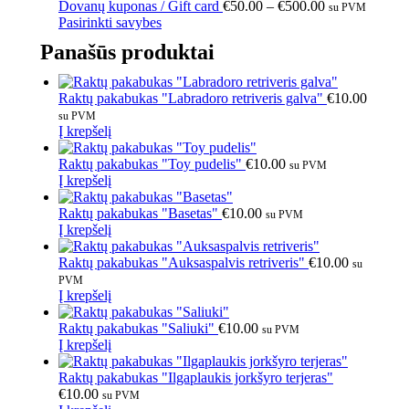
Dovanų kuponas / Gift card
€
50.00
–
€
500.00
su PVM
Pasirinkti savybes
Panašūs produktai
Raktų pakabukas "Labradoro retriveris galva"
€
10.00
su PVM
Į krepšelį
Raktų pakabukas "Toy pudelis"
€
10.00
su PVM
Į krepšelį
Raktų pakabukas "Basetas"
€
10.00
su PVM
Į krepšelį
Raktų pakabukas "Auksaspalvis retriveris"
€
10.00
su
PVM
Į krepšelį
Raktų pakabukas "Saliuki"
€
10.00
su PVM
Į krepšelį
Raktų pakabukas "Ilgaplaukis jorkšyro terjeras"
€
10.00
su PVM