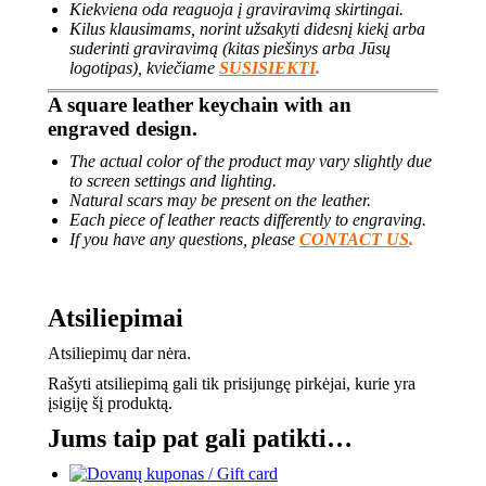
Kiekviena oda reaguoja į graviravimą skirtingai.
Kilus klausimams, norint užsakyti didesnį kiekį arba
suderinti graviravimą (kitas piešinys arba Jūsų
logotipas), kviečiame
SUSISIEKTI
.
A square leather keychain with an
engraved design.
The actual color of the product may vary slightly due
to screen settings and lighting.
Natural scars may be present on the leather.
Each piece of leather reacts differently to engraving.
If you have any questions, please
CONTACT US
.
Atsiliepimai
Atsiliepimų dar nėra.
Rašyti atsiliepimą gali tik prisijungę pirkėjai, kurie yra
įsigiję šį produktą.
Jums taip pat gali patikti…