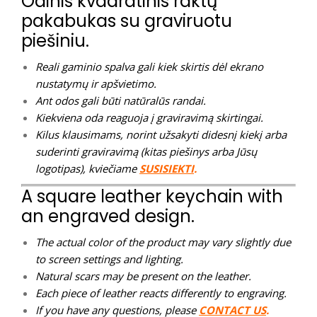
Odinis kvadratinis raktų
pakabukas su graviruotu
piešiniu.
Reali gaminio spalva gali kiek skirtis dėl ekrano
nustatymų ir apšvietimo.
Ant odos gali būti natūralūs randai.
Kiekviena oda reaguoja į graviravimą skirtingai.
Kilus klausimams, norint užsakyti didesnį kiekį arba
suderinti graviravimą (kitas piešinys arba Jūsų
logotipas), kviečiame
SUSISIEKTI
.
A square leather keychain with
an engraved design.
The actual color of the product may vary slightly due
to screen settings and lighting.
Natural scars may be present on the leather.
Each piece of leather reacts differently to engraving.
If you have any questions, please
CONTACT US
.