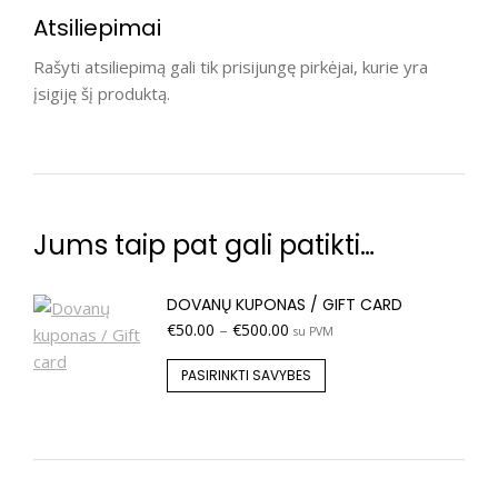
Atsiliepimai
Rašyti atsiliepimą gali tik prisijungę pirkėjai, kurie yra
įsigiję šį produktą.
Jums taip pat gali patikti…
DOVANŲ KUPONAS / GIFT CARD
€
50.00
–
€
500.00
su PVM
PASIRINKTI SAVYBES