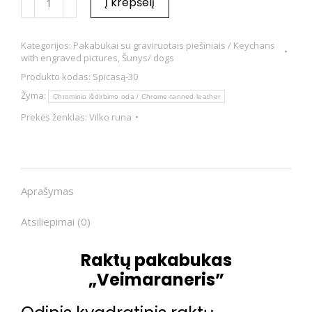
Į krepšelį
Kategorijos:
Pakabukai su graviruotais piešiniais / Keychans
with engraved pictures
,
Šunys/ dogs
Produkto kodas:
Spicasą-30
Žyma:
Chrominio išdirbimo oda / Chrome-tanned leather
Prekės ženklas:
Vilko runa
Aprašymas
Atsiliepimai (0)
Raktų pakabukas
„Veimaraneris”