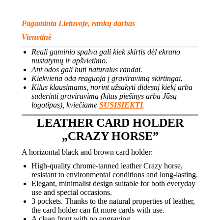
Pagaminta Lietuvoje, rankų darbas
Vienetinė
Reali gaminio spalva gali kiek skirtis dėl ekrano
nustatymų ir apšvietimo.
Ant odos gali būti natūralūs randai.
Kiekviena oda reaguoja į graviravimą skirtingai.
Kilus klausimams, norint užsakyti didesnį kiekį arba
suderinti graviravimą (kitas piešinys arba Jūsų
logotipas), kviečiame
SUSISIEKTI
.
LEATHER CARD HOLDER
„CRAZY HORSE”
A horizontal black and brown card holder:
High-quality chrome-tanned leather Crazy horse,
resistant to environmental conditions and long-lasting.
Elegant, minimalist design suitable for both everyday
use and special occasions.
3 pockets. Thanks to the natural properties of leather,
the card holder can fit more cards with use.
A clean front with no engraving.