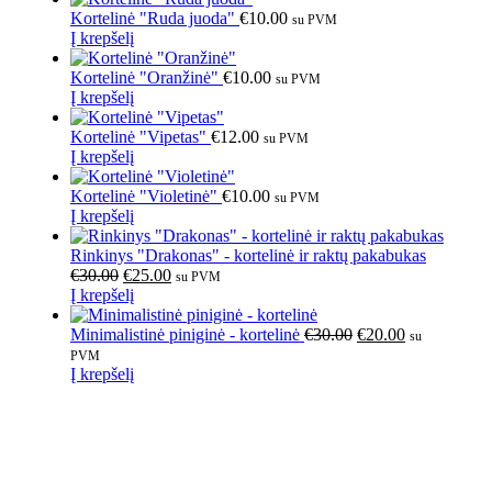
Kortelinė "Ruda juoda"
€
10.00
su PVM
Į krepšelį
Kortelinė "Oranžinė"
€
10.00
su PVM
Į krepšelį
Kortelinė "Vipetas"
€
12.00
su PVM
Į krepšelį
Kortelinė "Violetinė"
€
10.00
su PVM
Į krepšelį
Rinkinys "Drakonas" - kortelinė ir raktų pakabukas
€
30.00
€
25.00
su PVM
Į krepšelį
Minimalistinė piniginė - kortelinė
€
30.00
€
20.00
su
PVM
Į krepšelį