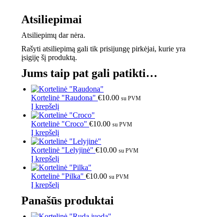
Atsiliepimai
Atsiliepimų dar nėra.
Rašyti atsiliepimą gali tik prisijungę pirkėjai, kurie yra
įsigiję šį produktą.
Jums taip pat gali patikti…
Kortelinė "Raudona"
€
10.00
su PVM
Į krepšelį
Kortelinė "Croco"
€
10.00
su PVM
Į krepšelį
Kortelinė "Lelyjinė"
€
10.00
su PVM
Į krepšelį
Kortelinė "Pilka"
€
10.00
su PVM
Į krepšelį
Panašūs produktai