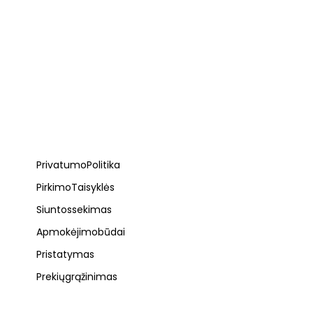
Privatumo Politika
Pirkimo Taisyklės
Siuntos sekimas
Apmokėjimo būdai
Pristatymas
Prekių grąžinimas