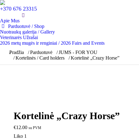
+370 676 23315
Apie Mus
Parduotuvė / Shop
Nuotraukų galerija / Gallery
Veterinarės Užrašai
2026 metų mugės ir renginiai / 2026 Fairs and Events
You are here:
Pradžia
Parduotuvė
JUMS - FOR YOU
Kortelinės / Card holders
Kortelinė „Crazy Horse”
Kortelinė „Crazy Horse”
€
12.00
su PVM
Liko 1