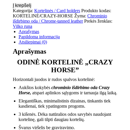
Į krepšelį
Kategorija:
Kortelinės / Card holders
Produkto kodas:
KORTELINĖ/CRAZY-HORSE
Žyma:
Chrominio
išdirbimo oda / Chrome-tanned leather
Prekės ženklas:
Vilko runa
Aprašymas
Papildoma informacija
Atsiliepimai (0)
Aprašymas
ODINĖ KORTELINĖ „CRAZY
HORSE”
Horizontali juodos ir rudos spalvos kortelinė:
Aukštos kokybės
chrominio išdirbimo oda Crazy
Horse,
atspari aplinkos sąlygoms ir tarnauja ilgą laiką.
Elegantiškas, minimalistinis dizainas, tinkantis tiek
kasdienai, tiek ypatingoms progoms.
3 kišenės. Dėka natūralios odos savybės naudojant
kortelinę, gali tilpti daugiau kortelių.
Švarus viršelis be graviravimo.