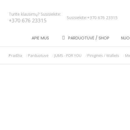
Turite klausimų? Susisiekite:
Susisiekite:
+370 676 23315
+370 676 23315
APIE MUS
PARDUOTUVĖ / SHOP
NUOT
Pradžia
Parduotuvė
JUMS - FOR YOU
Piniginės / Wallets
Mi
You are here: