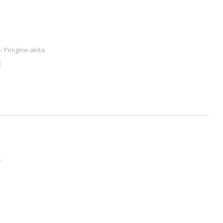
s:
Pinigine-akita
ė