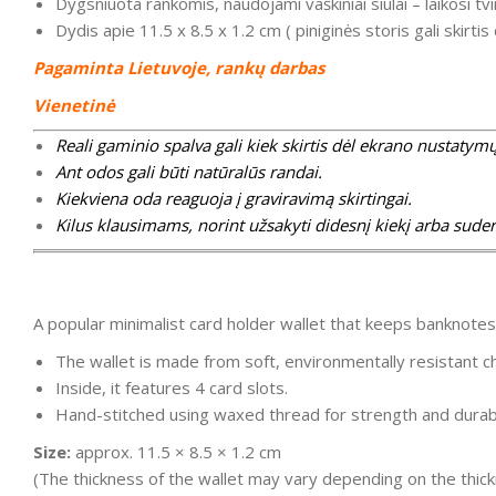
Dygsniuota rankomis, naudojami vaškiniai siūlai – laikosi tvirt
Dydis apie 11.5 x 8.5 x 1.2 cm ( piniginės storis gali skir
Pagaminta Lietuvoje, rankų darbas
Vienetinė
Reali gaminio spalva gali kiek skirtis dėl ekrano nustatymų
Ant odos gali būti natūralūs randai.
Kiekviena oda reaguoja į graviravimą skirtingai.
Kilus klausimams, norint užsakyti didesnį kiekį arba suder
A popular minimalist card holder wallet that keeps banknotes 
The wallet is made from soft, environmentally resistant 
Inside, it features 4 card slots.
Hand-stitched using waxed thread for strength and durabi
Size:
approx. 11.5 × 8.5 × 1.2 cm
(The thickness of the wallet may vary depending on the thick