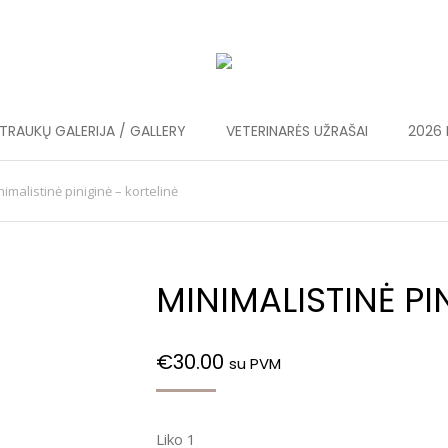
RAUKŲ GALERIJA / GALLERY
VETERINARĖS UŽRAŠAI
2026 
nimalistinė piniginė – kortelinė
MINIMALISTINĖ PI
€
30.00
su PVM
Liko 1