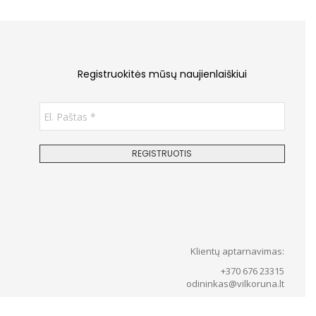
Registruokitės mūsų naujienlaiškiui
Klientų aptarnavimas:
+370 676 23315
odininkas@vilkoruna.lt