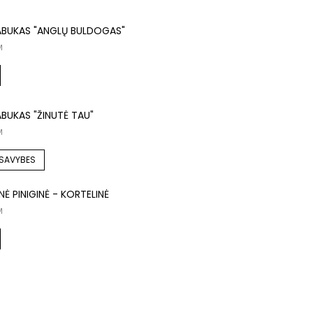
ABUKAS "ANGLŲ BULDOGAS"
M
BUKAS "ŽINUTĖ TAU"
M
 SAVYBES
NĖ PINIGINĖ - KORTELINĖ
M