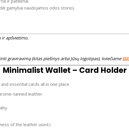
ai ir patikimai.
tis dėl gamybai naudojamos odos storio).
 ir apšvietimo.
inti graviravimą (kitas piešinys arba Jūsų logotipas), kviečiame
SU
Minimalist Wallet – Card Holder
and essential cards all in one place.
chrome-tanned leather.
lity.
ness of the leather used.)