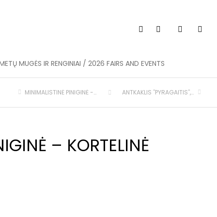
METŲ MUGĖS IR RENGINIAI / 2026 FAIRS AND EVENTS
MINIMALISTINĖ PINIGINĖ - KORTELINĖ
ANTKAKLIS "PYRAGAITIS", PAGAMINTAS, (KAKLO APIMTIS 33-43 CM)
NIGINĖ – KORTELINĖ