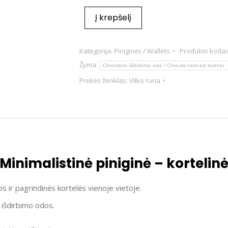
Į krepšelį
Kategorija:
Piniginės / Wallets
Produkto koda
Žyma:
Chrominio išdirbimo oda / Chrome-tanned leather
Prekės ženklas:
Vilko runa
Minimalistinė piniginė – kortelin
os ir pagrindinės kortelės vienoje vietoje.
 išdirbimo odos.