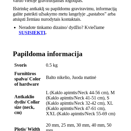
vardo vietoje graviruojamas logotipas.
Išsirinkę antkaklį su papildomu graviravimu, informaciją
galite pateikti užsakymo metu langelyje „pastabos” arba
atsiųsti žemiau nurodytais kontaktais.
Neradote tinkamo dizaino/ dydžio? Kviečiame
SUSISIEKTI
.
Papildoma informacija
Svoris
0.5 kg
Furnitūros
Balto nikelio, Juoda matinė
spalva/ Color
of hardware
L (Kaklo apimtis/Neck 44-56 cm), M
Antkaklio
(Kaklo apimtis/Neck 41-51 cm), S
dydis/ Collar
(Kaklo apimtis/Neck 32-42 cm), XL
size (neck,
(Kaklo apimtis/Neck 47-61 cm),
cm)
XXL (Kaklo apimtis/Neck 55-69 cm)
20 mm, 25 mm, 30 mm, 40 mm, 50
Plotis/ Width
mm