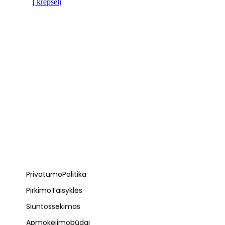
Į krepšelį
Privatumo Politika
Pirkimo Taisyklės
Siuntos sekimas
Apmokėjimo būdai