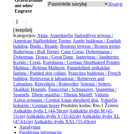
Graviravimas
Išvalyti
ant odos/
Engrave
Į krepšelį
Kategorijos:
Akita
,
Amerikiečių Stafordšyro terjeras /
American Staffordshire Terrier
,
Anglų buldogas / English
bulldog
,
Biglis / Beagle
,
Bostono terjeras / Boston terrier
,
Bulterjeras / Bull Terrier
,
Cane Corso
,
Dobermanas /
Doberman
,
Dogas / Great Dane
,
Jagterjeras / Jagdterrier
,
Korgis / Corgi
,
Kurtsharas / German Shorthaired Pointer
,
Malinua / Belgian Malinois
,
Paminkštinti antkakliai
šunims / Padded dog collars
,
Prancūzų buldogas / French
bulldog
,
Retriveriai ir labradorai / Retrievers and
Labradors
,
Rotveileris / Rottweiler
,
Seteriai / Setters
,
Skalikai/ Hounds
,
Šnauceriai / Schnauzers
,
Spanieliai /
Spaniels
,
Tibeto mastifas / Tibetan Mastiff
,
Vidurio
Azijos aviganis / Central Asian shepherd dog
,
Vokiečių
bokseris / German boxer
Produkto kodas:
Rio-1
Žymos:
Antkaklio dydis L (44-56cm)
Antkaklio dydis M (41-
51cm)
Antkaklio dydis S (32-42cm)
Antkaklio dydis XL
(47-61cm)
Antkaklio dydis XXL (55-69cm)
Aprašymas
Papildoma informacija