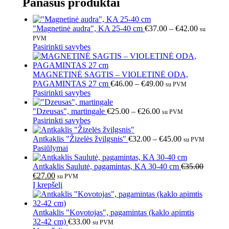
Panašūs produktai
"Magnetinė audra", KA 25-40 cm
€
37.00
–
€
42.00
su
PVM
Pasirinkti savybes
MAGNETINĖ SAGTIS – VIOLETINĖ ODA,
PAGAMINTAS 27 cm
€
46.00
–
€
49.00
su PVM
Pasirinkti savybes
"Dzeusas", martingale
€
25.00
–
€
26.00
su PVM
Pasirinkti savybes
Antkaklis "Žizelės žvilgsnis"
€
32.00
–
€
45.00
su PVM
Pasiūlymai
Antkaklis Saulutė, pagamintas, KA 30-40 cm
€
35.00
€
27.00
su PVM
Į krepšelį
Antkaklis "Kovotojas", pagamintas (kaklo apimtis
32-42 cm)
€
33.00
su PVM