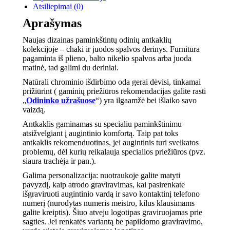
Atsiliepimai (0)
Aprašymas
Naujas dizainas paminkštintų odinių antkaklių
kolekcijoje – chaki ir juodos spalvos derinys. Furnitūra
pagaminta iš plieno, balto nikelio spalvos arba juoda
matinė, tad galimi du deriniai.
Natūrali chrominio išdirbimo oda gerai dėvisi, tinkamai
prižiūrint ( gaminių priežiūros rekomendacijas galite rasti
„
Odininko užrašuose
“) yra ilgaamžė bei išlaiko savo
vaizdą.
Antkaklis gaminamas su specialiu paminkštinimu
atsižvelgiant į augintinio komfortą. Taip pat toks
antkaklis rekomenduotinas, jei augintinis turi sveikatos
problemų, dėl kurių reikalauja specialios priežiūros (pvz.
siaura trachėja ir pan.).
Galima personalizacija: nuotraukoje galite matyti
pavyzdį, kaip atrodo graviravimas, kai pasirenkate
išgraviruoti augintinio vardą ir savo kontaktinį telefono
numerį (nurodytas numeris meistro, kilus klausimams
galite kreiptis). Šiuo atveju logotipas graviruojamas prie
sagties. Jei renkatės variantą be papildomo graviravimo,