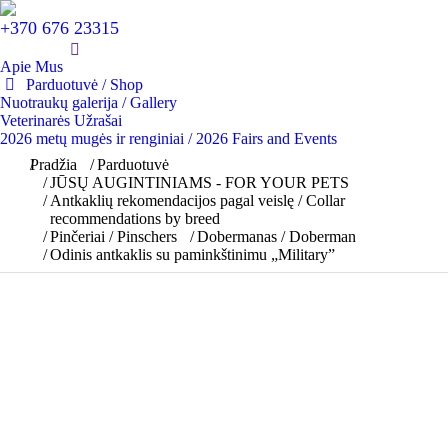
+370 676 23315
Apie Mus
Parduotuvė / Shop
Nuotraukų galerija / Gallery
Veterinarės Užrašai
2026 metų mugės ir renginiai / 2026 Fairs and Events
You are here:
Pradžia
Parduotuvė
JŪSŲ AUGINTINIAMS - FOR YOUR PETS
Antkaklių rekomendacijos pagal veislę / Collar
recommendations by breed
Pinčeriai / Pinschers
Dobermanas / Doberman
Odinis antkaklis su paminkštinimu „Military”