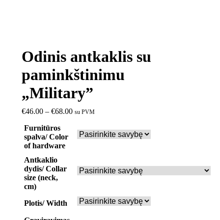
Odinis antkaklis su
paminkštinimu
„Military”
€
46.00
–
€
68.00
su PVM
Furnitūros
spalva/ Color
of hardware
Antkaklio
dydis/ Collar
size (neck,
cm)
Plotis/ Width