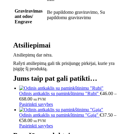
Graviravimas
Be papildomo graviravimo, Su
ant odos/
papildomu graviravimu
Engrave
Atsiliepimai
Atsiliepimų dar nėra.
Rašyti atsiliepimą gali tik prisijungę pirkėjai, kurie yra
įsigiję šį produktą.
Jums taip pat gali patikti…
Odinis antkaklis su paminkštinimu "Rubi"
€
46.00
–
€
68.00
su PVM
Pasirinkti savybes
Odinis antkaklis su paminkštinimu "Gaja"
€
37.50
–
€
58.00
su PVM
Pasirinkti savybes