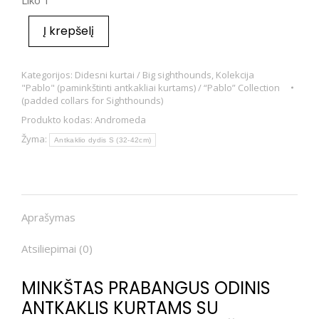
Liko 1
Į krepšelį
Kategorijos:
Didesni kurtai / Big sighthounds
,
Kolekcija
"Pablo" (paminkštinti antkakliai kurtams) / “Pablo” Collection
(padded collars for Sighthounds)
Produkto kodas:
Andromeda
Žyma:
Antkaklio dydis S (32-42cm)
Aprašymas
Atsiliepimai (0)
MINKŠTAS PRABANGUS ODINIS
ANTKAKLIS KURTAMS SU