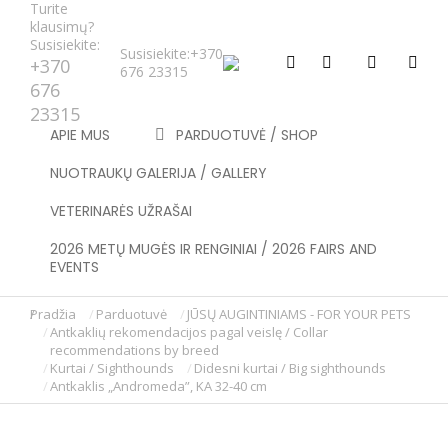
Turite
klausimų?
Susisiekite:
Susisiekite:
+370
+370
676 23315
676
23315
APIE MUS
PARDUOTUVĖ / SHOP
NUOTRAUKŲ GALERIJA / GALLERY
VETERINARĖS UŽRAŠAI
2026 METŲ MUGĖS IR RENGINIAI / 2026 FAIRS AND
EVENTS
Pradžia
Parduotuvė
JŪSŲ AUGINTINIAMS - FOR YOUR PETS
You are here:
Antkaklių rekomendacijos pagal veislę / Collar
recommendations by breed
Kurtai / Sighthounds
Didesni kurtai / Big sighthounds
Antkaklis „Andromeda”, KA 32-40 cm