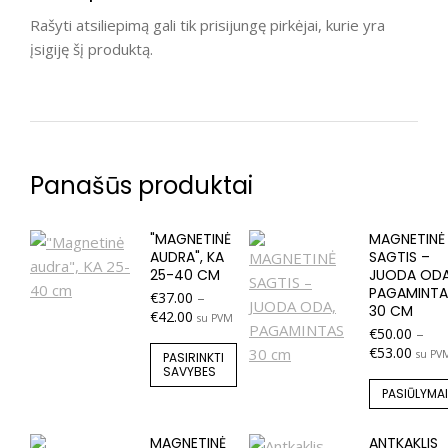
Rašyti atsiliepimą gali tik prisijungę pirkėjai, kurie yra
įsigiję šį produktą.
Panašūs produktai
"MAGNETINĖ
MAGNETINĖ
AUDRA", KA
SAGTIS –
25-40 CM
JUODA ODA
PAGAMINTA
€
37.00
–
30 CM
€
42.00
su PVM
€
50.00
–
€
53.00
su PV
PASIRINKTI
SAVYBES
PASIŪLYMAI
MAGNETINĖ
ANTKAKLIS