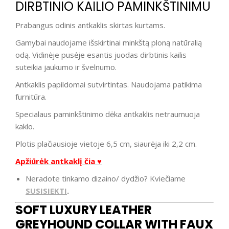
DIRBTINIO KAILIO PAMINKŠTINIMU
Prabangus odinis antkaklis skirtas kurtams.
Gamybai naudojame išskirtinai minkštą ploną natūralią
odą. Vidinėje pusėje esantis juodas dirbtinis kailis
suteikia jaukumo ir švelnumo.
Antkaklis papildomai sutvirtintas. Naudojama patikima
furnitūra.
Specialaus paminkštinimo dėka antkaklis netraumuoja
kaklo.
Plotis plačiausioje vietoje 6,5 cm, siaurėja iki 2,2 cm.
Apžiūrėk antkaklį čia ♥
Neradote tinkamo dizaino/ dydžio? Kviečiame
SUSISIEKTI
.
SOFT LUXURY LEATHER
GREYHOUND COLLAR WITH FAUX