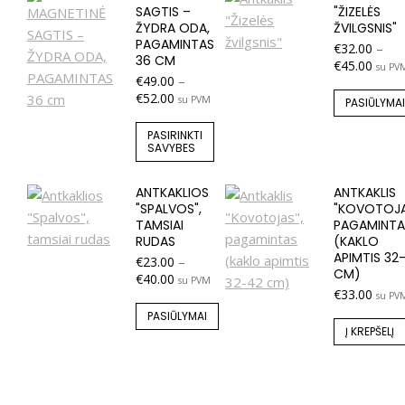
SAGTIS –
"ŽIZELĖS
ŽYDRA ODA,
ŽVILGSNIS"
PAGAMINTAS
€
32.00
–
36 CM
€
45.00
su PV
€
49.00
–
€
52.00
su PVM
PASIŪLYMAI
PASIRINKTI
SAVYBES
ANTKAKLIOS
ANTKAKLIS
"SPALVOS",
"KOVOTOJA
TAMSIAI
PAGAMINTA
RUDAS
(KAKLO
APIMTIS 32
€
23.00
–
CM)
€
40.00
su PVM
€
33.00
su PV
PASIŪLYMAI
Į KREPŠELĮ