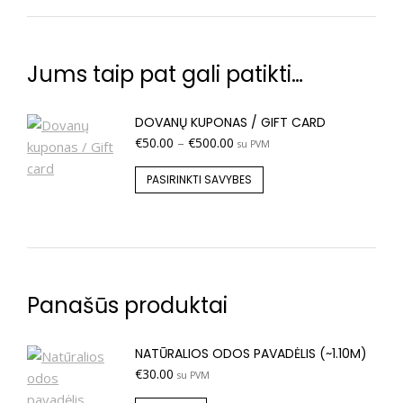
Jums taip pat gali patikti…
DOVANŲ KUPONAS / GIFT CARD
€
50.00
–
€
500.00
su PVM
PASIRINKTI SAVYBES
Panašūs produktai
NATŪRALIOS ODOS PAVADĖLIS (~1.10M)
€
30.00
su PVM