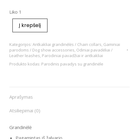
Liko 1
Į krepšelį
Kategorijos:
Antkakliai grandinėlės / Chain collars
,
Gaminiai
parodoms / Dog show accessories
,
Odiniai pavadėliai /
Leather leashes
,
Parodiniai pavadžiai ir antkakliai
Produkto kodas:
Parodinis pavadys su grandinėle
Aprašymas
Atsiliepimai (0)
Grandinėlė
Pagamintas iš žalvario