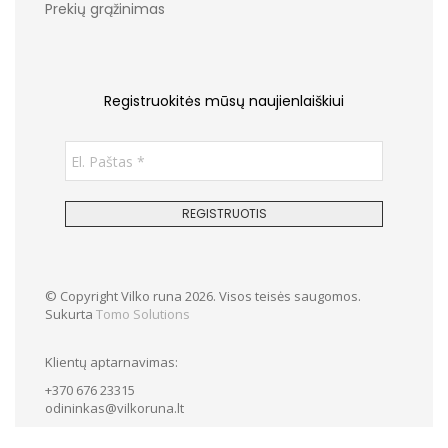
Prekių grąžinimas
Registruokitės mūsų naujienlaiškiui
© Copyright Vilko runa 2026. Visos teisės saugomos.
Sukurta
Tomo Solutions
Klientų aptarnavimas:
+370 676 23315
odininkas@vilkoruna.lt