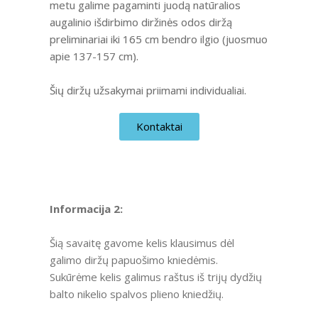
metu galime pagaminti juodą natūralios
augalinio išdirbimo diržinės odos diržą
preliminariai iki 165 cm bendro ilgio (juosmuo
apie 137-157 cm).
Šių diržų užsakymai priimami individualiai.
Kontaktai
Informacija 2:
Šią savaitę gavome kelis klausimus dėl
galimo diržų papuošimo kniedėmis.
Sukūrėme kelis galimus raštus iš trijų dydžių
balto nikelio spalvos plieno kniedžių.