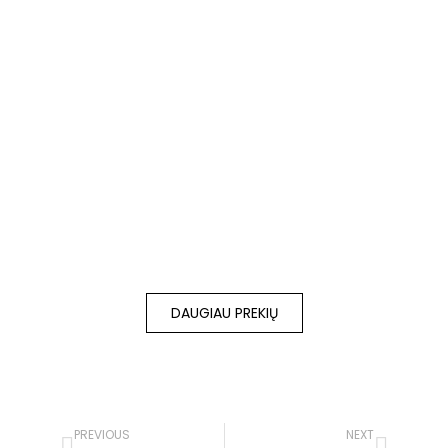
OUT OF STOCK
NATŪRALIOS ODOS
PAVADĖLIS (~1.75M),
PAGAMINTAS
€
19.00
–
€
20.00
su PVM
Įvertinimas:
5.00
iš 5
DAUGIAU PREKIŲ
PREVIOUS
NEXT