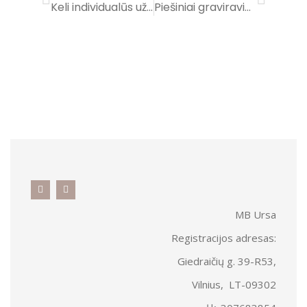
Keli individualūs užsakymai
Piešiniai graviravimui (katės)/ Drawings for Engraving (Cats)
MB Ursa
Registracijos adresas:
Giedraičių g. 39-R53,
Vilnius, LT-09302