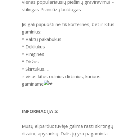
Vienas populiariausių piešinių graviravimui –
stilingas Prancūzų buldogas
Jis gali papuošti ne tik kortelines, bet ir kitus
gaminius:
* Raktų pakabukus
* Dėkliukus
* Pinigines
* Diržus
* Skirtukus….
ir visus kitus odinius dirbinius, kuriuos
gaminame
INFORMACIJA 5:
Mūsų el.parduotuvėje galima rasti skirtingų
dizainų apyrankių. Dalis jų yra pagaminta