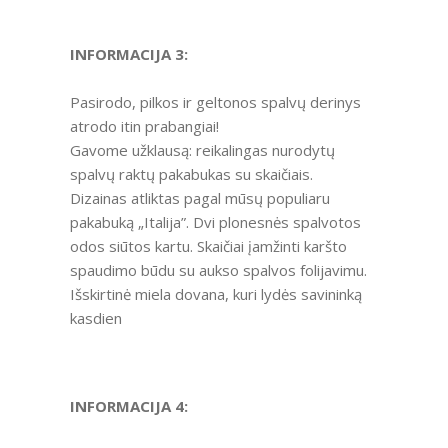
INFORMACIJA 3:
Pasirodo, pilkos ir geltonos spalvų derinys
atrodo itin prabangiai!
Gavome užklausą: reikalingas nurodytų
spalvų raktų pakabukas su skaičiais.
Dizainas atliktas pagal mūsų populiaru
pakabuką „Italija”. Dvi plonesnės spalvotos
odos siūtos kartu. Skaičiai įamžinti karšto
spaudimo būdu su aukso spalvos folijavimu.
Išskirtinė miela dovana, kuri lydės savininką
kasdien
INFORMACIJA 4: