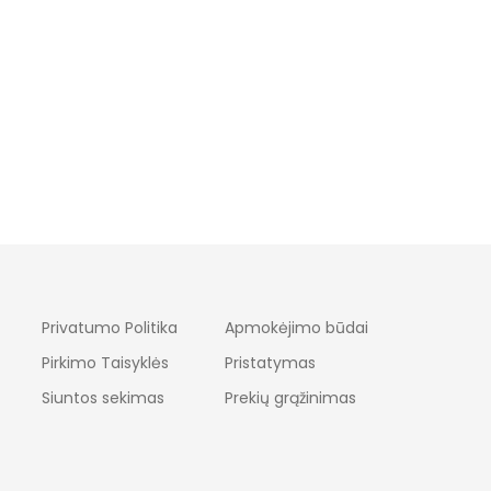
, KA 25-40 CM
„URSA”, KA 36-50 CM
„V
32.00
€
40.00
–
€
50.00
€
su PVM
su PVM
Privatumo Politika
Apmokėjimo būdai
Pirkimo Taisyklės
Pristatymas
Siuntos sekimas
Prekių grąžinimas