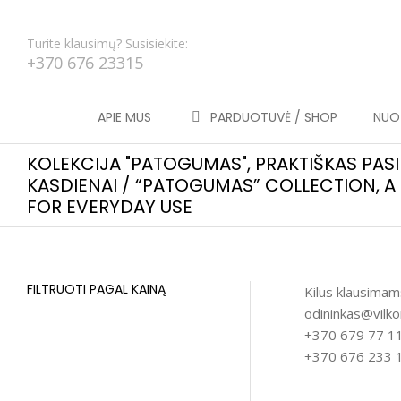
Turite klausimų? Susisiekite:
+370 676 23315
APIE MUS
PARDUOTUVĖ / SHOP
NUOT
KOLEKCIJA "PATOGUMAS", PRAKTIŠKAS PAS
KASDIENAI / “PATOGUMAS” COLLECTION, A
FOR EVERYDAY USE
FILTRUOTI PAGAL KAINĄ
Kilus klausimams
odininkas@vilko
+370 679 77 112
+370 676 233 1