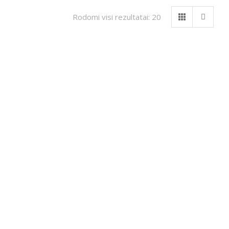
Rodomi visi rezultatai: 20
LTONA”, KA 20-35 CM
„GELTONA”, KA 25-40 CM
23.00
–
€
28.00
€
27.00
–
€
32.00
su PVM
su PVM