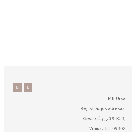
„SPALVOTAS”
€
27.00
–
€
MB Ursa
Registracijos adresas:
Giedraičių g. 39-R53,
Vilnius, LT-09302