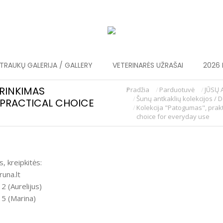
RAUKŲ GALERIJA / GALLERY
VETERINARĖS UŽRAŠAI
2026 
IRINKIMAS
Pradžia
Parduotuvė
JŪSŲ 
You are here:
Šunų antkaklių kolekcijos / D
 PRACTICAL CHOICE
Kolekcija "Patogumas", prakt
choice for everyday use
, kreipkitės:
runa.lt
 (Aurelijus)
5 (Marina)