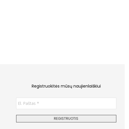
YNO”, KA 25-40 CM
„ŽYDRAS”, KA 25-40 CM
27.00
–
€
32.00
€
29.00
su PVM
su PVM
Registruokitės mūsų naujienlaiškiui