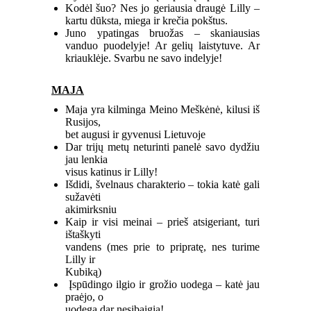
Kodėl šuo? Nes jo geriausia draugė Lilly –
kartu dūksta, miega ir krečia pokštus.
Juno ypatingas bruožas – skaniausias
vanduo puodelyje! Ar gelių laistytuve. Ar
kriauklėje. Svarbu ne savo indelyje!
MAJA
Maja yra kilminga Meino Meškėnė, kilusi iš
Rusijos,
bet augusi ir gyvenusi Lietuvoje
Dar trijų metų neturinti panelė savo dydžiu
jau lenkia
visus katinus ir Lilly!
Išdidi, švelnaus charakterio – tokia katė gali
sužavėti
akimirksniu
Kaip ir visi meinai – prieš atsigeriant, turi
ištaškyti
vandens (mes prie to pripratę, nes turime
Lilly ir
Kubiką)
Įspūdingo ilgio ir grožio uodega – katė jau
praėjo, o
uodega dar nesibaigia!