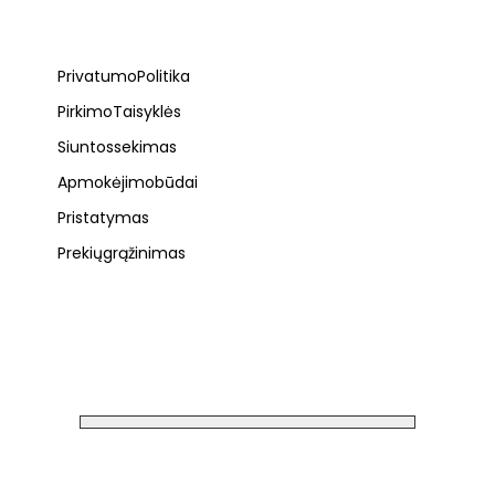
Privatumo Politika
Pirkimo Taisyklės
Siuntos sekimas
Apmokėjimo būdai
Pristatymas
Prekių grąžinimas