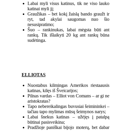
Labai myli visus katinus, tik ne viso lauko
katinai myli jį;
Graužikas – bet kokį žaislą bando graužt ir
ryt, tad akylai saugomas nuo šio
nesusipratimo;
Šuo – rankinukas, labai mėgsta būti ant
rankų. Tik išlaikyti 20 kg ant rankų būna
sudėtinga.
ELLIOTAS
Nuostabus kilmingas Amerikos riestaausis
katinas, kilęs iš Šveicarijos;
Pilnas vardas – Elliot von Comans – ar gi ne
aristokratas?
Tapo nebereikalingas buvusiai šeimininkei –
tačiau tapo mylimas mūsų šeimynos narys;
Labai šnekus katinas – užėjęs į patalpą
būtinai pasisveikina;
Pradžioje paniškai bijojo moterų, bet dabar