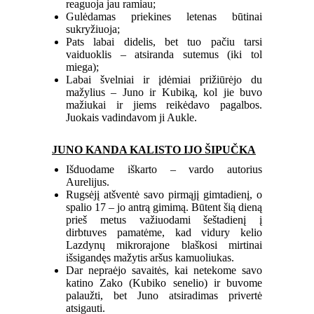
reaguoja jau ramiau;
Gulėdamas priekines letenas būtinai
sukryžiuoja;
Pats labai didelis, bet tuo pačiu tarsi
vaiduoklis – atsiranda sutemus (iki tol
miega);
Labai švelniai ir įdėmiai prižiūrėjo du
mažylius – Juno ir Kubiką, kol jie buvo
mažiukai ir jiems reikėdavo pagalbos.
Juokais vadindavom ji Aukle.
JUNO KANDA KALISTO IJO ŠIPUČKA
Išduodame iškarto – vardo autorius
Aurelijus.
Rugsėjį atšventė savo pirmąjį gimtadienį, o
spalio 17 – jo antrą gimimą. Būtent šią dieną
prieš metus važiuodami šeštadienį į
dirbtuves pamatėme, kad vidury kelio
Lazdynų mikrorajone blaškosi mirtinai
išsigandęs mažytis aršus kamuoliukas.
Dar nepraėjo savaitės, kai netekome savo
katino Zako (Kubiko senelio) ir buvome
palaužti, bet Juno atsiradimas privertė
atsigauti.