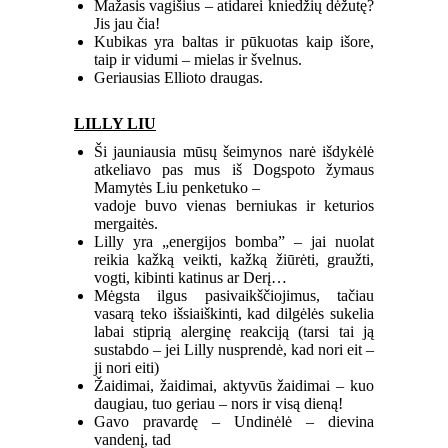
Mažasis vagišius – atidarei kniedžių dėžutę?
Jis jau čia!
Kubikas yra baltas ir pūkuotas kaip išore,
taip ir vidumi – mielas ir švelnus.
Geriausias Ellioto draugas.
LILLY LIU
Ši jauniausia mūsų šeimynos narė išdykėlė
atkeliavo pas mus iš Dogspoto žymaus
Mamytės Liu penketuko –
vadoje buvo vienas berniukas ir keturios
mergaitės.
Lilly yra „energijos bomba” – jai nuolat
reikia kažką veikti, kažką žiūrėti, graužti,
vogti, kibinti katinus ar Derį…
Mėgsta ilgus pasivaikščiojimus, tačiau
vasarą teko išsiaiškinti, kad dilgėlės sukelia
labai stiprią alerginę reakciją (tarsi tai ją
sustabdo – jei Lilly nusprendė, kad nori eit –
ji nori eiti)
Žaidimai, žaidimai, aktyvūs žaidimai – kuo
daugiau, tuo geriau – nors ir visą dieną!
Gavo pravardę – Undinėlė – dievina
vandenį, tad