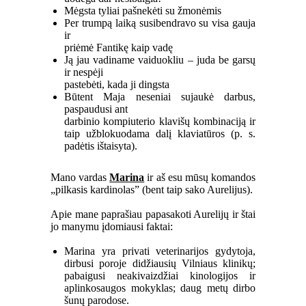
Mėgsta tyliai pašnekėti su žmonėmis
Per trumpą laiką susibendravo su visa gauja
ir
priėmė Fantikę kaip vadę
Ją jau vadiname vaiduokliu – juda be garsų
ir nespėji
pastebėti, kada ji dingsta
Būtent Maja neseniai sujaukė darbus,
paspaudusi ant
darbinio kompiuterio klavišų kombinaciją ir
taip užblokuodama dalį klaviatūros (p. s.
padėtis ištaisyta).
Mano vardas
Marina
ir aš esu mūsų komandos
„pilkasis kardinolas” (bent taip sako Aurelijus).
Apie mane paprašiau papasakoti Aurelijų ir štai
jo manymu įdomiausi faktai:
Marina yra privati veterinarijos gydytoja,
dirbusi poroje didžiausių Vilniaus klinikų;
pabaigusi neakivaizdžiai kinologijos ir
aplinkosaugos mokyklas; daug metų dirbo
šunų parodose.