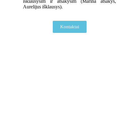
išklausysim ir atsakysim (Marina atsakys,
Aurelijus išklausys).
Kontaktai
Į krepšelį
Į krepšelį
Natūralios odos
Natūralios odos
pavadėlis (~1.10m)
pavadėlis (~1.10 m)