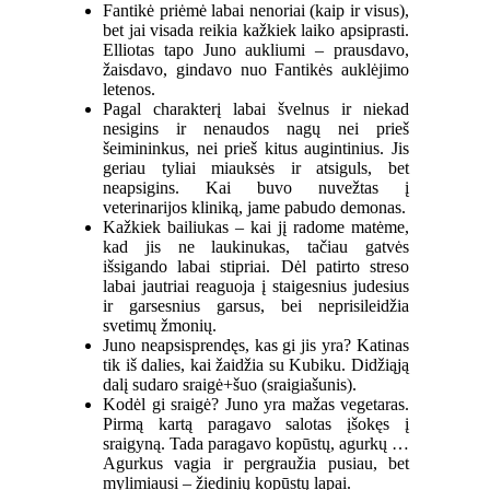
Fantikė priėmė labai nenoriai (kaip ir visus),
bet jai visada reikia kažkiek laiko apsiprasti.
Elliotas tapo Juno aukliumi – prausdavo,
žaisdavo, gindavo nuo Fantikės auklėjimo
letenos.
Pagal charakterį labai švelnus ir niekad
nesigins ir nenaudos nagų nei prieš
šeimininkus, nei prieš kitus augintinius. Jis
geriau tyliai miauksės ir atsiguls, bet
neapsigins. Kai buvo nuvežtas į
veterinarijos kliniką, jame pabudo demonas.
Kažkiek bailiukas – kai jį radome matėme,
kad jis ne laukinukas, tačiau gatvės
išsigando labai stipriai. Dėl patirto streso
labai jautriai reaguoja į staigesnius judesius
ir garsesnius garsus, bei neprisileidžia
svetimų žmonių.
Juno neapsisprendęs, kas gi jis yra? Katinas
tik iš dalies, kai žaidžia su Kubiku. Didžiąją
dalį sudaro sraigė+šuo (sraigiašunis).
Kodėl gi sraigė? Juno yra mažas vegetaras.
Pirmą kartą paragavo salotas įšokęs į
sraigyną. Tada paragavo kopūstų, agurkų …
Agurkus vagia ir pergraužia pusiau, bet
mylimiausi – žiedinių kopūstų lapai.