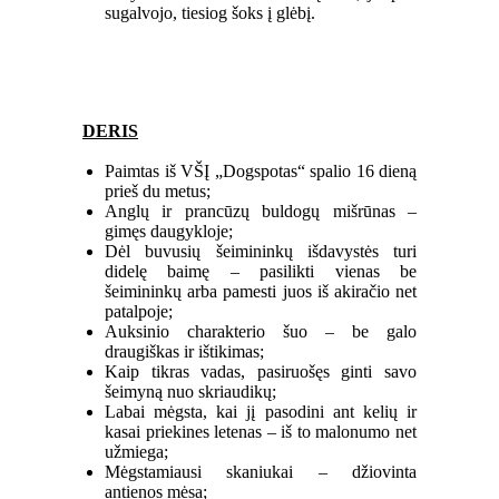
sugalvojo, tiesiog šoks į glėbį.
DERIS
Paimtas iš VŠĮ „Dogspotas“ spalio 16 dieną
prieš du metus;
Anglų ir prancūzų buldogų mišrūnas –
gimęs daugykloje;
Dėl buvusių šeimininkų išdavystės turi
didelę baimę – pasilikti vienas be
šeimininkų arba pamesti juos iš akiračio net
patalpoje;
Auksinio charakterio šuo – be galo
draugiškas ir ištikimas;
Kaip tikras vadas, pasiruošęs ginti savo
šeimyną nuo skriaudikų;
Labai mėgsta, kai jį pasodini ant kelių ir
kasai priekines letenas – iš to malonumo net
užmiega;
Mėgstamiausi skaniukai – džiovinta
antienos mėsa;