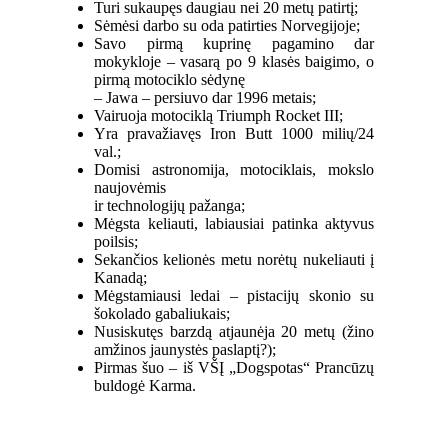
Turi sukaupęs daugiau nei 20 metų patirtį;
Sėmėsi darbo su oda patirties Norvegijoje;
Savo pirmą kuprinę pagamino dar
mokykloje – vasarą po 9 klasės baigimo, o
pirmą motociklo sėdynę
– Jawa – persiuvo dar 1996 metais;
Vairuoja motociklą Triumph Rocket III;
Yra pravažiavęs Iron Butt 1000 milių/24
val.;
Domisi astronomija, motociklais, mokslo
naujovėmis
ir technologijų pažanga;
Mėgsta keliauti, labiausiai patinka aktyvus
poilsis;
Sekančios kelionės metu norėtų nukeliauti į
Kanadą;
Mėgstamiausi ledai – pistacijų skonio su
šokolado gabaliukais;
Nusiskutęs barzdą atjaunėja 20 metų (žino
amžinos jaunystės paslaptį?);
Pirmas šuo – iš VŠĮ „Dogspotas“ Prancūzų
buldogė Karma.