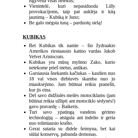
išgyvena visas netektis;
Vienintelė, kuri nepasiduoda Lilly
provokacijoms, taip pat auklėja ir kitą
jaunimą – Kubiką ir Juno;
Be galo mėgsta tuną – parduotų sielą!
KUBIKAS
Bet Kubikas tik namie – šio žydraakio
Amerikos riestaausio katino vardas Jakob
Velvet Aristocrats.
Kubikas yra mūsų mylimo Zako, kurio
netekome prieš metus, anūkas.
Garsiausia šnekantis kačiukas – kasdien nuo
18 val visos dirbtuvės skamba nuo jo
miauksėjimo. Jam būtinai reikia pranešti,
kur jis eina.
Dėl savo didžiulės meilės motociklams (jam
būtinai reikia užlipti ant motociklo sėdynės!)
gavo pravardę – Baikeris.
Turi savo ypatingą vandens gėrimo
technologiją – atsigula ant indelio ir geria
nuo tolimiausio krašto.
Gerai sutaria su didele šeimyna, bet kai
siūlai konservų, pabunda demonas.