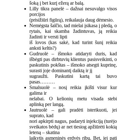
šoką į bet kurį ežerą ar balą.
Lilly tikra panelė – dažnai nesuvalgo visos
porcijos
(prisižiūri figūrą), reikalauja daug dėmesio.
Nemėgsta šalčio, tad mielai įsikasa į pledą, o
rytais, kai skamba žadintuvas, ją reikia
žadinti ir versti lipti
iš lovos (kas sakė, kad turint šunį reikia
anksti keltis?)
Gudruolė – išmoko atidaryti duris, kad
išbėgti pas dirbtuvių klientus pasisveikinti, o
paskutinis pokštas – išmoko atsegti kuprinę,
surasti joje dominantį daiktą ir jį
sugraužti. Paskutini kartą tai buvo
pasas………
Smalsuolė – nosį reikia įkišti visur kur
galima ir
nelabai. O kelionių metu visada stebi
aplinką per langą.
Jautruolė – gali pradėti isterikuoti, jei
suprato, kad
nori apkirpti nagus, padaryti injekciją (turėjo
sveikatos bėdų) ar net tiesiog apžiūrėti kokią
leteną – skatina
laikytis asmeninės erdvės ribų. Bet, jei pati