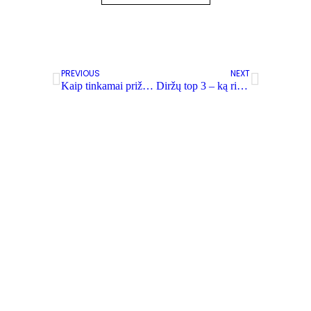
PREVIOUS
NEXT
Kaip tinkamai prižiūrėti gaminius iš natūralios odos?
Diržų top 3 – ką rinkosi mūsų klientai 2021 metais?