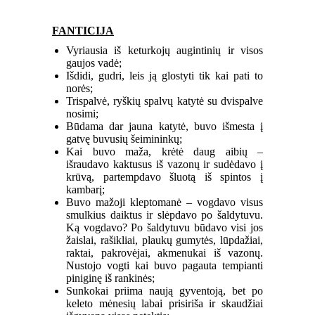
FANTICIJA
Vyriausia iš keturkojų augintinių ir visos
gaujos vadė;
Išdidi, gudri, leis ją glostyti tik kai pati to
norės;
Trispalvė, ryškių spalvų katytė su dvispalve
nosimi;
Būdama dar jauna katytė, buvo išmesta į
gatvę buvusių šeimininkų;
Kai buvo maža, krėtė daug aibių –
išraudavo kaktusus iš vazonų ir sudėdavo į
krūvą, partempdavo šluotą iš spintos į
kambarį;
Buvo mažoji kleptomanė – vogdavo visus
smulkius daiktus ir slėpdavo po šaldytuvu.
Ką vogdavo? Po šaldytuvu būdavo visi jos
žaislai, rašikliai, plaukų gumytės, lūpdažiai,
raktai, pakrovėjai, akmenukai iš vazonų.
Nustojo vogti kai buvo pagauta tempianti
piniginę iš rankinės;
Sunkokai priima naują gyventoją, bet po
keleto mėnesių labai prisiriša ir skaudžiai