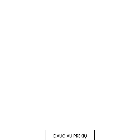
€
30.00
€
33.00
su PVM
su PVM
Į krepšelį
Į krepšelį
Natūralios odos
Natūralios odos
pavadėlis (~1.10m)
pavadėlis (~1.10 m)
€
30.00
€
33.00
su PVM
su PVM
DAUGIAU PREKIŲ