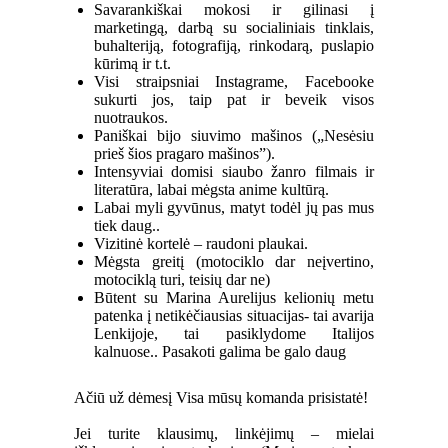
Savarankiškai mokosi ir gilinasi į
marketingą, darbą su socialiniais tinklais,
buhalteriją, fotografiją, rinkodarą, puslapio
kūrimą ir t.t.
Visi straipsniai Instagrame, Facebooke
sukurti jos, taip pat ir beveik visos
nuotraukos.
Paniškai bijo siuvimo mašinos („Nesėsiu
prieš šios pragaro mašinos”).
Intensyviai domisi siaubo žanro filmais ir
literatūra, labai mėgsta anime kultūrą.
Labai myli gyvūnus, matyt todėl jų pas mus
tiek daug..
Vizitinė kortelė – raudoni plaukai.
Mėgsta greitį (motociklo dar neįvertino,
motociklą turi, teisių dar ne)
Būtent su Marina Aurelijus kelionių metu
patenka į netikėčiausias situacijas- tai avarija
Lenkijoje, tai pasiklydome Italijos
kalnuose.. Pasakoti galima be galo daug
Ačiū už dėmesį Visa mūsų komanda prisistatė!
Jei turite klausimų, linkėjimų – mielai