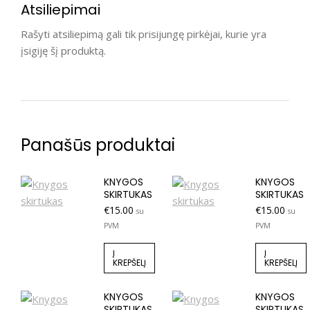
Atsiliepimai
Rašyti atsiliepimą gali tik prisijungę pirkėjai, kurie yra
įsigiję šį produktą.
Panašūs produktai
KNYGOS
KNYGOS
SKIRTUKAS
SKIRTUKAS
€
15.00
€
15.00
su
su
PVM
PVM
Į
Į
KREPŠELĮ
KREPŠELĮ
KNYGOS
KNYGOS
SKIRTUKAS
SKIRTUKAS