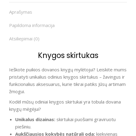
Aprašymas
Papildoma informacija
Atsiliepimai (0)
Knygos skirtukas
Ieškote puikios dovanos knygų mylėtojui? Leiskite mums
pristatyti unikalius odinius knygos skirtukus – žavingus ir
funkcionalius aksesuarus, kurie tikrai patiks Jūsų artimam
žmogui.
Kodėl mūsų odiniai knygos skirtukai yra tobula dovana
knygų mėgėjui?
Unikalus dizainas:
skirtukai puošiami graviruotu
piešiniu.
Aukščiausios kokybės natūrali oda:
kiekvienas