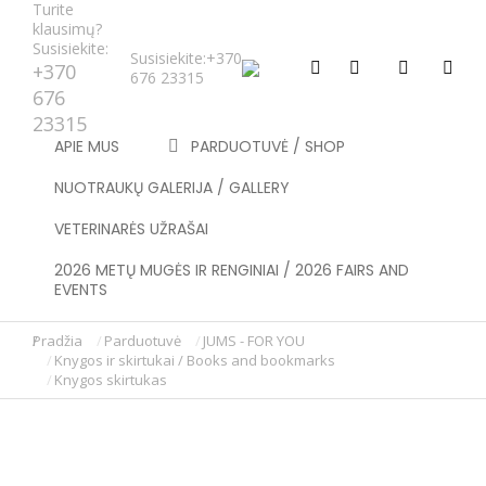
Turite
klausimų?
Susisiekite:
Susisiekite:
+370
+370
676 23315
676
23315
APIE MUS
PARDUOTUVĖ / SHOP
NUOTRAUKŲ GALERIJA / GALLERY
VETERINARĖS UŽRAŠAI
2026 METŲ MUGĖS IR RENGINIAI / 2026 FAIRS AND
EVENTS
Pradžia
Parduotuvė
JUMS - FOR YOU
You are here:
Knygos ir skirtukai / Books and bookmarks
Knygos skirtukas