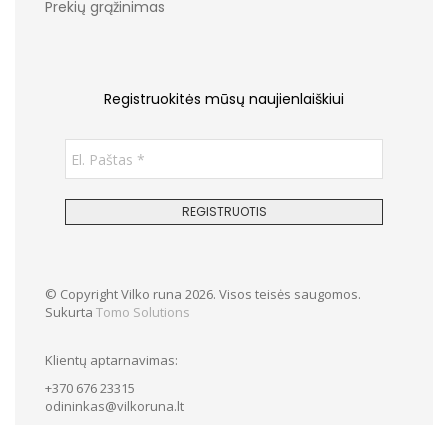
Prekių grąžinimas
Registruokitės mūsų naujienlaiškiui
© Copyright Vilko runa 2026. Visos teisės saugomos.
Sukurta
Tomo Solutions
Klientų aptarnavimas:
+370 676 23315
odininkas@vilkoruna.lt