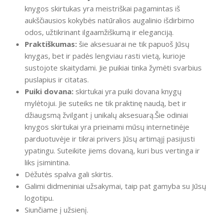
knygos skirtukas yra meistriškai pagamintas iš
aukščiausios kokybės natūralios augalinio išdirbimo
odos, užtikrinant ilgaamžiškumą ir eleganciją.
Praktiškumas:
šie aksesuarai ne tik papuoš Jūsų
knygas, bet ir padės lengviau rasti vietą, kurioje
sustojote skaitydami. Jie puikiai tinka žymėti svarbius
puslapius ir citatas.
Puiki dovana:
skirtukai yra puiki dovana knygų
mylėtojui. Jie suteiks ne tik praktinę naudą, bet ir
džiaugsmą žvilgant į unikalų aksesuarą.Šie odiniai
knygos skirtukai yra prieinami mūsų internetinėje
parduotuvėje ir tikrai privers Jūsų artimąjį pasijusti
ypatingu. Suteikite jiems dovaną, kuri bus vertinga ir
liks įsimintina.
Dėžutės spalva gali skirtis.
Galimi didmeniniai užsakymai, taip pat gamyba su Jūsų
logotipu.
Siunčiame į užsienį.