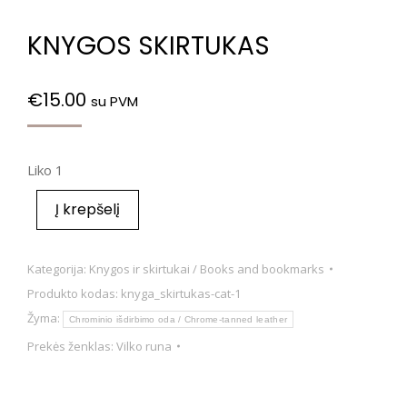
KNYGOS SKIRTUKAS
€
15.00
su PVM
Liko 1
Į krepšelį
Kategorija:
Knygos ir skirtukai / Books and bookmarks
Produkto kodas:
knyga_skirtukas-cat-1
Žyma:
Chrominio išdirbimo oda / Chrome-tanned leather
Prekės ženklas:
Vilko runa