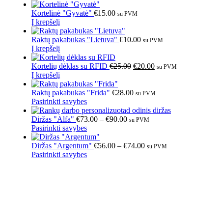
Kortelinė "Gyvatė"
€
15.00
su PVM
Į krepšelį
Raktų pakabukas "Lietuva"
€
10.00
su PVM
Į krepšelį
Kortelių dėklas su RFID
€
25.00
€
20.00
su PVM
Į krepšelį
Raktų pakabukas "Frida"
€
28.00
su PVM
Pasirinkti savybes
Diržas "Alfa"
€
73.00
–
€
90.00
su PVM
Pasirinkti savybes
Diržas "Argentum"
€
56.00
–
€
74.00
su PVM
Pasirinkti savybes