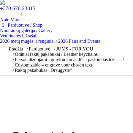
+370 676 23315
Apie Mus
Parduotuvė / Shop
Nuotraukų galerija / Gallery
Veterinarės Užrašai
2026 metų mugės ir renginiai / 2026 Fairs and Events
You are here:
Pradžia
Parduotuvė
JUMS - FOR YOU
Odiniai raktų pakabukai / Leather keychains
Personalizuojami - graviruojamas Jūsų pasirinktas tekstas /
Customizable – engrave your chosen text
Raktų pakabukas „Draugystė”