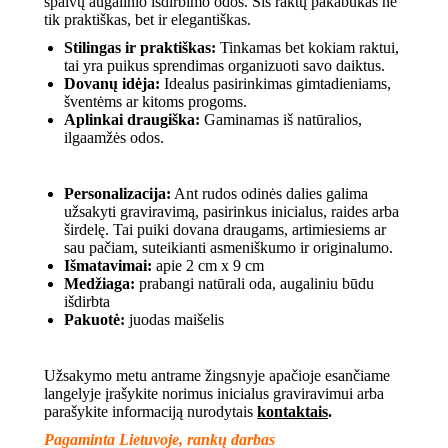
spalvų augalinio išdirbimo odos. Šis raktų pakabukas ne
tik praktiškas, bet ir elegantiškas.
Stilingas ir praktiškas:
Tinkamas bet kokiam raktui,
tai yra puikus sprendimas organizuoti savo daiktus.
Dovanų idėja:
Idealus pasirinkimas gimtadieniams,
šventėms ar kitoms progoms.
Aplinkai draugiška:
Gaminamas iš natūralios,
ilgaamžės odos.
Personalizacija:
Ant rudos odinės dalies galima
užsakyti graviravimą, pasirinkus inicialus, raides arba
širdelę. Tai puiki dovana draugams, artimiesiems ar
sau pačiam, suteikianti asmeniškumo ir originalumo.
Išmatavimai:
apie 2 cm x 9 cm
Medžiaga:
prabangi natūrali oda, augaliniu būdu
išdirbta
Pakuotė:
juodas maišelis
Užsakymo metu antrame žingsnyje apačioje esančiame
langelyje įrašykite norimus inicialus graviravimui arba
parašykite informaciją nurodytais
kontaktais
.
Pagaminta Lietuvoje, rankų darbas