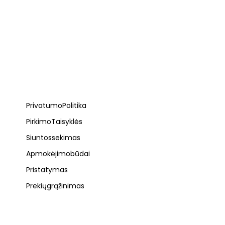
Privatumo Politika
Pirkimo Taisyklės
Siuntos sekimas
Apmokėjimo būdai
Pristatymas
Prekių grąžinimas