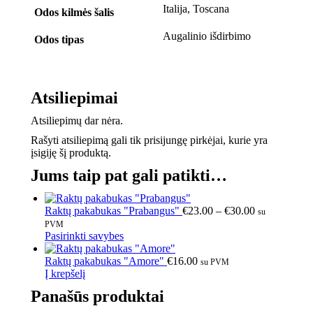
Italija, Toscana
Odos kilmės šalis
Augalinio išdirbimo
Odos tipas
Atsiliepimai
Atsiliepimų dar nėra.
Rašyti atsiliepimą gali tik prisijungę pirkėjai, kurie yra
įsigiję šį produktą.
Jums taip pat gali patikti…
Raktų pakabukas "Prabangus"
€
23.00
–
€
30.00
su
PVM
Pasirinkti savybes
Raktų pakabukas "Amore"
€
16.00
su PVM
Į krepšelį
Panašūs produktai