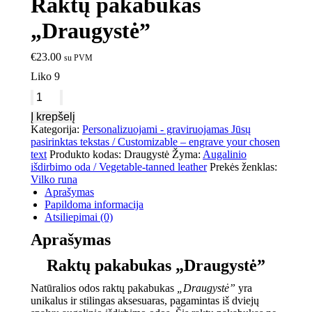
Raktų pakabukas
„Draugystė”
€
23.00
su PVM
Liko 9
Į krepšelį
Kategorija:
Personalizuojami - graviruojamas Jūsų
pasirinktas tekstas / Customizable – engrave your chosen
text
Produkto kodas:
Draugystė
Žyma:
Augalinio
išdirbimo oda / Vegetable-tanned leather
Prekės ženklas:
Vilko runa
Aprašymas
Papildoma informacija
Atsiliepimai (0)
Aprašymas
Raktų pakabukas „Draugystė”
Natūralios odos raktų pakabukas
„Draugystė”
yra
unikalus ir stilingas aksesuaras, pagamintas iš dviejų