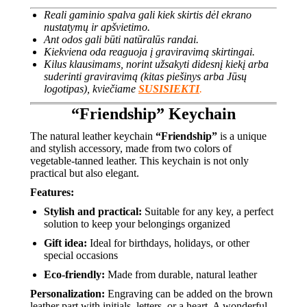
Reali gaminio spalva gali kiek skirtis dėl ekrano
nustatymų ir apšvietimo.
Ant odos gali būti natūralūs randai.
Kiekviena oda reaguoja į graviravimą skirtingai.
Kilus klausimams, norint užsakyti didesnį kiekį arba
suderinti graviravimą (kitas piešinys arba Jūsų
logotipas), kviečiame
SUSISIEKTI
.
“Friendship” Keychain
The natural leather keychain
“Friendship”
is a unique
and stylish accessory, made from two colors of
vegetable-tanned leather. This keychain is not only
practical but also elegant.
Features:
Stylish and practical:
Suitable for any key, a perfect
solution to keep your belongings organized
Gift idea:
Ideal for birthdays, holidays, or other
special occasions
Eco-friendly:
Made from durable, natural leather
Personalization:
Engraving can be added on the brown
leather part with initials, letters, or a heart. A wonderful