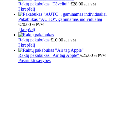
Raktų pakabukas "Tėveliui"
€
28.00
su PVM
Į krepšelį
Pakabukas "AUTO", gaminamas individualiai
€
20.00
su PVM
Į krepšelį
Raktų pakabukas
€
10.00
su PVM
Į krepšelį
Raktų pakabukas "Air tag Apple"
€
25.00
su PVM
Pasirinkti savybes