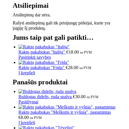
Atsiliepimai
Atsiliepimų dar nėra.
Rašyti atsiliepimą gali tik prisijungę pirkėjai, kurie yra
įsigiję šį produktą.
Jums taip pat gali patikti…
Raktų pakabukas "Italija"
€
18.00
su PVM
Pasirinkti savybes
Raktų pakabukas "Frida"
€
28.00
su PVM
Į krepšelį
Panašūs produktai
Buldogas didelis, ruda spalva
€
30.00
su PVM
Pasiūlymai
Raktų pakabukas "Meškutis ir vyšnia", pagamintas
€
8.00
su PVM
Į krepšelį