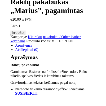
Raktų pakabukas
„Marius”, pagamintas
€
20.00
su PVM
Liko 1
Į krepšelį
Kategorija:
Kiti raktų pakabukai / Other leather
keychains
Produkto kodas:
VICTORIAN
Aprašymas
Atsiliepimai (0)
Aprašymas
Raktų pakabukas
Gaminamas iš storos natūralios diržinės odos. Balto
nikelio spalvos žiedas ir karabinas raktams.
Graviruojamas tekstas keičiamas pagal norą.
Neradote tinkamo dizaino/ dydžio? Kviečiame
SUSISIEKTI
.