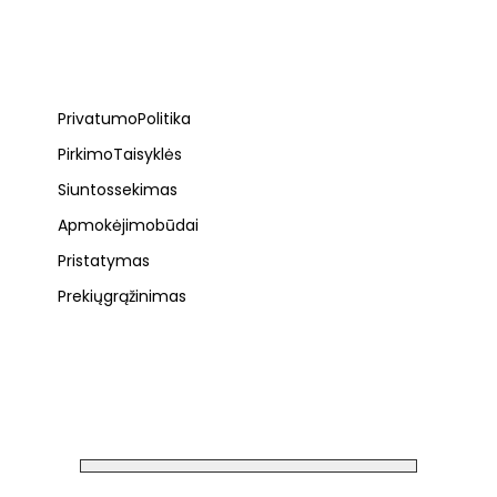
Privatumo Politika
Pirkimo Taisyklės
Siuntos sekimas
Apmokėjimo būdai
Pristatymas
Prekių grąžinimas