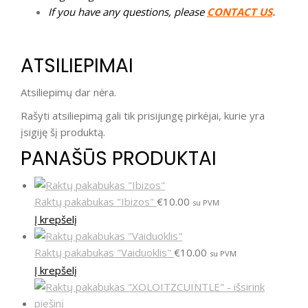
If you have any questions, please
CONTACT US
.
ATSILIEPIMAI
Atsiliepimų dar nėra.
Rašyti atsiliepimą gali tik prisijungę pirkėjai, kurie yra
įsigiję šį produktą.
PANAŠŪS PRODUKTAI
Raktų pakabukas "Ibizos"
€
10.00
su PVM
Į krepšelį
Raktų pakabukas "Vaiduoklis"
€
10.00
su PVM
Į krepšelį