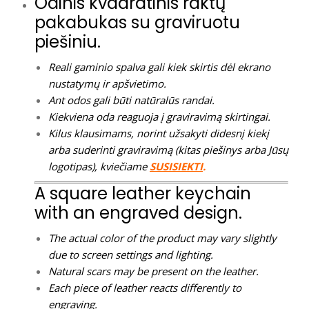
Odinis kvadratinis raktų
pakabukas su graviruotu
piešiniu.
Reali gaminio spalva gali kiek skirtis dėl ekrano
nustatymų ir apšvietimo.
Ant odos gali būti natūralūs randai.
Kiekviena oda reaguoja į graviravimą skirtingai.
Kilus klausimams, norint užsakyti didesnį kiekį
arba suderinti graviravimą (kitas piešinys arba Jūsų
logotipas), kviečiame
SUSISIEKTI
.
A square leather keychain
with an engraved design.
The actual color of the product may vary slightly
due to screen settings and lighting.
Natural scars may be present on the leather.
Each piece of leather reacts differently to
engraving.