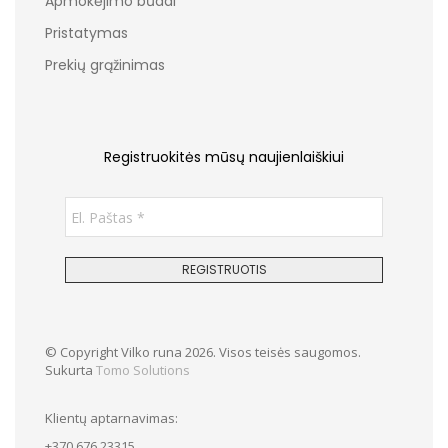
Apmokėjimo būdai
Pristatymas
Prekių grąžinimas
Registruokitės mūsų naujienlaiškiui
© Copyright Vilko runa 2026. Visos teisės saugomos.
Sukurta
Tomo Solutions
Klientų aptarnavimas:
+370 676 23315