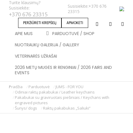
Turite klausimų?
Susisiekite:
+370 676
Susisiekite:
23315
+370 676 23315
PERŽIŪRĖTI KREPŠELĮ
APMOKĖTI
APIE MUS
PARDUOTUVĖ / SHOP
NUOTRAUKŲ GALERIJA / GALLERY
VETERINARĖS UŽRAŠAI
2026 METŲ MUGĖS IR RENGINIAI / 2026 FAIRS AND
EVENTS
Pradžia
Parduotuvė
JUMS - FOR YOU
You are here:
Odiniai raktų pakabukai / Leather keychains
Pakabukai su graviruotais piešiniais / Keychans with
engraved pictures
Šunys/ dogs
Raktų pakabukas „Saliuki”