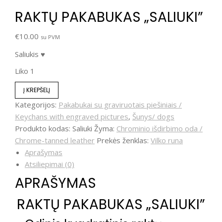
RAKTŲ PAKABUKAS „SALIUKI”
€
10.00
su PVM
Saliukis ♥
Liko 1
Į KREPŠELĮ
Kategorijos:
Pakabukai su graviruotais piešiniais /
Keychans with engraved pictures
,
Šunys/ dogs
Produkto kodas:
Saliuki
Žyma:
Chrominio išdirbimo oda /
Chrome-tanned leather
Prekės ženklas:
Vilko runa
Aprašymas
Atsiliepimai (0)
APRAŠYMAS
RAKTŲ PAKABUKAS „SALIUKI”