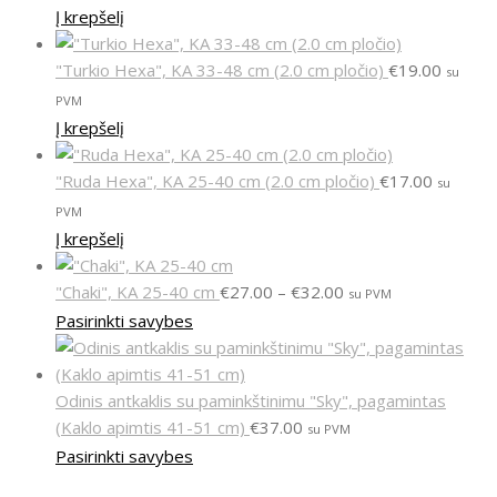
Į krepšelį
"Turkio Hexa", KA 33-48 cm (2.0 cm pločio)
€
19.00
su
PVM
Į krepšelį
"Ruda Hexa", KA 25-40 cm (2.0 cm pločio)
€
17.00
su
PVM
Į krepšelį
"Chaki", KA 25-40 cm
€
27.00
–
€
32.00
su PVM
Pasirinkti savybes
Odinis antkaklis su paminkštinimu "Sky", pagamintas
(Kaklo apimtis 41-51 cm)
€
37.00
su PVM
Pasirinkti savybes