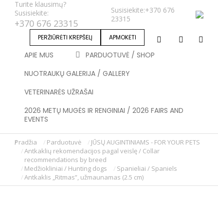
Turite klausimų?
Susisiekite:
+370 676
Susisiekite:
23315
+370 676 23315
PERŽIŪRĖTI KREPŠELĮ
APMOKĖTI
APIE MUS
PARDUOTUVĖ / SHOP
NUOTRAUKŲ GALERIJA / GALLERY
VETERINARĖS UŽRAŠAI
2026 METŲ MUGĖS IR RENGINIAI / 2026 FAIRS AND
EVENTS
Pradžia
Parduotuvė
JŪSŲ AUGINTINIAMS - FOR YOUR PETS
You are here:
Antkaklių rekomendacijos pagal veislę / Collar
recommendations by breed
Medžiokliniai / Hunting dogs
Spanieliai / Spaniels
Antkaklis „Ritmas”, užmaunamas (2.5 cm)