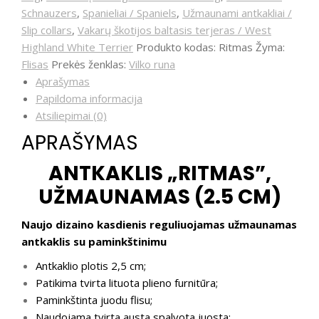
Schnauzers
,
Spanieliai / Spaniels
,
Užmaunami antkakliai /
Slip collars
,
Vakarų škotijos baltasis terjeras / West
Highland White Terrier
Produkto kodas:
Ritmas
Žyma:
Flisas
Prekės ženklas:
Vilko runa
Aprašymas
Papildoma informacija
Atsiliepimai (0)
APRAŠYMAS
ANTKAKLIS „RITMAS”,
UŽMAUNAMAS (2.5 CM)
Naujo dizaino kasdienis reguliuojamas užmaunamas
antkaklis su paminkštinimu
Antkaklio plotis 2,5 cm;
Patikima tvirta lituota plieno furnitūra;
Paminkštinta juodu flisu;
Naudojama tvirta austa spalvota juosta;