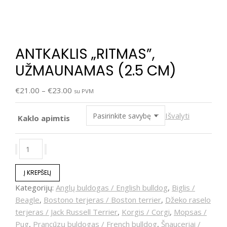
ANTKAKLIS „RITMAS”,
UŽMAUNAMAS (2.5 CM)
€
21.00
–
€
23.00
su PVM
Išvalyti
Kaklo apimtis
Į KREPŠELĮ
Kategorijų:
Anglų buldogas / English bulldog
,
Biglis /
Beagle
,
Bostono terjeras / Boston terrier
,
Džeko raselo
terjeras / Jack Russell Terrier
,
Korgis / Corgi
,
Mopsas /
Pug
,
Prancūzų buldogas / French bulldog
,
Šnauceriai /