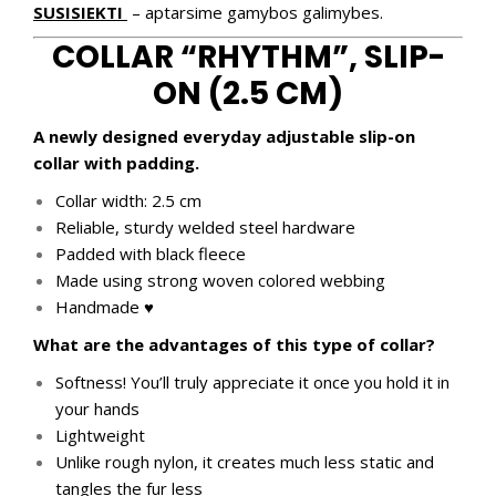
SUSISIEKTI
– aptarsime gamybos galimybes.
COLLAR “RHYTHM”, SLIP-
ON (2.5 CM)
A newly designed everyday adjustable slip-on
collar with padding.
Collar width: 2.5 cm
Reliable, sturdy welded steel hardware
Padded with black fleece
Made using strong woven colored webbing
Handmade ♥
What are the advantages of this type of collar?
Softness! You’ll truly appreciate it once you hold it in
your hands
Lightweight
Unlike rough nylon, it creates much less static and
tangles the fur less