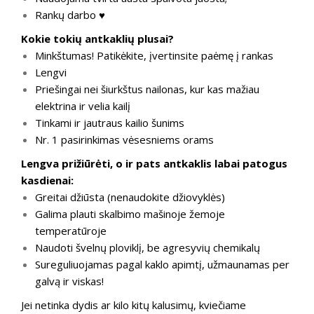
Rankų darbo ♥
Kokie tokių antkaklių plusai?
Minkštumas! Patikėkite, įvertinsite paėmę į rankas
Lengvi
Priešingai nei šiurkštus nailonas, kur kas mažiau
elektrina ir velia kailį
Tinkami ir jautraus kailio šunims
Nr. 1 pasirinkimas vėsesniems orams
Lengva prižiūrėti, o ir pats antkaklis labai patogus
kasdienai:
Greitai džiūsta (nenaudokite džiovyklės)
Galima plauti skalbimo mašinoje žemoje
temperatūroje
Naudoti švelnų ploviklį, be agresyvių chemikalų
Sureguliuojamas pagal kaklo apimtį, užmaunamas per
galvą ir viskas!
Jei netinka dydis ar kilo kitų kalusimų, kviečiame