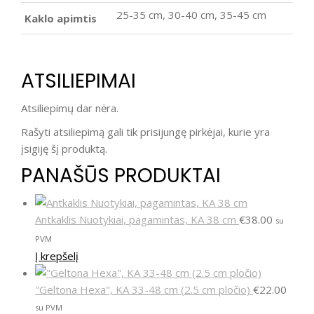
25-35 cm, 30-40 cm, 35-45 cm
Kaklo apimtis
ATSILIEPIMAI
Atsiliepimų dar nėra.
Rašyti atsiliepimą gali tik prisijungę pirkėjai, kurie yra
įsigiję šį produktą.
PANAŠŪS PRODUKTAI
Antkaklis Nuotykiai, pagamintas, KA 38 cm
€
38.00
su
PVM
Į krepšelį
"Geltona Hexa", KA 33-48 cm (2.5 cm pločio)
€
22.00
su PVM