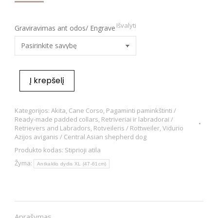
Išvalyti
Graviravimas ant odos/ Engrave
Į krepšelį
Kategorijos:
Akita
,
Cane Corso
,
Pagaminti paminkštinti /
Ready-made padded collars
,
Retriveriai ir labradorai /
Retrievers and Labradors
,
Rotveileris / Rottweiler
,
Vidurio
Azijos aviganis / Central Asian shepherd dog
Produkto kodas:
Stiprioji atila
Žyma:
Antkaklio dydis XL (47-61cm)
Aprašymas