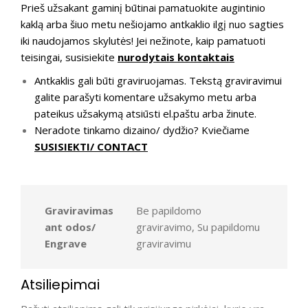
Prieš užsakant gaminį būtinai pamatuokite augintinio
kaklą arba šiuo metu nešiojamo antkaklio ilgį nuo sagties
iki naudojamos skylutės! Jei nežinote, kaip pamatuoti
teisingai, susisiekite
nurodytais kontaktais
Antkaklis gali būti graviruojamas. Tekstą graviravimui
galite parašyti komentare užsakymo metu arba
pateikus užsakymą atsiūsti el.paštu arba žinute.
Neradote tinkamo dizaino/ dydžio? Kviečiame
SUSISIEKTI/ CONTACT
Graviravimas
Be papildomo
ant odos/
graviravimo, Su papildomu
Engrave
graviravimu
Atsiliepimai