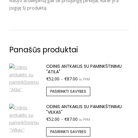
Rašyti atsiliepimą gali tik prisijungę pirkėjai, kurie yra
įsigiję šį produktą.
Panašūs produktai
ODINIS ANTKAKLIS SU PAMINKŠTINIMU
"ATILA"
€
52.00
–
€
87.00
su PVM
PASIRINKTI SAVYBES
ODINIS ANTKAKLIS SU PAMINKŠTINIMU
"VILKAS"
€
52.00
–
€
87.00
su PVM
PASIRINKTI SAVYBES