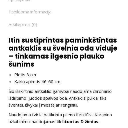
Papildoma informacija
Atsiliepimai (0)
Itin sustiprintas paminkštintas
antkaklis su švelnia oda viduje
– tinkamas ilgesnio plauko
šunims
Plotis 3 cm
Kaklo apimtis 46-60 cm
Šio išskirtinio antkaklio gamybai naudojama chrominio
išdirbimo juodos spalvos oda. Antkaklis puikiai tiks
šventei, išvykai į miestą ar renginiui.
Naudojama tvirta patikrinta plieno furnitūra. Karabino
užkabinimui naudojamas tik
lituotas D žiedas
.