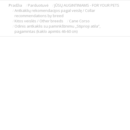
Pradžia
Parduotuvė
JŪSŲ AUGINTINIAMS - FOR YOUR PETS
You are here:
Antkaklių rekomendacijos pagal veislę / Collar
recommendations by breed
Kitos veislės / Other breeds
Cane Corso
Odinis antkaklis su paminkštinimu „Stiprioji atila”,
pagamintas (kaklo apimtis 46-60 cm)