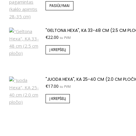
PASIŪLYMAI
"GELTONA HEXA", KA 33-48 CM (2.5 CM PL
€
22.00
su PVM
Į KREPŠELĮ
"JUODA HEXA", KA 25-40 CM (2.0 CM PLOČ
€
17.00
su PVM
Į KREPŠELĮ