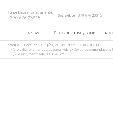
Turite klausimų? Susisiekite:
Susisiekite:
+370 676 23315
+370 676 23315
APIE MUS
PARDUOTUVĖ / SHOP
NUOT
Pradžia
Parduotuvė
JŪSŲ AUGINTINIAMS - FOR YOUR PETS
You are here:
Antkaklių rekomendacijos pagal veislę / Collar recommendations
„Šviesus”, martingale, KA 35-45 cm