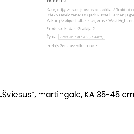
Neturime
Kategorijų:
Austos juostos antkakliai / Braided c
Džeko raselo terjeras / Jack Russell Terrier
,
Jagte
Vakarų škotijos baltasis terjeras / West Highlan
Produkto kodas:
Graikija-2
Žyma:
Antkaklio dydis XS (25-34cm)
Prekės ženklas:
Vilko runa
„Šviesus”, martingale, KA 35-45 c