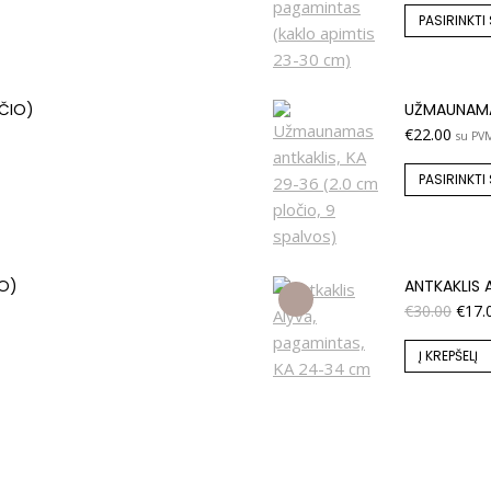
PASIRINKTI
OČIO)
UŽMAUNAMAS
€
22.00
su PV
PASIRINKTI
IO)
ANTKAKLIS 
€
30.00
€
17.
Į KREPŠELĮ