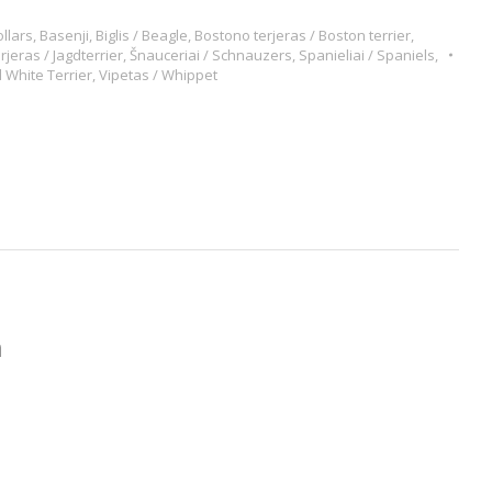
ollars
,
Basenji
,
Biglis / Beagle
,
Bostono terjeras / Boston terrier
,
rjeras / Jagdterrier
,
Šnauceriai / Schnauzers
,
Spanieliai / Spaniels
,
d White Terrier
,
Vipetas / Whippet
m