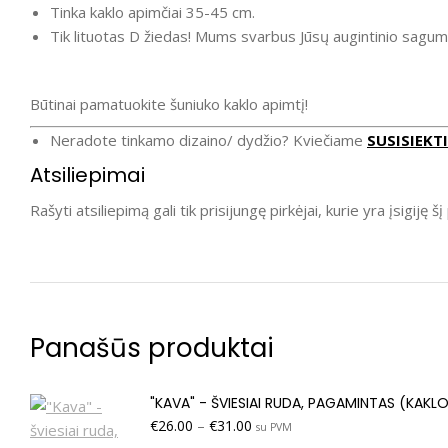
Tinka kaklo apimčiai 35-45 cm.
Tik lituotas D žiedas! Mums svarbus Jūsų augintinio sagum
Būtinai pamatuokite šuniuko kaklo apimtį!
Neradote tinkamo dizaino/ dydžio? Kviečiame
SUSISIEKTI
Atsiliepimai
Rašyti atsiliepimą gali tik prisijungę pirkėjai, kurie yra įsigiję š
Panašūs produktai
"KAVA" - ŠVIESIAI RUDA, PAGAMINTAS (KAKL
€
26.00
–
€
31.00
su PVM