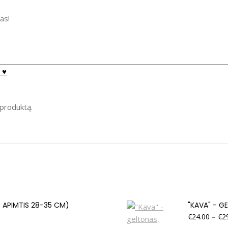
as!
 ♥
į produktą.
O APIMTIS 28-35 CM)
"KAVA" - G
€
24.00
–
€
2