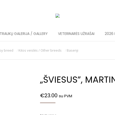
RAUKŲ GALERIJA / GALLERY
VETERINARĖS UŽRAŠAI
2026 
 by breed
Kitos veislės / Other breeds
Basenji
„ŠVIESUS”, MARTI
€
23.00
su PVM