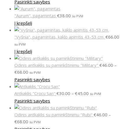
Pasirinkti savybes
"Aurum", pagamintas
€
38.00
su PVM
Į krepšelį
"Vyšnia", pagamintas, kaklo apimtis 43-53 cm.
€
66.00
su PVM
Į krepšelį
Odinis antkaklis su paminkštinimu "Military"
€
46.00
–
€
68.00
su PVM
Pasirinkti savybes
Antkaklis "Crocu San"
€
30.00
–
€
45.00
su PVM
Pasirinkti savybes
Odinis antkaklis su paminkštinimu "Rubi"
€
46.00
–
€
68.00
su PVM