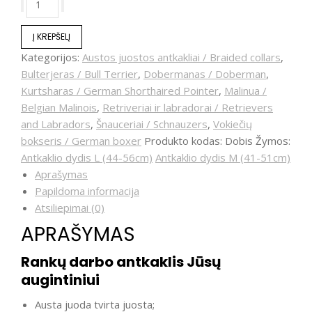
Į KREPŠELĮ
Kategorijos:
Austos juostos antkakliai / Braided collars
,
Bulterjeras / Bull Terrier
,
Dobermanas / Doberman
,
Kurtsharas / German Shorthaired Pointer
,
Malinua /
Belgian Malinois
,
Retriveriai ir labradorai / Retrievers
and Labradors
,
Šnauceriai / Schnauzers
,
Vokiečių
bokseris / German boxer
Produkto kodas:
Dobis
Žymos:
Antkaklio dydis L (44-56cm)
Antkaklio dydis M (41-51cm)
Aprašymas
Papildoma informacija
Atsiliepimai (0)
APRAŠYMAS
Rankų darbo antkaklis Jūsų
augintiniui
Austa juoda tvirta juosta;