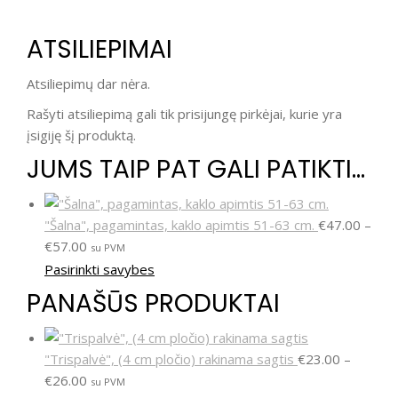
ATSILIEPIMAI
Atsiliepimų dar nėra.
Rašyti atsiliepimą gali tik prisijungę pirkėjai, kurie yra
įsigiję šį produktą.
JUMS TAIP PAT GALI PATIKTI…
"Šalna", pagamintas, kaklo apimtis 51-63 cm.
€
47.00
–
€
57.00
su PVM
Pasirinkti savybes
PANAŠŪS PRODUKTAI
"Trispalvė", (4 cm pločio) rakinama sagtis
€
23.00
–
€
26.00
su PVM