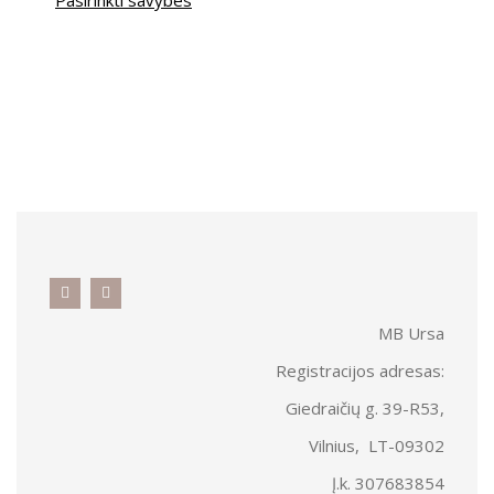
Pasirinkti savybes
MB Ursa
Registracijos adresas:
Giedraičių g. 39-R53,
Vilnius, LT-09302
Į.k. 307683854