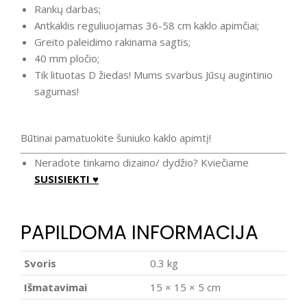
Rankų darbas;
Antkaklis reguliuojamas 36-58 cm kaklo apimčiai;
Greito paleidimo rakinama sagtis;
40 mm pločio;
Tik lituotas D žiedas! Mums svarbus Jūsų augintinio
sagumas!
Būtinai pamatuokite šuniuko kaklo apimtį!
Neradote tinkamo dizaino/ dydžio? Kviečiame
SUSISIEKTI ♥
PAPILDOMA INFORMACIJA
Svoris
0.3 kg
Išmatavimai
15 × 15 × 5 cm