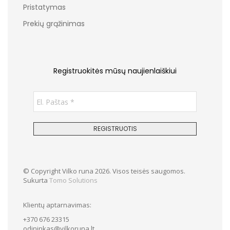
Pristatymas
Prekių grąžinimas
Registruokitės mūsų naujienlaiškiui
© Copyright Vilko runa 2026. Visos teisės saugomos.
Sukurta
Tomo Solutions
Klientų aptarnavimas:
+370 676 23315
odininkas@vilkoruna.lt