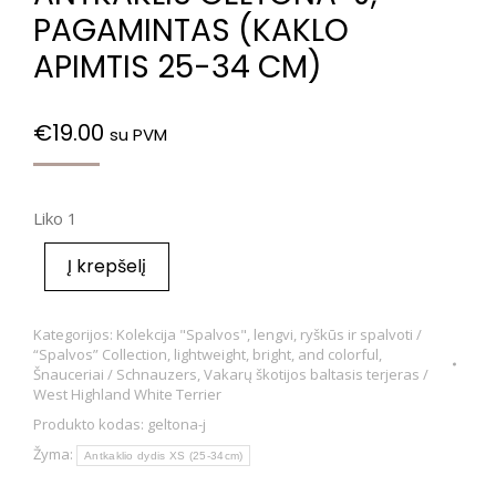
PAGAMINTAS (KAKLO
APIMTIS 25-34 CM)
€
19.00
su PVM
Liko 1
Į krepšelį
Kategorijos:
Kolekcija "Spalvos", lengvi, ryškūs ir spalvoti /
“Spalvos” Collection, lightweight, bright, and colorful
,
Šnauceriai / Schnauzers
,
Vakarų škotijos baltasis terjeras /
West Highland White Terrier
Produkto kodas:
geltona-j
Žyma:
Antkaklio dydis XS (25-34cm)