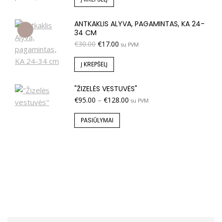
ANTKAKLIS ALYVA, PAGAMINTAS, KA 24-
34 CM
€
30.00
€
17.00
su PVM
Į KREPŠELĮ
"ŽIZELĖS VESTUVĖS"
€
95.00
–
€
128.00
su PVM
PASIŪLYMAI