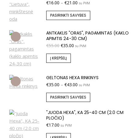
€
16.00
–
€
21.00
su PVM
PASIRINKTI SAVYBES
ANTKAKLIS "ORAS", PAGAMINTAS (KAKLO
APIMTIS 24-30 CM)
€
55.00
€
35.00
su PVM
Į KREPŠELĮ
GELTONAS HEXA RINKINYS
€
35.00
–
€
43.00
su PVM
PASIRINKTI SAVYBES
"JUODA HEXA", KA 25-40 CM (2.0 CM
PLOČIO)
€
17.00
su PVM
Į KREPŠELĮ