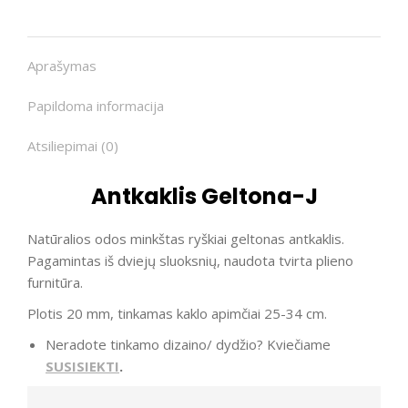
Aprašymas
Papildoma informacija
Atsiliepimai (0)
Antkaklis Geltona-J
Natūralios odos minkštas ryškiai geltonas antkaklis.
Pagamintas iš dviejų sluoksnių, naudota tvirta plieno
furnitūra.
Plotis 20 mm, tinkamas kaklo apimčiai 25-34 cm.
Neradote tinkamo dizaino/ dydžio? Kviečiame
SUSISIEKTI
.