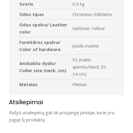
Svoris
0.5 kg
Odos tipas
Chrominio išdirbimo
Odos spalva/ Leather
Geltona/ Yellow
color
Furnitūros spalva/
Juoda matinė
Color of hardware
XS (Kaklo
Antkaklio dydis/
apimtis/Neck 25-
Collar size (neck, cm)
34 cm)
Metalas
Plienas
Atsiliepimai
Rašyti atsiliepimą gali tik prisijungę pirkėjai, kurie yra
įsigiję šį produktą.