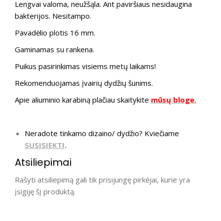
Lengvai valoma, neužšąla. Ant paviršiaus nesidaugina
bakterijos. Nesitampo.
Pavadėlio plotis 16 mm.
Gaminamas su rankena.
Puikus pasirinkimas visiems metų laikams!
Rekomenduojamas įvairių dydžių šunims.
Apie aliuminio karabiną plačiau skaitykite
mūsų bloge.
Neradote tinkamo dizaino/ dydžio? Kviečiame
SUSISIEKTI
.
Atsiliepimai
Rašyti atsiliepimą gali tik prisijungę pirkėjai, kurie yra
įsigiję šį produktą.