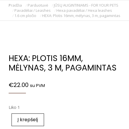
Pradžia
Parduotuvė
JŪSŲ AUGINTINIAMS - FOR YOUR PETS
You are here:
Pavadėliai / Leashes
Hexa pavadėliai / Hexa leashes
1.6 cm pločio
HEXA: Plotis 16mm, mėlynas, 3 m, pagamintas
HEXA: PLOTIS 16MM,
MĖLYNAS, 3 M, PAGAMINTAS
€
22.00
su PVM
Liko 1
Į krepšelį