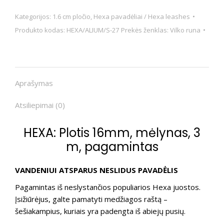
Kategorijos:
1.6 cm pločio
,
Hexa pavadėliai / Hexa leashes
Produkto kodas:
HEXA/ALIUM/S-27
Prekės ženklas:
Vilko runa
Aprašymas
Atsiliepimai (0)
HEXA: Plotis 16mm, mėlynas, 3
m, pagamintas
VANDENIUI ATSPARUS NESLIDUS PAVADĖLIS
Pagamintas iš neslystančios populiarios Hexa juostos.
Įsižiūrėjus, galte pamatyti medžiagos raštą –
šešiakampius, kuriais yra padengta iš abiejų pusių.