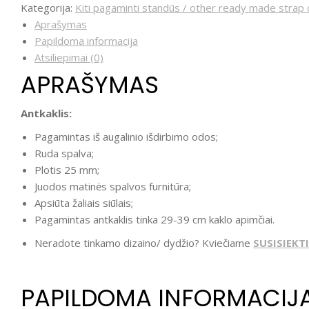
Kategorija:
Kiti pagaminti standūs / other ready made strap c
Aprašymas
Papildoma informacija
Atsiliepimai (0)
APRAŠYMAS
Antkaklis:
Pagamintas iš augalinio išdirbimo odos;
Ruda spalva;
Plotis 25 mm;
Juodos matinės spalvos furnitūra;
Apsiūta žaliais siūlais;
Pagamintas antkaklis tinka 29-39 cm kaklo apimčiai.
Neradote tinkamo dizaino/ dydžio? Kviečiame
SUSISIEKTI
PAPILDOMA INFORMACIJ