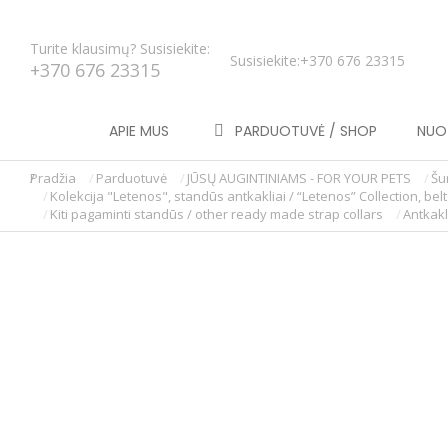
Turite klausimų? Susisiekite:
Susisiekite:
+370 676 23315
+370 676 23315
APIE MUS
PARDUOTUVĖ / SHOP
NUOT
Pradžia
Parduotuvė
JŪSŲ AUGINTINIAMS - FOR YOUR PETS
Šu
You are here:
Kolekcija "Letenos", standūs antkakliai / “Letenos” Collection, belt
Kiti pagaminti standūs / other ready made strap collars
Antkakl