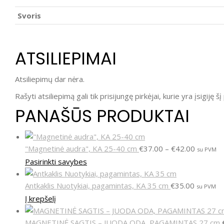
Svoris
ATSILIEPIMAI
Atsiliepimų dar nėra.
Rašyti atsiliepimą gali tik prisijungę pirkėjai, kurie yra įsigiję š
PANAŠŪS PRODUKTAI
"Magnetinė audra", KA 25-40 cm
€
37.00
–
€
42.00
su PVM
Pasirinkti savybes
Antkaklis Nuotykiai, pagamintas, KA 35 cm
€
35.00
su PVM
Į krepšelį
MAGNETINĖ SAGTIS – JUODA ODA, PAGAMINTAS 27 cm