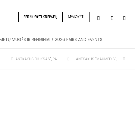
PERŽIŪRĖTI KREPŠELĮ
APMOKĖTI
METŲ MUGĖS IR RENGINIAI / 2026 FAIRS AND EVENTS
ANTKAKLIS "LIUKSAS", PAGAMINTAS (KAKLO APIMTIS 44-56 CM)
ANTKAKLIS "MAUMEDIS", PAGAMINTAS (KAKLO APIMTIS 29-39 CM)