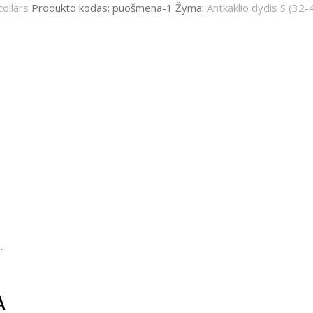
ollars
Produkto kodas:
puošmena-1
Žyma:
Antkaklio dydis S (32
.
A