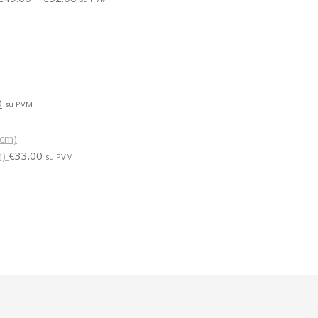
0
su PVM
m)
€
33.00
su PVM