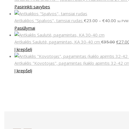
Pasirinkti savybes
Antkaklios "Spalvos", tamsiai rudas
€
23.00
–
€
40.00
su PVM
Pasiūlymai
Antkaklis Saulutė, pagamintas, KA 30-40 cm
€
35.00
€
27.0
Į krepšelį
Antkaklis "Kovotojas", pagamintas (kaklo apimtis 32-42 c
Į krepšelį