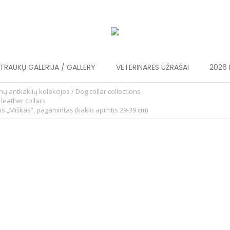
RAUKŲ GALERIJA / GALLERY
VETERINARĖS UŽRAŠAI
2026 
nų antkaklių kolekcijos / Dog collar collections
 leather collars
is „Miškas”, pagamintas (kaklo apimtis 29-39 cm)