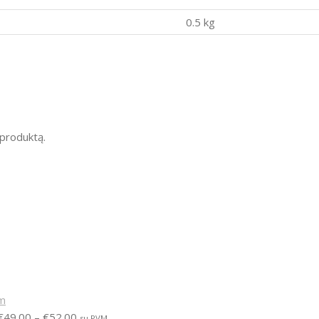
0.5 kg
į produktą.
€
49.00
–
€
52.00
su PVM