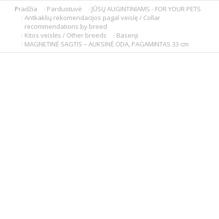
Pradžia
Parduotuvė
JŪSŲ AUGINTINIAMS - FOR YOUR PETS
You are here:
Antkaklių rekomendacijos pagal veislę / Collar
recommendations by breed
Kitos veislės / Other breeds
Basenji
MAGNETINĖ SAGTIS – AUKSINĖ ODA, PAGAMINTAS 33 cm