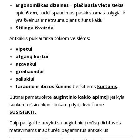
Ergonomiškas dizainas
–
plačiausia vieta
siekia
apie
6 cm
, todėl spaudimas paskirstomas tolygiai ir
yra švelnus ir netraumuojantis šuns kaklui.
Stilinga išvaizda
Antkaklis puikiai tinka tokiom veislėms:
vipetui
afganų kurtui
azavakui
greihaundui
saliukiui
faraono ir ibizos šunims
bei kitiems
kurtams
.
Būtinai pamatuokite
augintinio kaklo apimtį
! Jei kyla
sunkumu išsirenkant tinkamą dydį, kviečiame
SUSISIEKTI
.
Taip pat galite atvykti su augintiniu į mūsų dirbtuves
matavimams ir apžiūrėti pagamintus antkaklius.