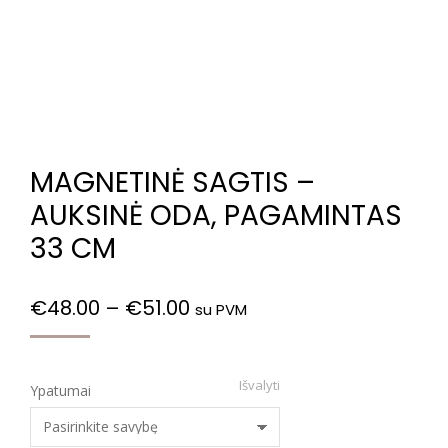
MAGNETINĖ SAGTIS –
AUKSINĖ ODA, PAGAMINTAS
33 CM
€
48.00
–
€
51.00
su PVM
Išvalyti
Ypatumai