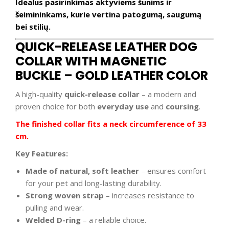
Idealus pasirinkimas aktyviems šunims ir
šeimininkams, kurie vertina patogumą, saugumą
bei stilių.
QUICK-RELEASE LEATHER DOG
COLLAR WITH MAGNETIC
BUCKLE – GOLD LEATHER COLOR
A high-quality
quick-release collar
– a modern and
proven choice for both
everyday use
and
coursing
.
The finished collar fits a neck circumference of 33
cm.
Key Features:
Made of natural, soft leather
– ensures comfort
for your pet and long-lasting durability.
Strong woven strap
– increases resistance to
pulling and wear.
Welded D-ring
– a reliable choice.