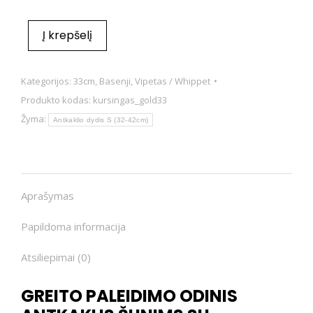
Į krepšelį
Kategorijos:
33cm
,
Basenji
,
Vipetas / Whippet
Produkto kodas:
kursingas_gold33
Žyma:
Antkaklio dydis S (32-42cm)
Aprašymas
Papildoma informacija
Atsiliepimai (0)
GREITO PALEIDIMO ODINIS