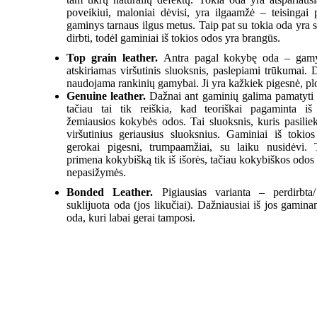
poveikiui, maloniai dėvisi, yra ilgaamžė – teisingai 
gaminys tarnaus ilgus metus. Taip pat su tokia oda yra 
dirbti, todėl gaminiai iš tokios odos yra brangūs.
Top grain leather.
Antra pagal kokybę oda – gam
atskiriamas viršutinis sluoksnis, paslepiami trūkumai. 
naudojama rankinių gamybai. Ji yra kažkiek pigesnė, p
Genuine leather.
Dažnai ant gaminių galima pamatyti 
tačiau tai tik reiškia, kad teoriškai pagaminta iš 
žemiausios kokybės odos. Tai sluoksnis, kuris pasilie
viršutinius geriausius sluoksnius. Gaminiai iš tokio
gerokai pigesni, trumpaamžiai, su laiku nusidėvi.
primena kokybišką tik iš išorės, tačiau kokybiškos odo
nepasižymės.
Bonded Leather.
Pigiausias varianta – perdirbta
suklijuota oda (jos likučiai). Dažniausiai iš jos gamin
oda, kuri labai gerai tamposi.