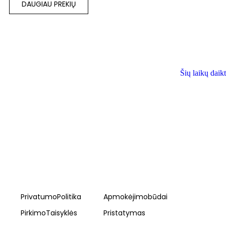
DAUGIAU PREKIŲ
Šių laikų daik
Privatumo Politika
Apmokėjimo būdai
Pirkimo Taisyklės
Pristatymas