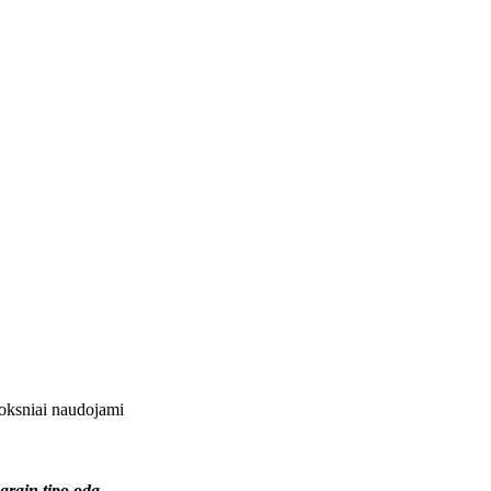
uoksniai naudojami
grain tipo odą –