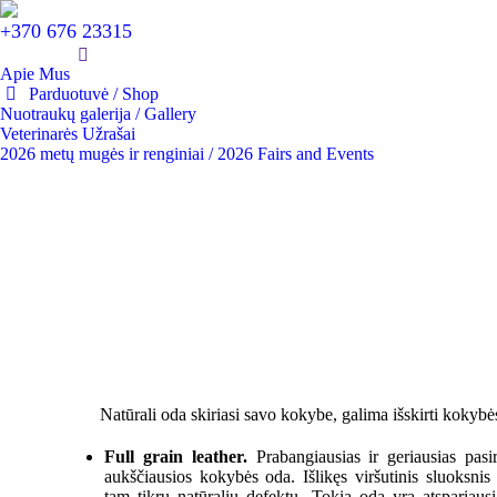
+370 676 23315
Apie Mus
Parduotuvė / Shop
Nuotraukų galerija / Gallery
Veterinarės Užrašai
2026 metų mugės ir renginiai / 2026 Fairs and Events
Natūrali oda skiriasi savo kokybe, galima išskirti kokybė
Full grain leather.
Prabangiausias ir geriausias pas
aukščiausios kokybės oda. Išlikęs viršutinis sluoksnis 
tam tikrų natūralių defektų. Tokia oda yra atspariaus