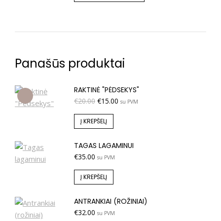
Panašūs produktai
RAKTINĖ "PĖDSEKYS"
€
20.00
€
15.00
su PVM
Į KREPŠELĮ
TAGAS LAGAMINUI
€
35.00
su PVM
Į KREPŠELĮ
ANTRANKIAI (ROŽINIAI)
€
32.00
su PVM