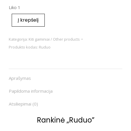
Liko 1
Į krepšelį
Kategorija:
Kiti gaminiai / Other products
Produkto kodas:
Ruduo
Aprašymas
Papildoma informacija
Atsiliepimai (0)
Rankinė „Ruduo”