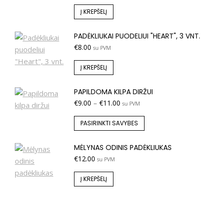
Į KREPŠELĮ
PADĖKLIUKAI PUODELIUI "HEART", 3 VNT.
€
8.00
su PVM
Į KREPŠELĮ
PAPILDOMA KILPA DIRŽUI
€
9.00
–
€
11.00
su PVM
PASIRINKTI SAVYBES
MĖLYNAS ODINIS PADĖKLIUKAS
€
12.00
su PVM
Į KREPŠELĮ