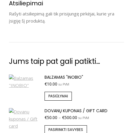
Atsiliepimai
Rašyti atsiliepimą gali tik prisijungę pirkėjai, kurie yra
įsigiję šį produktą.
Jums taip pat gali patikti…
BALZAMAS "INOBIO"
€
10.00
su PVM
PASIŪLYMAI
DOVANŲ KUPONAS / GIFT CARD
€
50.00
–
€
500.00
su PVM
PASIRINKTI SAVYBES