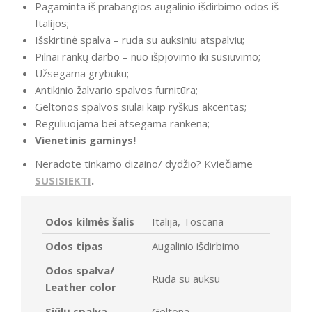
Pagaminta iš prabangios augalinio išdirbimo odos iš
Italijos;
Išskirtinė spalva – ruda su auksiniu atspalviu;
Pilnai rankų darbo – nuo išpjovimo iki susiuvimo;
Užsegama grybuku;
Antikinio žalvario spalvos furnitūra;
Geltonos spalvos siūlai kaip ryškus akcentas;
Reguliuojama bei atsegama rankena;
Vienetinis gaminys!
Neradote tinkamo dizaino/ dydžio? Kviečiame
SUSISIEKTI
.
Odos kilmės šalis
Italija, Toscana
Odos tipas
Augalinio išdirbimo
Odos spalva/
Ruda su auksu
Leather color
Siūlų spalva
Geltona