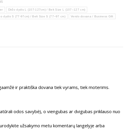
us
er
Diržo dydis L (107-127cm) / Belt Size L (107–127 cm)
žo dydis S (77-97cm) / Belt Size S (77–97 cm)
Verslo dovana / Business Gift
gaamžė ir praktiška dovana tiek vyrams, tiek moterims.
atūrali odos savybė), o viengubas ar dvigubas priklauso nuo
mui nurodykite užsakymo metu komentarų langelyje arba