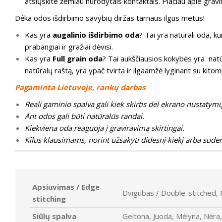
atsiųskite žemiau nurodytais kontaktais. Plačiau apie grav
Dėka odos išdirbimo savybių diržas tarnaus ilgus metus!
Kas yra
augalinio išdirbimo oda
? Tai yra natūrali oda, 
prabangiai ir gražiai dėvisi.
Kas yra
Full grain oda
? Tai aukščiausios kokybės yra natūr
natūralų raštą, yra ypač tvirta ir ilgaamžė lyginant su kito
Pagaminta Lietuvoje, rankų darbas
Reali gaminio spalva gali kiek skirtis dėl ekrano nustatymų
Ant odos gali būti natūralūs randai.
Kiekviena oda reaguoja į graviravimą skirtingai.
Kilus klausimams, norint užsakyti didesnį kiekį arba suder
Apsiuvimas / Edge
Dvigubas / Double-stitched, 
stitching
Siūlų spalva
Geltona, Juoda, Mėlyna, Nėra,