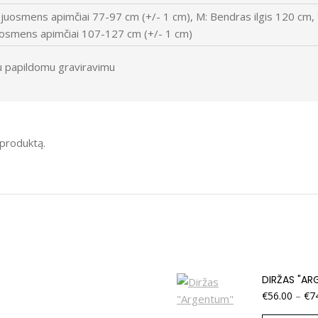
a juosmens apimčiai 77-97 cm (+/- 1 cm), M: Bendras ilgis 120 cm,
juosmens apimčiai 107-127 cm (+/- 1 cm)
u papildomu graviravimu
į produktą.
DIRŽAS "AR
€
56.00
–
€
7