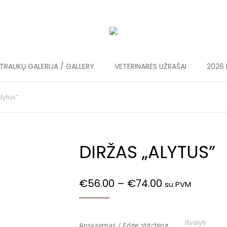
RAUKŲ GALERIJA / GALLERY
VETERINARĖS UŽRAŠAI
2026 
Alytus”
DIRŽAS „ALYTUS”
€
56.00
–
€
74.00
su PVM
Išvalyti
Apsiuvimas / Edge stitching