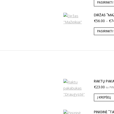
PASIRINKTI
DIRŽAS "MAŽ
€
56.00
–
€
7
PASIRINKTI
RAKTŲ PAK
€
23.00
su PV
Į KREPŠELĮ
PINIGINĖ "T