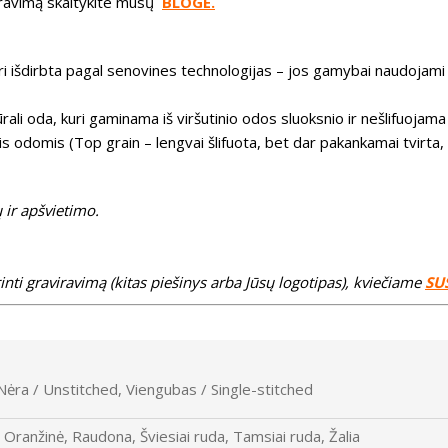
iravimą skaitykite mūsų
BLOGE.
kuri išdirbta pagal senovines technologijas – jos gamybai naudojam
ali oda, kuri gaminama iš viršutinio odos sluoksnio ir nešlifuojama
mis odomis (Top grain – lengvai šlifuota, bet dar pakankamai tvirta, 
 ir apšvietimo.
inti graviravimą (kitas piešinys arba Jūsų logotipas), kviečiame
SU
Nėra / Unstitched, Viengubas / Single-stitched
 Oranžinė, Raudona, Šviesiai ruda, Tamsiai ruda, Žalia