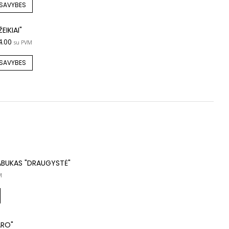
 SAVYBES
EIKIAI"
4.00
su PVM
 SAVYBES
ABUKAS "DRAUGYSTĖ"
M
ARO"