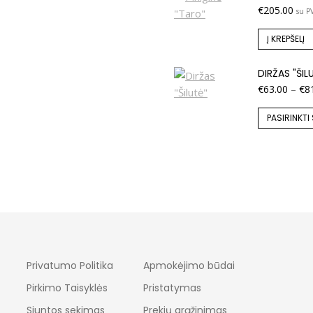
€
205.00
su P
Į KREPŠELĮ
DIRŽAS "ŠIL
€
63.00
–
€
8
PASIRINKTI
Privatumo Politika
Apmokėjimo būdai
Pirkimo Taisyklės
Pristatymas
Siuntos sekimas
Prekių grąžinimas