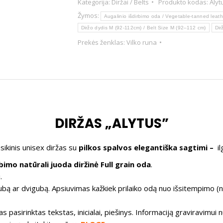
Kategorija:
Diržai / Belts
Produkto kodas:
Alyt
Žymos:
Augalinio išdirbimo oda / Vegetable-tanned leath
Diržo dydis M (92-112cm) / Belt Size M (92–112 cm)
Dir
Prekės ženklas:
Vilko runa
DIRŽAS „ALYTUS”
sikinis unisex diržas su
pilkos spalvos elegantiška sagtimi –
il
rbimo natūrali juoda diržinė Full grain oda
.
.
bą ar dvigubą. Apsiuvimas kažkiek prilaiko odą nuo išsitempimo (n
s pasirinktas tekstas, inicialai, piešinys. Informaciją graviravi