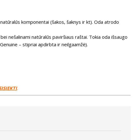
i natūralūs komponentai (šakos, šaknys ir kt). Oda atrodo
 bei nešalinami natūralūs paviršiaus raštai. Tokia oda išsaugo
Genuine – stipriai apdirbta ir neilgaamžė).
SISIEKTI
.