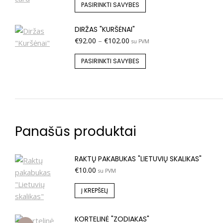
PASIRINKTI SAVYBES
DIRŽAS "KURŠĖNAI"
€
92.00
–
€
102.00
su PVM
PASIRINKTI SAVYBES
Panašūs produktai
RAKTŲ PAKABUKAS "LIETUVIŲ SKALIKAS"
€
10.00
su PVM
Į KREPŠELĮ
KORTELINĖ "ZODIAKAS"