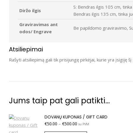
S: Bendras ilgis 105 cm, tink
Diržo ilgis
Bendras ilgis 135 cm, tinka 
Graviravimas ant
Be papildomo graviravimo, S
odos/ Engrave
Atsiliepimai
Rašyti atsiliepimą gali tik prisijungę pirkėjai, kurie yra įsigiję š
Jums taip pat gali patikti…
DOVANŲ KUPONAS / GIFT CARD
€
50.00
–
€
500.00
su PVM