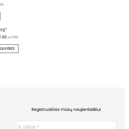
VM
UTĖ"
1.00
su PVM
 SAVYBES
Registruokitės mūsų naujienlaiškiui