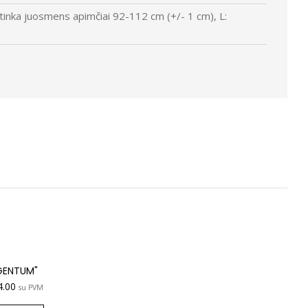
 tinka juosmens apimčiai 92-112 cm (+/- 1 cm), L:
GENTUM"
4.00
su PVM