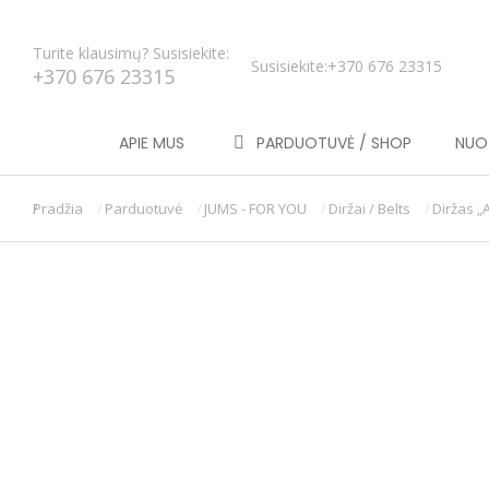
Turite klausimų? Susisiekite:
Susisiekite:
+370 676 23315
+370 676 23315
APIE MUS
PARDUOTUVĖ / SHOP
NUOT
Pradžia
Parduotuvė
JUMS - FOR YOU
Diržai / Belts
Diržas „
You are here: