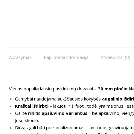
Aprašymas
Papildoma informacija
Atsiliepimai (0)
Vienas populiariausių pasirinkimų dovanai –
30 mm pločio
kla
Gamybai naudojama aukščiausios kokybės
augalinio išdi
Kraštai išdirbti
– lakuoti ir šlifuoti, todėl yra malonūs liesti
Galite rinktis
apsiuvimo variantus
– be apsiuvimo, viengu
Jūsų skonio.
Diržas gali būti personalizuojamas – ant odos graviruojama