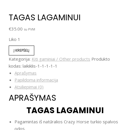
TAGAS LAGAMINUI
€
35.00
su PVM
Liko 1
Į KREPŠELĮ
Kategorija:
Kiti gaminiai / Other products
Produkto
kodas:
laikiklis-1-1-1-1-1
Aprašymas
Papildoma informacija
Atsiliepimai (0)
APRAŠYMAS
TAGAS LAGAMINUI
Pagamintas iš natūralios Crazy Horse turkio spalvos
odos.