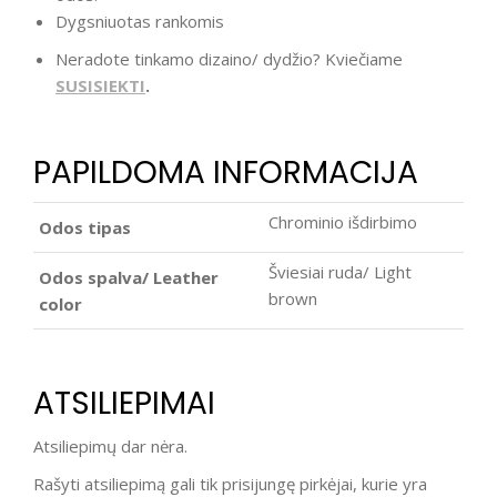
Dygsniuotas rankomis
Neradote tinkamo dizaino/ dydžio? Kviečiame
SUSISIEKTI
.
PAPILDOMA INFORMACIJA
Chrominio išdirbimo
Odos tipas
Šviesiai ruda/ Light
Odos spalva/ Leather
brown
color
ATSILIEPIMAI
Atsiliepimų dar nėra.
Rašyti atsiliepimą gali tik prisijungę pirkėjai, kurie yra