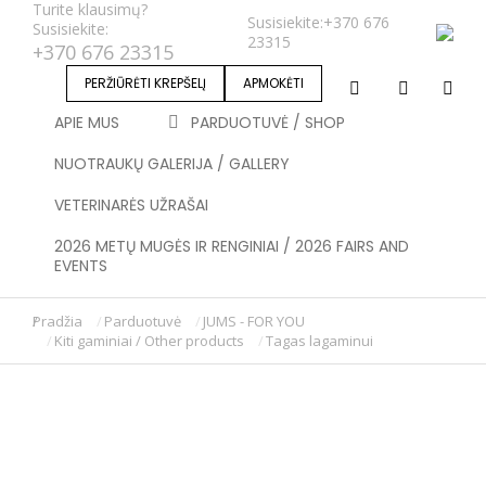
Turite klausimų?
Susisiekite:
+370 676
Susisiekite:
23315
+370 676 23315
PERŽIŪRĖTI KREPŠELĮ
APMOKĖTI
APIE MUS
PARDUOTUVĖ / SHOP
NUOTRAUKŲ GALERIJA / GALLERY
VETERINARĖS UŽRAŠAI
2026 METŲ MUGĖS IR RENGINIAI / 2026 FAIRS AND
EVENTS
Pradžia
Parduotuvė
JUMS - FOR YOU
You are here:
Kiti gaminiai / Other products
Tagas lagaminui