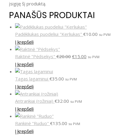
įsigiję šį produktą.
PANAŠŪS PRODUKTAI
Padėkliukas puodeliui "Kerliukas"
€
10.00
su PVM
Į krepšelį
Raktinė "Pėdsekys"
€
20.00
€
15.00
su PVM
Į krepšelį
Tagas lagaminui
€
35.00
su PVM
Į krepšelį
Antrankiai (rožiniai)
€
32.00
su PVM
Į krepšelį
Rankinė "Ruduo"
€
135.00
su PVM
Į krepšelį