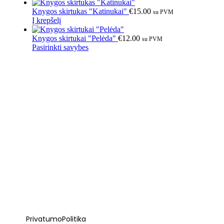
Knygos skirtukas "Katinukai"
€
15.00
su PVM
Į krepšelį
Knygos skirtukai "Pelėda"
€
12.00
su PVM
Pasirinkti savybes
Privatumo Politika