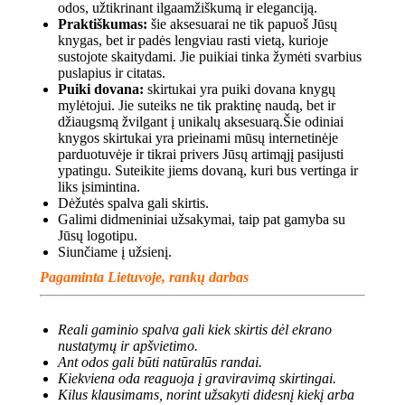
odos, užtikrinant ilgaamžiškumą ir eleganciją.
Praktiškumas:
šie aksesuarai ne tik papuoš Jūsų
knygas, bet ir padės lengviau rasti vietą, kurioje
sustojote skaitydami. Jie puikiai tinka žymėti svarbius
puslapius ir citatas.
Puiki dovana:
skirtukai yra puiki dovana knygų
mylėtojui. Jie suteiks ne tik praktinę naudą, bet ir
džiaugsmą žvilgant į unikalų aksesuarą.Šie odiniai
knygos skirtukai yra prieinami mūsų internetinėje
parduotuvėje ir tikrai privers Jūsų artimąjį pasijusti
ypatingu. Suteikite jiems dovaną, kuri bus vertinga ir
liks įsimintina.
Dėžutės spalva gali skirtis.
Galimi didmeniniai užsakymai, taip pat gamyba su
Jūsų logotipu.
Siunčiame į užsienį.
Pagaminta Lietuvoje, rankų darbas
Reali gaminio spalva gali kiek skirtis dėl ekrano
nustatymų ir apšvietimo.
Ant odos gali būti natūralūs randai.
Kiekviena oda reaguoja į graviravimą skirtingai.
Kilus klausimams, norint užsakyti didesnį kiekį arba