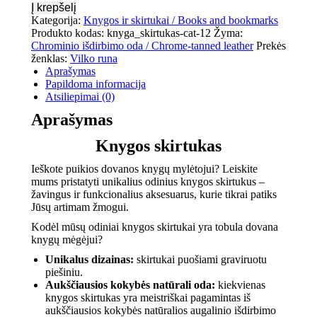
Į krepšelį
Kategorija:
Knygos ir skirtukai / Books and bookmarks
Produkto kodas:
knyga_skirtukas-cat-12
Žyma:
Chrominio išdirbimo oda / Chrome-tanned leather
Prekės
ženklas:
Vilko runa
Aprašymas
Papildoma informacija
Atsiliepimai (0)
Aprašymas
Knygos skirtukas
Ieškote puikios dovanos knygų mylėtojui? Leiskite
mums pristatyti unikalius odinius knygos skirtukus –
žavingus ir funkcionalius aksesuarus, kurie tikrai patiks
Jūsų artimam žmogui.
Kodėl mūsų odiniai knygos skirtukai yra tobula dovana
knygų mėgėjui?
Unikalus dizainas:
skirtukai puošiami graviruotu
piešiniu.
Aukščiausios kokybės natūrali oda:
kiekvienas
knygos skirtukas yra meistriškai pagamintas iš
aukščiausios kokybės natūralios augalinio išdirbimo