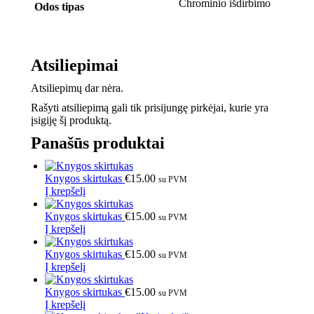
Chrominio išdirbimo
Odos tipas
Atsiliepimai
Atsiliepimų dar nėra.
Rašyti atsiliepimą gali tik prisijungę pirkėjai, kurie yra
įsigiję šį produktą.
Panašūs produktai
Knygos skirtukas
€
15.00
su PVM
Į krepšelį
Knygos skirtukas
€
15.00
su PVM
Į krepšelį
Knygos skirtukas
€
15.00
su PVM
Į krepšelį
Knygos skirtukas
€
15.00
su PVM
Į krepšelį