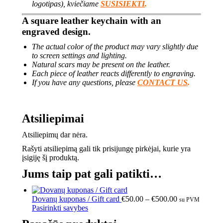
logotipas), kviečiame
SUSISIEKTI
.
A square leather keychain with an
engraved design.
The actual color of the product may vary slightly due
to screen settings and lighting.
Natural scars may be present on the leather.
Each piece of leather reacts differently to engraving.
If you have any questions, please
CONTACT US
.
Atsiliepimai
Atsiliepimų dar nėra.
Rašyti atsiliepimą gali tik prisijungę pirkėjai, kurie yra
įsigiję šį produktą.
Jums taip pat gali patikti…
Dovanų kuponas / Gift card
€
50.00
–
€
500.00
su PVM
Pasirinkti savybes