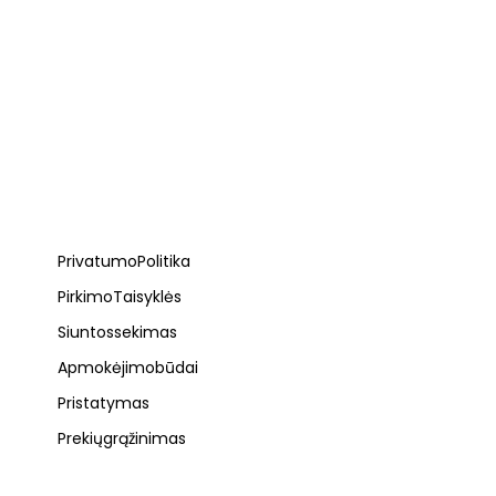
Privatumo Politika
Pirkimo Taisyklės
Siuntos sekimas
Apmokėjimo būdai
Pristatymas
Prekių grąžinimas