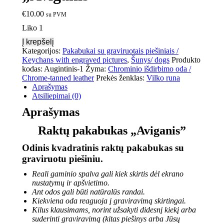
€
10.00
su PVM
Liko 1
Į krepšelį
Kategorijos:
Pakabukai su graviruotais piešiniais /
Keychans with engraved pictures
,
Šunys/ dogs
Produkto
kodas:
Augintinis-1
Žyma:
Chrominio išdirbimo oda /
Chrome-tanned leather
Prekės ženklas:
Vilko runa
Aprašymas
Atsiliepimai (0)
Aprašymas
Raktų pakabukas „Aviganis”
Odinis kvadratinis raktų pakabukas su
graviruotu piešiniu.
Reali gaminio spalva gali kiek skirtis dėl ekrano
nustatymų ir apšvietimo.
Ant odos gali būti natūralūs randai.
Kiekviena oda reaguoja į graviravimą skirtingai.
Kilus klausimams, norint užsakyti didesnį kiekį arba
suderinti graviravimą (kitas piešinys arba Jūsų