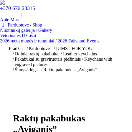
+370 676 23315
Apie Mus
Parduotuvė / Shop
Nuotraukų galerija / Gallery
Veterinarės Užrašai
2026 metų mugės ir renginiai / 2026 Fairs and Events
You are here:
Pradžia
Parduotuvė
JUMS - FOR YOU
Odiniai raktų pakabukai / Leather keychains
Pakabukai su graviruotais piešiniais / Keychans with
engraved pictures
Šunys/ dogs
Raktų pakabukas „Aviganis”
Raktų pakabukas
„Aviganis”