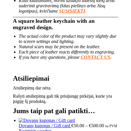
Kilus klausimams, norint užsakyti didesnį kiekį arba
suderinti graviravimą (kitas piešinys arba Jūsų
logotipas), kviečiame
SUSISIEKTI
.
A square leather keychain with an
engraved design.
The actual color of the product may vary slightly due
to screen settings and lighting.
Natural scars may be present on the leather.
Each piece of leather reacts differently to engraving.
If you have any questions, please
CONTACT US
.
Atsiliepimai
Atsiliepimų dar nėra.
Rašyti atsiliepimą gali tik prisijungę pirkėjai, kurie yra
įsigiję šį produktą.
Jums taip pat gali patikti…
Dovanų kuponas / Gift card
€
50.00
–
€
500.00
su PVM
Pasirinkti savybes