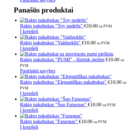
Panašūs produktai
Raktų pakabukas "Toy pudelis"
€
10.00
su PVM
Į krepšelį
Raktų pakabukas "Vaiduoklis"
€
10.00
su PVM
Į krepšelį
Raktų pakabukas "PUMI" - išsirink piešinį
€
10.00
su
PVM
Pasirinkti savybes
Raktų pakabukas "Elegantiškas pakabukas"
€
10.00
su
PVM
Į krepšelį
Raktų pakabukas "Šuo Faraonas"
€
10.00
su PVM
Į krepšelį
Raktų pakabukas "Faraonas"
€
10.00
su PVM
Į krepšelį