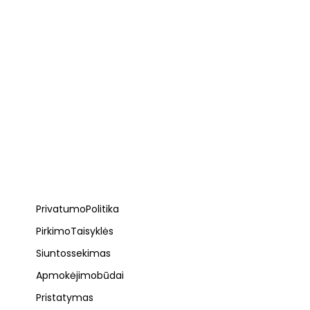
Privatumo Politika
Pirkimo Taisyklės
Siuntos sekimas
Apmokėjimo būdai
Pristatymas