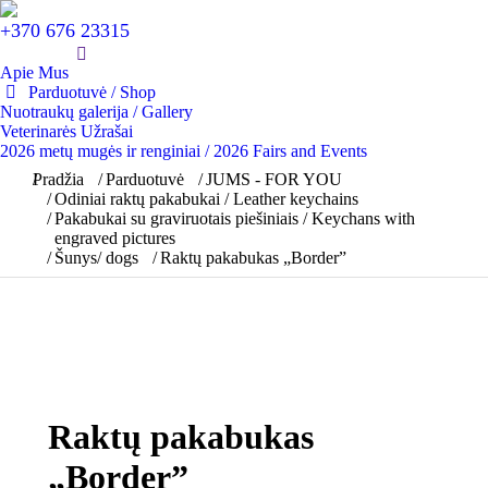
+370 676 23315
Apie Mus
Parduotuvė / Shop
Nuotraukų galerija / Gallery
Veterinarės Užrašai
2026 metų mugės ir renginiai / 2026 Fairs and Events
You are here:
Pradžia
Parduotuvė
JUMS - FOR YOU
Odiniai raktų pakabukai / Leather keychains
Pakabukai su graviruotais piešiniais / Keychans with
engraved pictures
Šunys/ dogs
Raktų pakabukas „Border”
Raktų pakabukas
„Border”