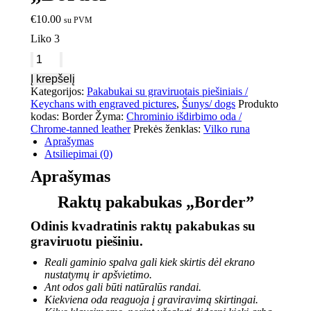
€
10.00
su PVM
Liko 3
Į krepšelį
Kategorijos:
Pakabukai su graviruotais piešiniais /
Keychans with engraved pictures
,
Šunys/ dogs
Produkto
kodas:
Border
Žyma:
Chrominio išdirbimo oda /
Chrome-tanned leather
Prekės ženklas:
Vilko runa
Aprašymas
Atsiliepimai (0)
Aprašymas
Raktų pakabukas „Border”
Odinis kvadratinis raktų pakabukas su
graviruotu piešiniu.
Reali gaminio spalva gali kiek skirtis dėl ekrano
nustatymų ir apšvietimo.
Ant odos gali būti natūralūs randai.
Kiekviena oda reaguoja į graviravimą skirtingai.