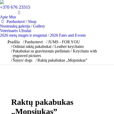
+370 676 23315
Apie Mus
Parduotuvė / Shop
Nuotraukų galerija / Gallery
Veterinarės Užrašai
2026 metų mugės ir renginiai / 2026 Fairs and Events
You are here:
Pradžia
Parduotuvė
JUMS - FOR YOU
Odiniai raktų pakabukai / Leather keychains
Pakabukai su graviruotais piešiniais / Keychans with
engraved pictures
Šunys/ dogs
Raktų pakabukas „Mopsiukas”
Raktų pakabukas
„Mopsiukas”