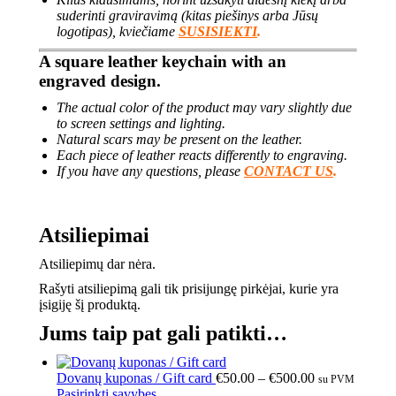
suderinti graviravimą (kitas piešinys arba Jūsų
logotipas), kviečiame
SUSISIEKTI
.
A square leather keychain with an
engraved design.
The actual color of the product may vary slightly due
to screen settings and lighting.
Natural scars may be present on the leather.
Each piece of leather reacts differently to engraving.
If you have any questions, please
CONTACT US
.
Atsiliepimai
Atsiliepimų dar nėra.
Rašyti atsiliepimą gali tik prisijungę pirkėjai, kurie yra
įsigiję šį produktą.
Jums taip pat gali patikti…
Dovanų kuponas / Gift card
€
50.00
–
€
500.00
su PVM
Pasirinkti savybes