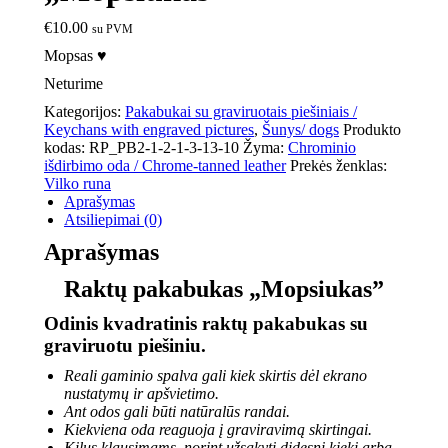
€
10.00
su PVM
Mopsas ♥
Neturime
Kategorijos:
Pakabukai su graviruotais piešiniais /
Keychans with engraved pictures
,
Šunys/ dogs
Produkto
kodas:
RP_PB2-1-2-1-3-13-10
Žyma:
Chrominio
išdirbimo oda / Chrome-tanned leather
Prekės ženklas:
Vilko runa
Aprašymas
Atsiliepimai (0)
Aprašymas
Raktų pakabukas „Mopsiukas”
Odinis kvadratinis raktų pakabukas su
graviruotu piešiniu.
Reali gaminio spalva gali kiek skirtis dėl ekrano
nustatymų ir apšvietimo.
Ant odos gali būti natūralūs randai.
Kiekviena oda reaguoja į graviravimą skirtingai.
Kilus klausimams, norint užsakyti didesnį kiekį arba