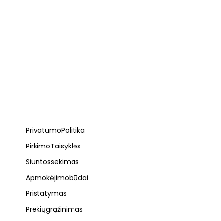
Privatumo Politika
Pirkimo Taisyklės
Siuntos sekimas
Apmokėjimo būdai
Pristatymas
Prekių grąžinimas