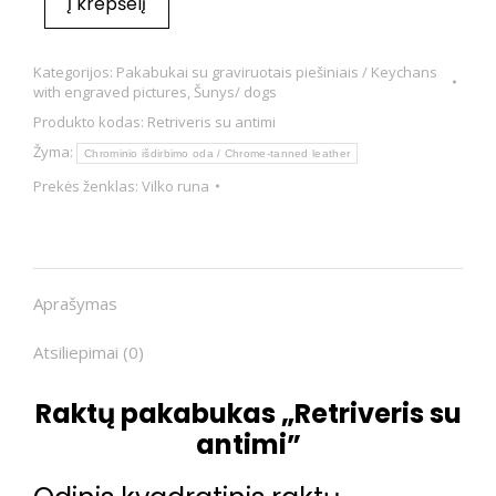
Į krepšelį
Kategorijos:
Pakabukai su graviruotais piešiniais / Keychans
with engraved pictures
,
Šunys/ dogs
Produkto kodas:
Retriveris su antimi
Žyma:
Chrominio išdirbimo oda / Chrome-tanned leather
Prekės ženklas:
Vilko runa
Aprašymas
Atsiliepimai (0)
Raktų pakabukas „Retriveris su
antimi”