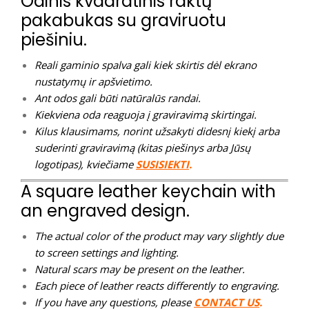
Odinis kvadratinis raktų
pakabukas su graviruotu
piešiniu.
Reali gaminio spalva gali kiek skirtis dėl ekrano
nustatymų ir apšvietimo.
Ant odos gali būti natūralūs randai.
Kiekviena oda reaguoja į graviravimą skirtingai.
Kilus klausimams, norint užsakyti didesnį kiekį arba
suderinti graviravimą (kitas piešinys arba Jūsų
logotipas), kviečiame
SUSISIEKTI
.
A square leather keychain with
an engraved design.
The actual color of the product may vary slightly due
to screen settings and lighting.
Natural scars may be present on the leather.
Each piece of leather reacts differently to engraving.
If you have any questions, please
CONTACT US
.