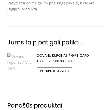
Rašyti atsiliepimą gali tik prisijungę pirkėjai, kurie yra
įsigiję šį produktą.
Jums taip pat gali patikti…
DOVANŲ KUPONAS / GIFT CARD
€
50.00
–
€
500.00
su PVM
PASIRINKTI SAVYBES
Panašūs produktai