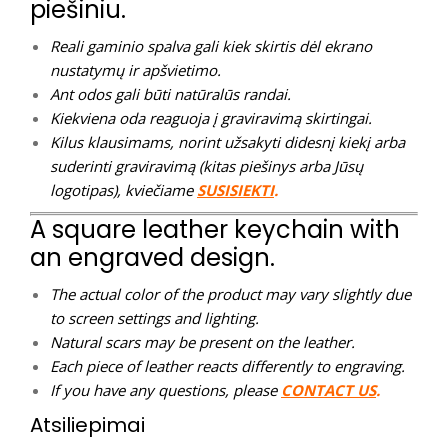
piešiniu.
Reali gaminio spalva gali kiek skirtis dėl ekrano
nustatymų ir apšvietimo.
Ant odos gali būti natūralūs randai.
Kiekviena oda reaguoja į graviravimą skirtingai.
Kilus klausimams, norint užsakyti didesnį kiekį arba
suderinti graviravimą (kitas piešinys arba Jūsų
logotipas), kviečiame
SUSISIEKTI
.
A square leather keychain with
an engraved design.
The actual color of the product may vary slightly due
to screen settings and lighting.
Natural scars may be present on the leather.
Each piece of leather reacts differently to engraving.
If you have any questions, please
CONTACT US
.
Atsiliepimai