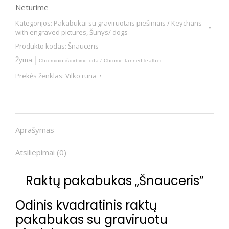
Neturime
Kategorijos:
Pakabukai su graviruotais piešiniais / Keychans
with engraved pictures
,
Šunys/ dogs
Produkto kodas:
Šnauceris
Žyma:
Chrominio išdirbimo oda / Chrome-tanned leather
Prekės ženklas:
Vilko runa
Aprašymas
Atsiliepimai (0)
Raktų pakabukas „Šnauceris”
Odinis kvadratinis raktų
pakabukas su graviruotu