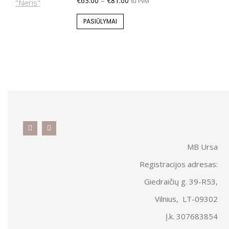
€
63.00
–
€
81.00
su PVM
PASIŪLYMAI
MB Ursa
Registracijos adresas:
Giedraičių g. 39-R53,
Vilnius, LT-09302
Į.k. 307683854