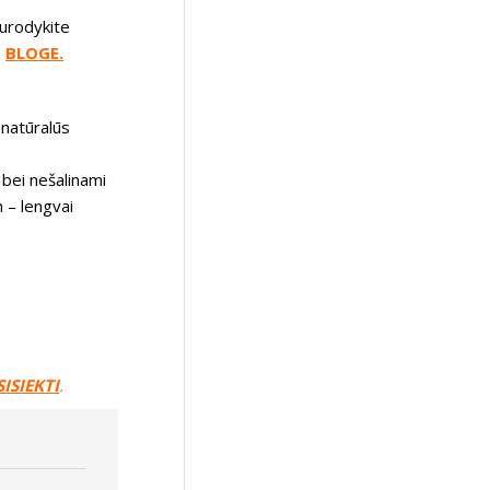
nurodykite
BLOGE.
 natūralūs
 bei nešalinami
n – lengvai
SISIEKTI
.