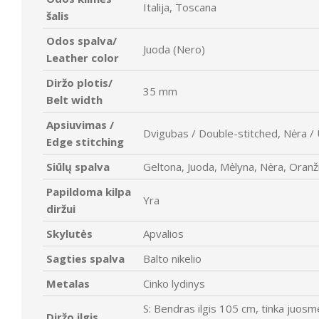
Italija, Toscana
šalis
Odos spalva/
Juoda (Nero)
Leather color
Diržo plotis/
35 mm
Belt width
Apsiuvimas /
Dvigubas / Double-stitched, Nėra / 
Edge stitching
Siūlų spalva
Geltona, Juoda, Mėlyna, Nėra, Oranži
Papildoma kilpa
Yra
diržui
Skylutės
Apvalios
Sagties spalva
Balto nikelio
Metalas
Cinko lydinys
S: Bendras ilgis 105 cm, tinka juos
Diržo ilgis