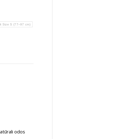
lt Size S (77–97 cm)
atūrali odos