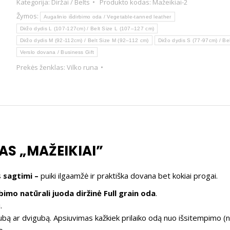
Kategorija:
Diržai / Belts
Produkto kodas:
Mažeikiai-2
Žymos:
Augalinio išdirbimo oda / Vegetable-tanned leather
Diržo dydis L (107-127cm) / Belt Size L (107–127 cm)
Diržo dydis M (92-112cm) / Belt Size M (92–112 cm)
Diržo dydis S (77-97cm) / Be
Verslo dovana / Business Gift
Prekės ženklas:
Vilko runa
AS „MAŽEIKIAI”
s
sagtimi –
puiki ilgaamžė ir praktiška dovana bet kokiai progai.
rbimo natūrali juoda diržinė Full grain oda
.
.
bą ar dvigubą. Apsiuvimas kažkiek prilaiko odą nuo išsitempimo (n