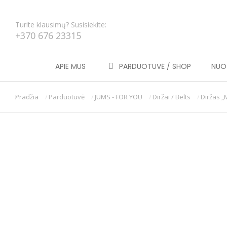
Turite klausimų? Susisiekite:
+370 676 23315
APIE MUS
PARDUOTUVĖ / SHOP
NUOT
Pradžia
Parduotuvė
JUMS - FOR YOU
Diržai / Belts
Diržas „
You are here: