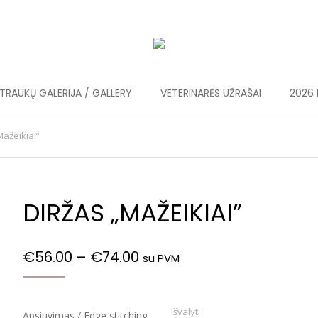
RAUKŲ GALERIJA / GALLERY
VETERINARĖS UŽRAŠAI
2026 
Mažeikiai”
DIRŽAS „MAŽEIKIAI”
€
56.00
–
€
74.00
su PVM
Išvalyti
Apsiuvimas / Edge stitching