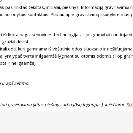
o.
 pasirinktas tekstas, inicialai, piešinys. Informaciją graviravimui 
 nurodytais kontaktais. Plačiau apie graviravimą skaitykite mūsų
kuri išdirbta pagal senovines technologijas – jos gamybai naudojami
gražiai dėvisi.
ali oda, kuri gaminama iš viršutinio odos sluoksnio ir nešlifuojama
ą, yra ypač tvirta ir ilgaamžė lyginant su kitomis odomis (Top grai
bta ir neilgaamžė).
 ir apšvietimo.
inti graviravimą (kitas piešinys arba Jūsų logotipas), kviečiame
SU