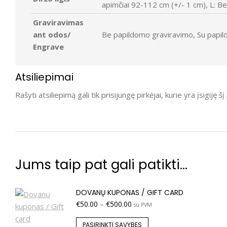
apimčiai 92-112 cm (+/- 1 cm), L: B
Graviravimas
ant odos/
Be papildomo graviravimo, Su papil
Engrave
Atsiliepimai
Rašyti atsiliepimą gali tik prisijungę pirkėjai, kurie yra įsigiję š
Jums taip pat gali patikti…
DOVANŲ KUPONAS / GIFT CARD
€
50.00
–
€
500.00
su PVM
PASIRINKTI SAVYBES