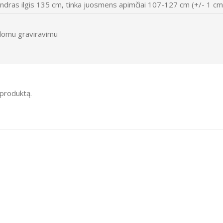
endras ilgis 135 cm, tinka juosmens apimčiai 107-127 cm (+/- 1 cm
domu graviravimu
į produktą.