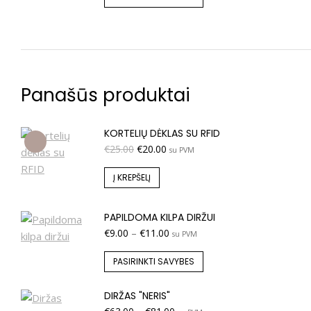
Panašūs produktai
KORTELIŲ DĖKLAS SU RFID
€
25.00
€
20.00
su PVM
Į KREPŠELĮ
PAPILDOMA KILPA DIRŽUI
€
9.00
–
€
11.00
su PVM
PASIRINKTI SAVYBES
DIRŽAS "NERIS"