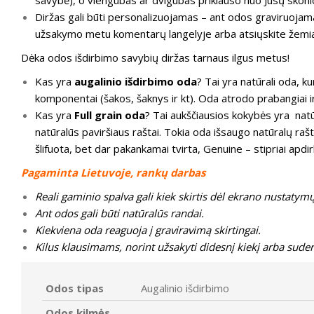
savybė), o viengubas ar dvigubas priklauso nuo Jūsų skoni
Diržas gali būti personalizuojamas – ant odos graviruojamas
užsakymo metu komentarų langelyje arba atsiųskite žemiau
Dėka odos išdirbimo savybių diržas tarnaus ilgus metus!
Kas yra
augalinio išdirbimo oda
? Tai yra natūrali oda, 
komponentai (šakos, šaknys ir kt). Oda atrodo prabangiai ir 
Kas yra
Full grain oda
? Tai aukščiausios kokybės yra natūr
natūralūs paviršiaus raštai. Tokia oda išsaugo natūralų rašt
šlifuota, bet dar pakankamai tvirta, Genuine – stipriai apdir
Pagaminta Lietuvoje, rankų darbas
Reali gaminio spalva gali kiek skirtis dėl ekrano nustatymų
Ant odos gali būti natūralūs randai.
Kiekviena oda reaguoja į graviravimą skirtingai.
Kilus klausimams, norint užsakyti didesnį kiekį arba suder
Odos tipas
Augalinio išdirbimo
Odos kilmės