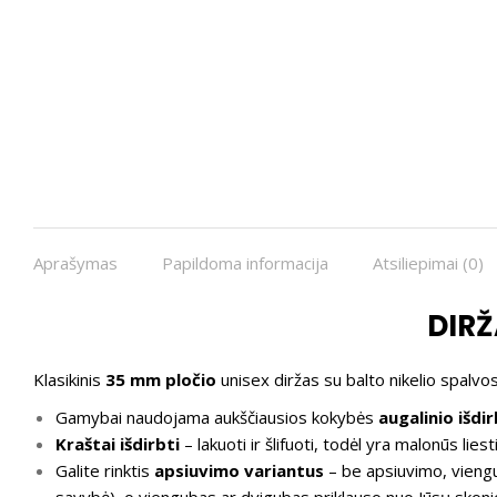
Aprašymas
Papildoma informacija
Atsiliepimai (0)
DIRŽ
Klasikinis
35 mm pločio
unisex diržas su balto nikelio spalvo
Gamybai naudojama aukščiausios kokybės
augalinio išdi
Kraštai išdirbti
– lakuoti ir šlifuoti, todėl yra malonūs liesti
Galite rinktis
apsiuvimo variantus
– be apsiuvimo, viengu