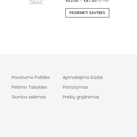
€
63.00
–
€
81.00
su PVM
PASIRINKTI SAVYBES
Privatumo Politika
Apmokėjimo būdai
Pirkimo Taisyklės
Pristatymas
Siuntos sekimas
Prekių grąžinimas