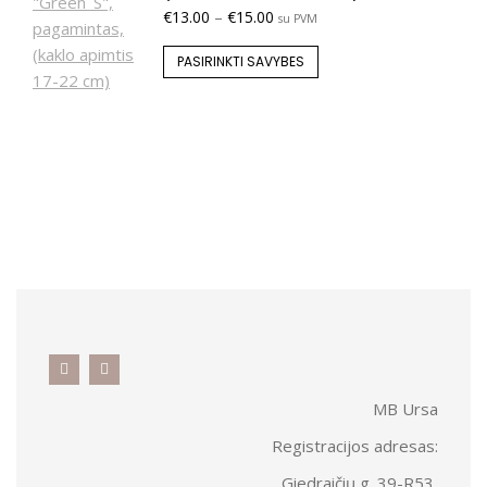
€
13.00
–
€
15.00
su PVM
PASIRINKTI SAVYBES
MB Ursa
Registracijos adresas:
Giedraičių g. 39-R53,