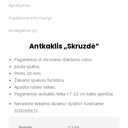
Aprašymas
Papildoma informacija
Atsiliepimai (0)
Antkaklis „Skruzdė”
Pagamintas iš chrominio išdirbimo odos;
Juoda spalva;
Plotis 20 mm;
Žalvario spalvos furnitūra;
Apsiūta rudais siūlais;
Pagamintas antkaklis tinka 17-22 cm kaklo apimčiai.
Neradote tinkamo dizaino/ dydžio? Kviečiame
SUSISIEKTI
.
Svoris
0.5 kg