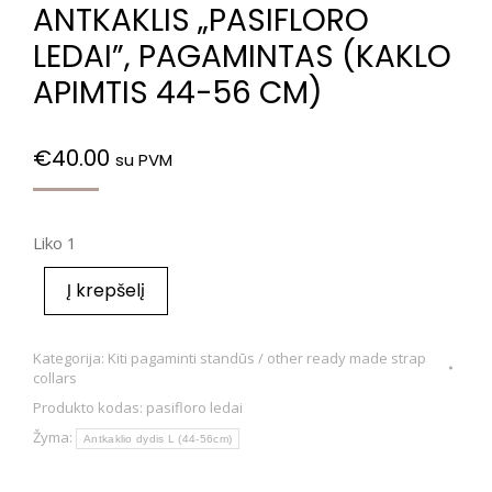
ANTKAKLIS „PASIFLORO
LEDAI”, PAGAMINTAS (KAKLO
APIMTIS 44-56 CM)
€
40.00
su PVM
Liko 1
Į krepšelį
Kategorija:
Kiti pagaminti standūs / other ready made strap
collars
Produkto kodas:
pasifloro ledai
Žyma:
Antkaklio dydis L (44-56cm)