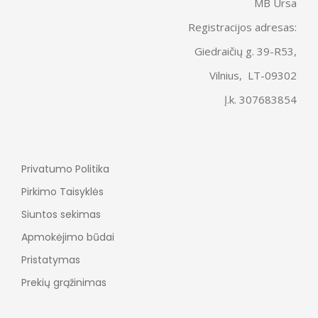
MB Ursa
Registracijos adresas:
Giedraičių g. 39-R53,
Vilnius, LT-09302
Į.k. 307683854
Privatumo Politika
Pirkimo Taisyklės
Siuntos sekimas
Apmokėjimo būdai
Pristatymas
Prekių grąžinimas