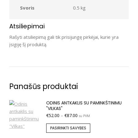
Svoris
0.5 kg
Atsiliepimai
Rašyti atsiliepimą gali tik prisijungę pirkėjai, kurie yra
įsigiję šį produktą.
Panašūs produktai
ODINIS ANTKAKLIS SU PAMINKŠTINIMU
"VILKAS"
€
52.00
–
€
87.00
su PVM
PASIRINKTI SAVYBES