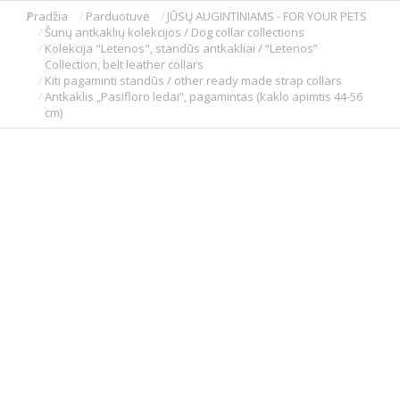
Pradžia
Parduotuvė
JŪSŲ AUGINTINIAMS - FOR YOUR PETS
You are here:
Šunų antkaklių kolekcijos / Dog collar collections
Kolekcija "Letenos", standūs antkakliai / “Letenos”
Collection, belt leather collars
Kiti pagaminti standūs / other ready made strap collars
Antkaklis „Pasifloro ledai”, pagamintas (kaklo apimtis 44-56
cm)