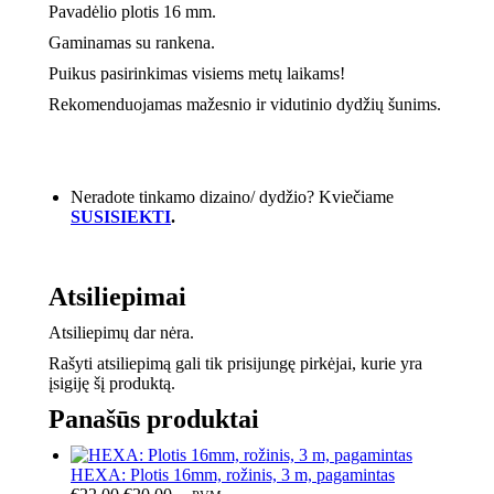
Pavadėlio plotis 16 mm.
Gaminamas su rankena.
Puikus pasirinkimas visiems metų laikams!
Rekomenduojamas mažesnio ir vidutinio dydžių šunims.
Neradote tinkamo dizaino/ dydžio? Kviečiame
SUSISIEKTI
.
Atsiliepimai
Atsiliepimų dar nėra.
Rašyti atsiliepimą gali tik prisijungę pirkėjai, kurie yra
įsigiję šį produktą.
Panašūs produktai
HEXA: Plotis 16mm, rožinis, 3 m, pagamintas