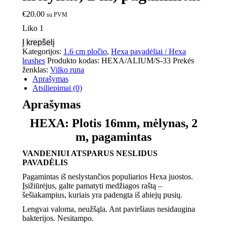
€
20.00
su PVM
Liko 1
Į krepšelį
Kategorijos:
1.6 cm pločio
,
Hexa pavadėliai / Hexa
leashes
Produkto kodas:
HEXA/ALIUM/S-33
Prekės
ženklas:
Vilko runa
Aprašymas
Atsiliepimai (0)
Aprašymas
HEXA: Plotis 16mm, mėlynas, 2
m, pagamintas
VANDENIUI ATSPARUS NESLIDUS
PAVADĖLIS
Pagamintas iš neslystančios populiarios Hexa juostos.
Įsižiūrėjus, galte pamatyti medžiagos raštą –
šešiakampius, kuriais yra padengta iš abiejų pusių.
Lengvai valoma, neužšąla. Ant paviršiaus nesidaugina
bakterijos. Nesitampo.