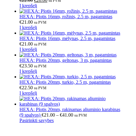
€
22.00
€
20.00
su PVM
Į krepšelį
HEXA: Plotis 16mm, rožinis, 2.5 m, pagamintas
€
21.00
su PVM
Į krepšelį
HEXA: Plotis 16mm, mėlynas, 2.5 m, pagamintas
€
21.00
su PVM
Į krepšelį
HEXA: Plotis 20mm, geltonas, 3 m, pagamintas
€
23.50
su PVM
Į krepšelį
HEXA: Plotis 20mm, turkio, 2.5 m, pagamintas
€
22.50
su PVM
Į krepšelį
HEXA: Plotis 20mm, rakinamas aliuminio karabinas
(9 spalvos)
€
21.00
–
€
41.00
su PVM
Pasirinkti savybes