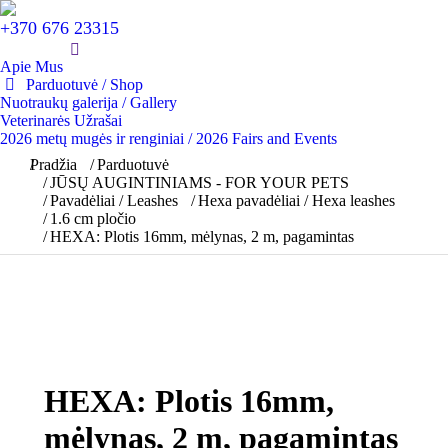
+370 676 23315
Apie Mus
Parduotuvė / Shop
Nuotraukų galerija / Gallery
Veterinarės Užrašai
2026 metų mugės ir renginiai / 2026 Fairs and Events
You are here:
Pradžia
Parduotuvė
JŪSŲ AUGINTINIAMS - FOR YOUR PETS
Pavadėliai / Leashes
Hexa pavadėliai / Hexa leashes
1.6 cm pločio
HEXA: Plotis 16mm, mėlynas, 2 m, pagamintas
HEXA: Plotis 16mm,
mėlynas, 2 m, pagamintas