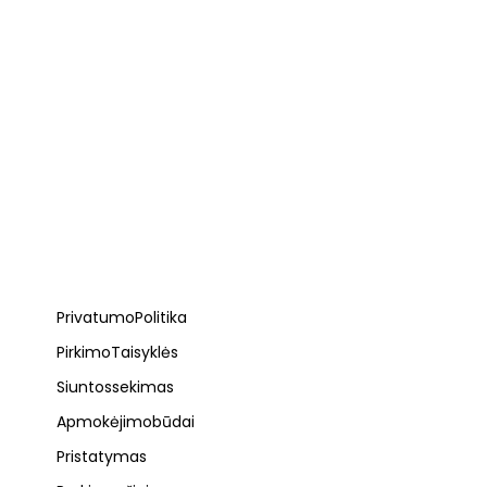
Privatumo Politika
Pirkimo Taisyklės
Siuntos sekimas
Apmokėjimo būdai
Pristatymas