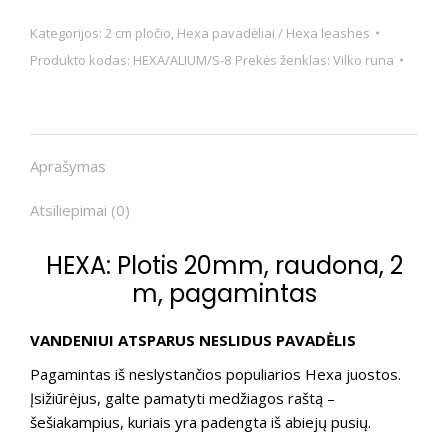
Kategorijos:
2 cm pločio
,
Hexa pavadėliai / Hexa leashes
Produkto kodas:
HEXA/ALIUM/S-8
Prekės ženklas:
Vilko runa
Aprašymas
Atsiliepimai (0)
HEXA: Plotis 20mm, raudona, 2
m, pagamintas
VANDENIUI ATSPARUS NESLIDUS PAVADĖLIS
Pagamintas iš neslystančios populiarios Hexa juostos.
Įsižiūrėjus, galte pamatyti medžiagos raštą –
šešiakampius, kuriais yra padengta iš abiejų pusių.