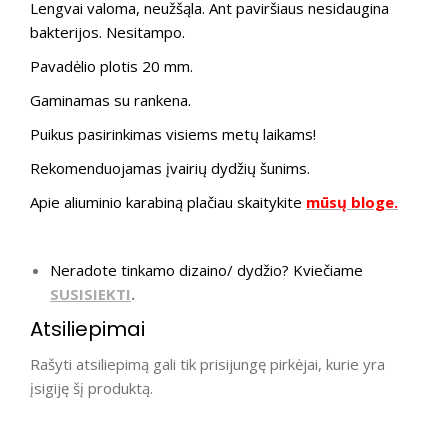
Lengvai valoma, neužšąla. Ant paviršiaus nesidaugina
bakterijos. Nesitampo.
Pavadėlio plotis 20 mm.
Gaminamas su rankena.
Puikus pasirinkimas visiems metų laikams!
Rekomenduojamas įvairių dydžių šunims.
Apie aliuminio karabiną plačiau skaitykite
mūsų bloge.
Neradote tinkamo dizaino/ dydžio? Kviečiame
SUSISIEKTI
.
Atsiliepimai
Rašyti atsiliepimą gali tik prisijungę pirkėjai, kurie yra
įsigiję šį produktą.