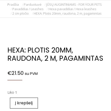
Pradžia
Parduotuvė
JŪSŲ AUGINTINIAMS - FOR YOUR PETS
You are here:
Pavadėliai / Leashes
Hexa pavadėliai / Hexa leashes
2 cm pločio
HEXA: Plotis 20mm, raudona, 2 m, pagamintas
HEXA: PLOTIS 20MM,
RAUDONA, 2 M, PAGAMINTAS
€
21.50
su PVM
Liko 1
Į krepšelį