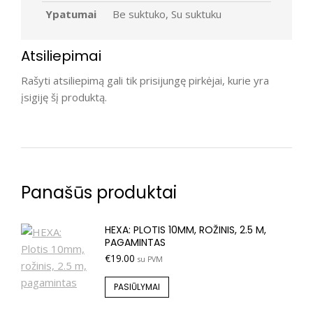
Ypatumai
Be suktuko, Su suktuku
Atsiliepimai
Rašyti atsiliepimą gali tik prisijungę pirkėjai, kurie yra
įsigiję šį produktą.
Panašūs produktai
HEXA: PLOTIS 10MM, ROŽINIS, 2.5 M,
PAGAMINTAS
€
19.00
su PVM
PASIŪLYMAI