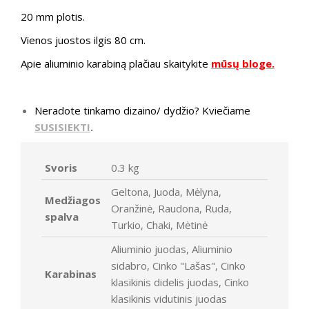
20 mm plotis.
Vienos juostos ilgis 80 cm.
Apie aliuminio karabiną plačiau skaitykite
mūsų bloge.
Neradote tinkamo dizaino/ dydžio? Kviečiame
SUSISIEKTI
.
Svoris
0.3 kg
Geltona, Juoda, Mėlyna,
Medžiagos
Oranžinė, Raudona, Ruda,
spalva
Turkio, Chaki, Mėtinė
Aliuminio juodas, Aliuminio
sidabro, Cinko "Lašas", Cinko
Karabinas
klasikinis didelis juodas, Cinko
klasikinis vidutinis juodas