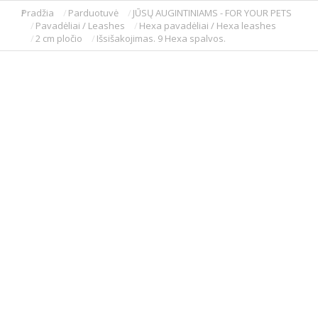
Pradžia
Parduotuvė
JŪSŲ AUGINTINIAMS - FOR YOUR PETS
You are here:
Pavadėliai / Leashes
Hexa pavadėliai / Hexa leashes
2 cm pločio
Išsišakojimas. 9 Hexa spalvos.