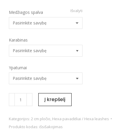
Išvalyti
Medžiagos spalva
Karabinas
Ypatumai
Į krepšelį
Kategorijos:
2 cm pločio
,
Hexa pavadėliai / Hexa leashes
Produkto kodas:
išsišakojimas