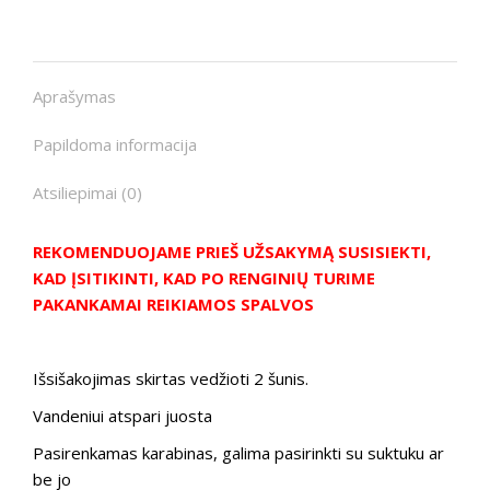
Aprašymas
Papildoma informacija
Atsiliepimai (0)
REKOMENDUOJAME PRIEŠ UŽSAKYMĄ SUSISIEKTI,
KAD ĮSITIKINTI, KAD PO RENGINIŲ TURIME
PAKANKAMAI REIKIAMOS SPALVOS
Išsišakojimas skirtas vedžioti 2 šunis.
Vandeniui atspari juosta
Pasirenkamas karabinas, galima pasirinkti su suktuku ar
be jo