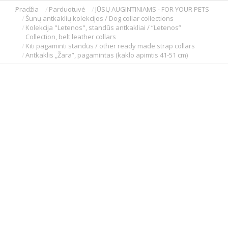
Pradžia
Parduotuvė
JŪSŲ AUGINTINIAMS - FOR YOUR PETS
You are here:
Šunų antkaklių kolekcijos / Dog collar collections
Kolekcija "Letenos", standūs antkakliai / “Letenos”
Collection, belt leather collars
Kiti pagaminti standūs / other ready made strap collars
Antkaklis „Žara”, pagamintas (kaklo apimtis 41-51 cm)