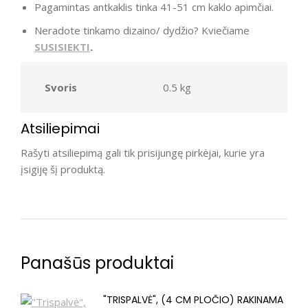
Pagamintas antkaklis tinka 41-51 cm kaklo apimčiai.
Neradote tinkamo dizaino/ dydžio? Kviečiame
SUSISIEKTI
.
Svoris
0.5 kg
Atsiliepimai
Rašyti atsiliepimą gali tik prisijungę pirkėjai, kurie yra
įsigiję šį produktą.
Panašūs produktai
"TRISPALVĖ", (4 CM PLOČIO) RAKINAMA