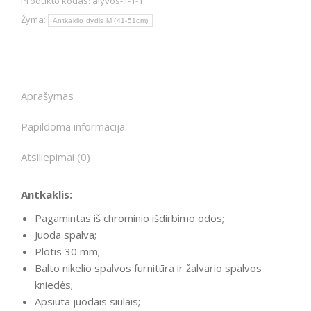
Produkto kodas:
alyvos-1-1-1
Žyma:
Antkaklio dydis M (41-51cm)
Aprašymas
Papildoma informacija
Atsiliepimai (0)
Antkaklis:
Pagamintas iš chrominio išdirbimo odos;
Juoda spalva;
Plotis 30 mm;
Balto nikelio spalvos furnitūra ir žalvario spalvos
kniedės;
Apsiūta juodais siūlais;