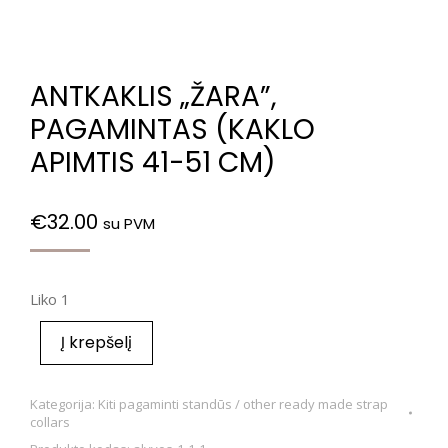
ANTKAKLIS „ŽARA”,
PAGAMINTAS (KAKLO
APIMTIS 41-51 CM)
€
32.00
su PVM
Liko 1
Į krepšelį
Kategorija:
Kiti pagaminti standūs / other ready made strap
collars