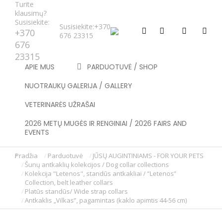
Turite
klausimų?
Susisiekite:
Susisiekite:
+370
+370
676 23315
676
23315
APIE MUS
PARDUOTUVĖ / SHOP
NUOTRAUKŲ GALERIJA / GALLERY
VETERINARĖS UŽRAŠAI
2026 METŲ MUGĖS IR RENGINIAI / 2026 FAIRS AND
EVENTS
Pradžia
Parduotuvė
JŪSŲ AUGINTINIAMS - FOR YOUR PETS
You are here:
Šunų antkaklių kolekcijos / Dog collar collections
Kolekcija "Letenos", standūs antkakliai / “Letenos”
Collection, belt leather collars
Platūs standūs/ Wide strap collars
Antkaklis „Vilkas”, pagamintas (kaklo apimtis 44-56 cm)