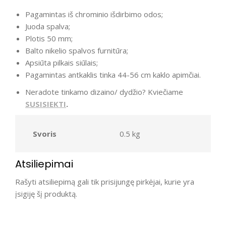
Pagamintas iš chrominio išdirbimo odos;
Juoda spalva;
Plotis 50 mm;
Balto nikelio spalvos furnitūra;
Apsiūta pilkais siūlais;
Pagamintas antkaklis tinka 44-56 cm kaklo apimčiai.
Neradote tinkamo dizaino/ dydžio? Kviečiame
SUSISIEKTI
.
Svoris
0.5 kg
Atsiliepimai
Rašyti atsiliepimą gali tik prisijungę pirkėjai, kurie yra
įsigiję šį produktą.