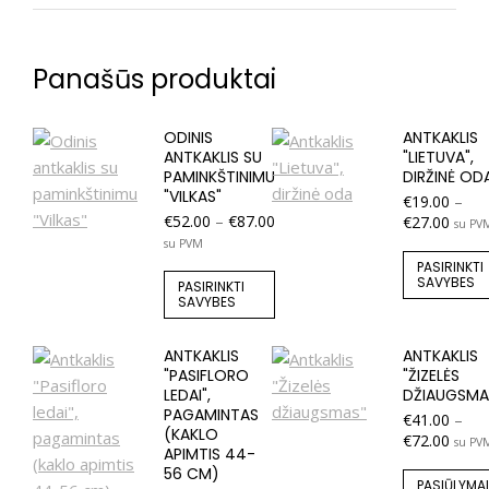
Panašūs produktai
ODINIS
ANTKAKLIS
ANTKAKLIS SU
"LIETUVA",
PAMINKŠTINIMU
DIRŽINĖ OD
"VILKAS"
€
19.00
–
€
52.00
–
€
87.00
€
27.00
su PV
su PVM
PASIRINKTI
SAVYBES
PASIRINKTI
SAVYBES
ANTKAKLIS
ANTKAKLIS
"PASIFLORO
"ŽIZELĖS
LEDAI",
DŽIAUGSMA
PAGAMINTAS
€
41.00
–
(KAKLO
€
72.00
su PV
APIMTIS 44-
56 CM)
PASIŪLYMAI