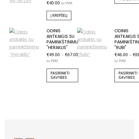
€
40.00
su PVM
Į KREPŠELĮ
ODINIS
ODINIS
ANTKAKLIS SU
ANTKAKLIS 
PAMINKŠTINIMU
PAMINKŠTIN
"HERAKLIS"
"RUBI"
€
49.00
–
€
67.00
€
46.00
–
€
6
su PVM
su PVM
PASIRINKTI
PASIRINKTI
SAVYBES
SAVYBES