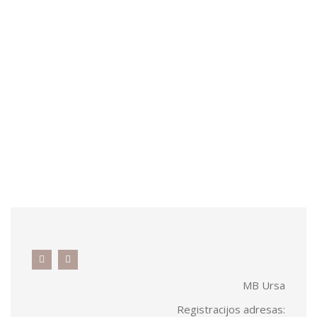
PINIGINĖ „TARO”
€
205.00
su PVM
MB Ursa
Registracijos adresas: