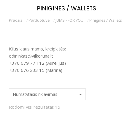
PINIGINĖS / WALLETS
Pradžia
Parduotuvė
JUMS - FOR YOU
Piniginės / Wallets
You are here:
Kilus klausimams, kreipkitės:
odininkas@vilkoruna.lt
+370 679 77 112 (Aurelijus)
+370 676 233 15 (Marina)
Rodomi visi rezultatai: 15