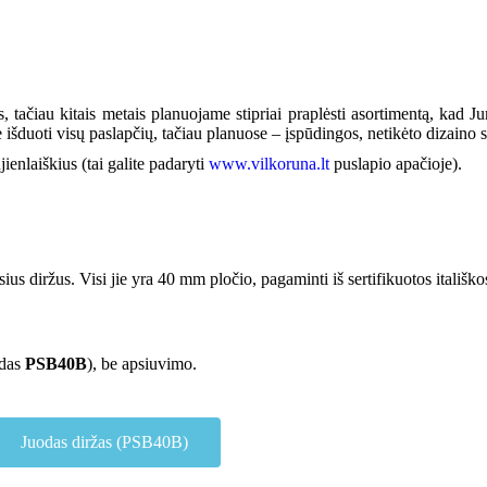
 tačiau kitais metais planuojame stipriai praplėsti asortimentą, kad Ju
išduoti visų paslapčių, tačiau planuose – įspūdingos, netikėto dizaino s
enlaiškius (tai galite padaryti
www.vilkoruna.lt
puslapio apačioje).
s diržus. Visi jie yra 40 mm pločio, pagaminti iš sertifikuotos itališko
odas
PSB40B
), be apsiuvimo.
Juodas diržas (PSB40B)