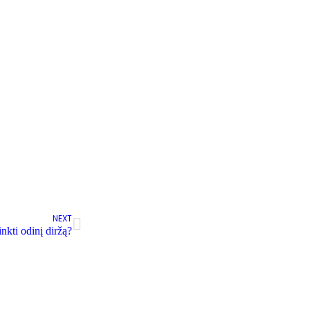
bes
 rinkinys
00
su PVM
NEXT
inkti odinį diržą?