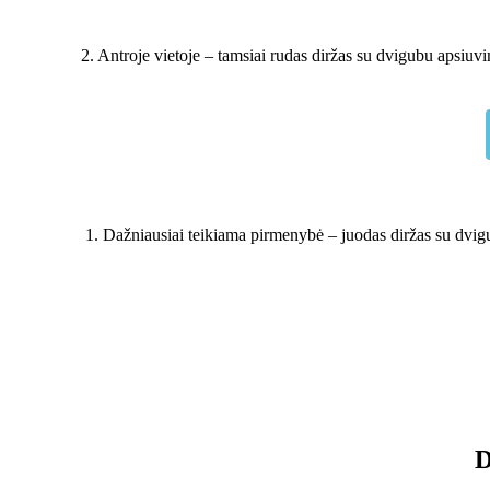
2. Antroje vietoje – tamsiai rudas diržas su dvigubu apsiuv
Dažniausiai teikiama pirmenybė – juodas diržas su dvig
D