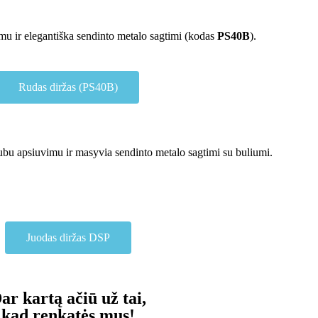
imu ir elegantiška sendinto metalo sagtimi (kodas
PS40B
).
Rudas diržas (PS40B)
ubu apsiuvimu ir masyvia sendinto metalo sagtimi su buliumi.
Juodas diržas DSP
ar kartą ačiū už tai,
kad renkatės mus!