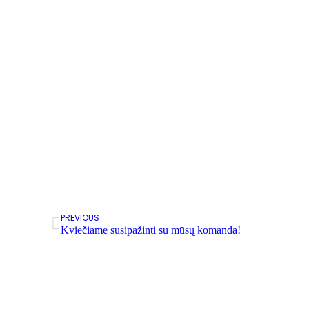
Į krepšelį
Antkaklis „Oras”,
(kaklo apimtis 24-3
€
55.00
€
35.00
su PV
PREVIOUS
Kviečiame susipažinti su mūsų komanda!