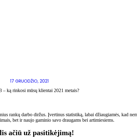
17 GRUODŽIO, 2021
3 – ką rinkosi mūsų klientai 2021 metais?
ius rankų darbo diržus. Įvertinus statistiką, labai džiaugiamės, kad nem
iepimais, bet ir naujo gaminio savo draugams bei artimiesiems.
lis ačiū už pasitikėjimą!