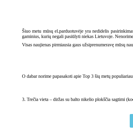
Šiuo metu mūsų el.parduotuvėje yra nedidelis pasirinkimas,
gaminius, kurių negali pasiūlyti niekas Lietuvoje. Nenorime 
Visas naujienas pirmiausia gaus užsiprenumeravę mūsų nauji
O dabar norime papasakoti apie Top 3 šių metų populiariausiu
3. Trečia vieta – diržas su balto nikelio plokščia sagtimi (k