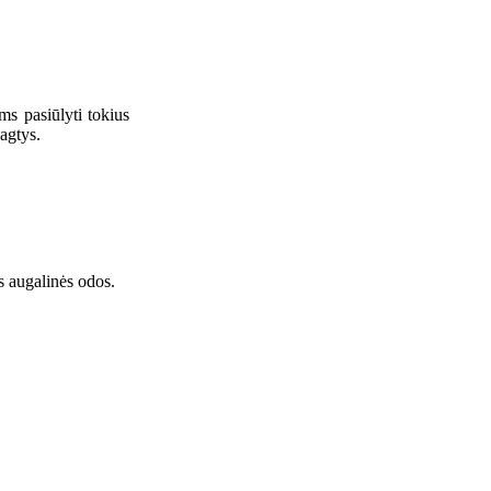
ms pasiūlyti tokius
agtys.
s augalinės odos.