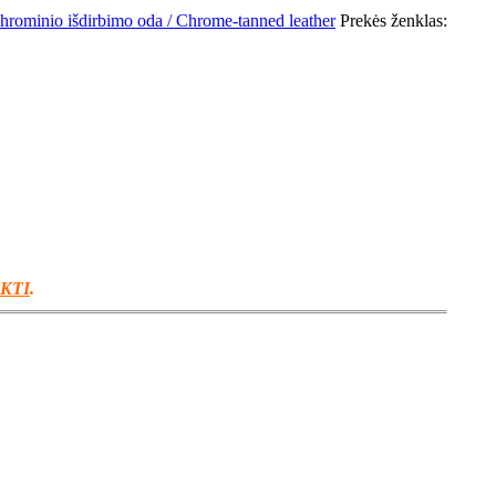
hrominio išdirbimo oda / Chrome-tanned leather
Prekės ženklas:
EKTI
.