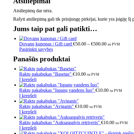
Atsiliepimai
Atsiliepimų dar nėra.
Rašyti atsiliepimą gali tik prisijungę pirkėjai, kurie yra įsigiję šį
Jums taip pat gali patikti…
Dovanų kuponas / Gift card
€
50.00
–
€
500.00
su PVM
Pasirinkti savybes
Panašūs produktai
Raktų pakabukas "Basetas"
€
10.00
su PVM
Į krepšelį
Raktų pakabukas "Ispanų vandens šuo"
€
10.00
su PVM
Į krepšelį
Raktų pakabukas "Aviganis"
€
10.00
su PVM
Į krepšelį
Raktų pakabukas "Auksaspalvis retriveris"
€
10.00
su PVM
Į krepšelį