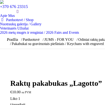
+370 676 23315
Apie Mus
Parduotuvė / Shop
Nuotraukų galerija / Gallery
Veterinarės Užrašai
2026 metų mugės ir renginiai / 2026 Fairs and Events
You are here:
Pradžia
Parduotuvė
JUMS - FOR YOU
Odiniai raktų pak
Pakabukai su graviruotais piešiniais / Keychans with engraved 
Raktų pakabukas „Lagotto”
€
10.00
su PVM
Liko 1