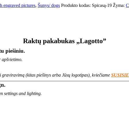
th engraved pictures
,
Šunys/ dogs
Produkto kodas:
Spicasą-19
Žyma:
C
Raktų pakabukas „Lagotto”
u piešiniu.
r apšvietimo.
ti graviravimą (kitas piešinys arba Jūsų logotipas), kviečiame
SUSISI
gn.
n settings and lighting.