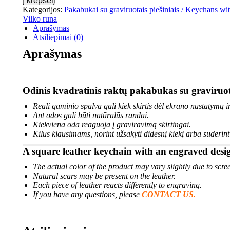
Į krepšelį
Kategorijos:
Pakabukai su graviruotais piešiniais / Keychans wi
Vilko runa
Aprašymas
Atsiliepimai (0)
Aprašymas
Odinis kvadratinis raktų pakabukas su graviruot
Reali gaminio spalva gali kiek skirtis dėl ekrano nustatymų i
Ant odos gali būti natūralūs randai.
Kiekviena oda reaguoja į graviravimą skirtingai.
Kilus klausimams, norint užsakyti didesnį kiekį arba suderin
A square leather keychain with an engraved desi
The actual color of the product may vary slightly due to scree
Natural scars may be present on the leather.
Each piece of leather reacts differently to engraving.
If you have any questions, please
CONTACT US
.