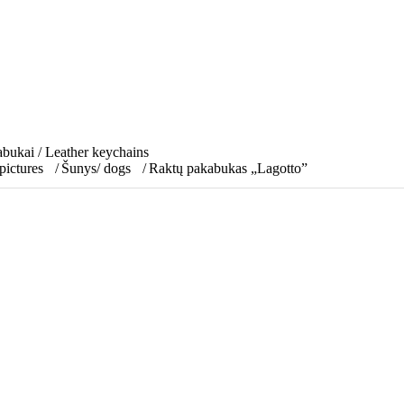
abukai / Leather keychains
pictures
Šunys/ dogs
Raktų pakabukas „Lagotto”