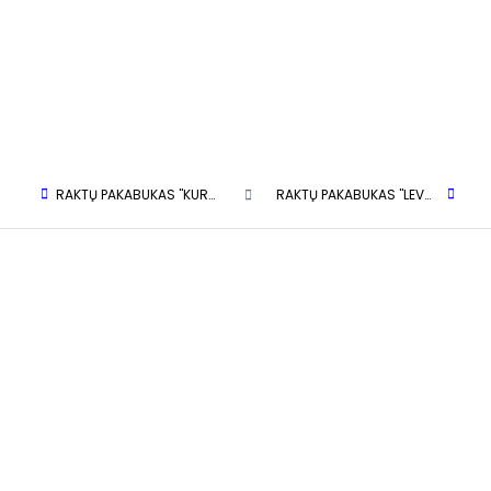
RAKTŲ PAKABUKAS "KURTSHARAS"
RAKTŲ PAKABUKAS "LEVRETĖ"